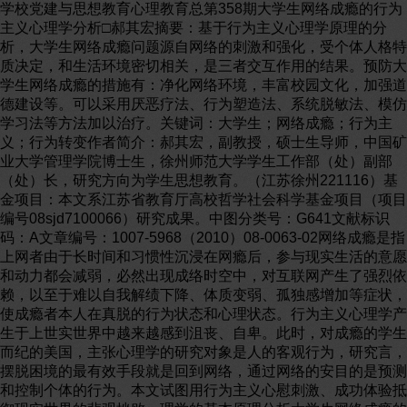
学校党建与思想教育心理教育总第358期大学生网络成瘾的行为
主义心理学分析□郝其宏摘要：基于行为主义心理学原理的分
析，大学生网络成瘾问题源自网络的刺激和强化，受个体人格特
质决定，和生活环境密切相关，是三者交互作用的结果。预防大
学生网络成瘾的措施有：净化网络环境，丰富校园文化，加强道
德建设等。可以采用厌恶疗法、行为塑造法、系统脱敏法、模仿
学习法等方法加以治疗。关键词：大学生；网络成瘾；行为主
义；行为转变作者简介：郝其宏，副教授，硕士生导师，中国矿
业大学管理学院博士生，徐州师范大学学生工作部（处）副部
（处）长，研究方向为学生思想教育。（江苏徐州221116）基
金项目：本文系江苏省教育厅高校哲学社会科学基金项目（项目
编号08sjd7100066）研究成果。中图分类号：G641文献标识
码：A文章编号：1007-5968（2010）08-0063-02网络成瘾是指
上网者由于长时间和习惯性沉浸在网瘾后，参与现实生活的意愿
和动力都会减弱，必然出现成络时空中，对互联网产生了强烈依
赖，以至于难以自我解绩下降、体质变弱、孤独感增加等症状，
使成瘾者本人在真脱的行为状态和心理状态。行为主义心理学产
生于上世实世界中越来越感到沮丧、自卑。此时，对成瘾的学生
而纪的美国，主张心理学的研究对象是人的客观行为，研究言，
摆脱困境的最有效手段就是回到网络，通过网络的安目的是预测
和控制个体的行为。本文试图用行为主义心慰刺激、成功体验抵