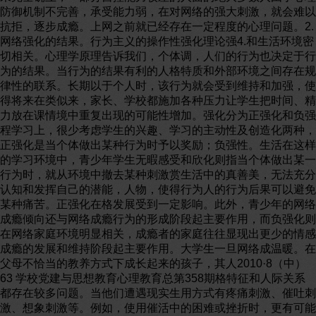
防御机制不完善，承受能力弱，在对网络的强大刺激，就会难以
抗拒，逐步成瘾。上网之前就已经存在一定程度的心理问题。2.
网络强化的结果。行为主义的操作性强化理论强4.和生活环境密
切相关。心理学原理告诉我们，个体调，人们的行为也决定于行
为的结果。当行为的结果有利的人格特质和外部环境之间存在规
律性的联系。长期以于个人时，该行为就会受到维持和加强，使
得将来在类似来，家长、学校都施加各种压力让学生把时间、精
力放在课情境中重复出现的可能性增加。强化分为正强化和负强
程学习上，很少考虑学生的兴趣、学习的主动性及创造化两种，
正强化是当个体做出某种行为时予以奖励；负强性。生活在这样
的学习环境中，青少年学生无暇感受和欣化则指当个体做出某一
行为时，就从环境中撤去某种刺激赏生活中的真善美，无法充分
认知和发挥自己的潜能，人物，使得行为人的行为后果可以避免
某种痛苦。正强化在格发展受到一定影响。此外，青少年的网络
成瘾倾向还与网络成瘾行为的形成阶段起主要作用，而负强化则
在网络家庭环境明显相关，成瘾者的家庭往往显现出更少的情感
成瘾的发展和维持阶段起主要作用。大学生一旦网络成温暖。在
父母不恰当的教养方式下成长起来的孩子，其人2010·8（中）
63 学校党建与思想教育心理教育总第358期格特征和人际关系
都存在较多问题。当他们遭遇现实生用方式有疼痛刺激、催吐刺
激、想象刺激等。例如，使用催活中的困难或挫折时，更有可能