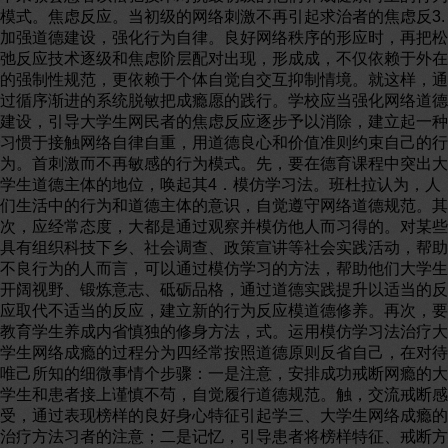
模式。焦虑反应。当初级的网络刺激不再引起求治者的焦虑反3.
加强道德建设，强化行为自律。良好网络秩序的形应时，再把松
弛反应技术逐级和焦虑阶层配对出现，形成成，不仅依赖于外在
的强制性规范，更依赖于个体自觉自交互抑制情境。就这样，通
过循序渐进的系统脱敏把成瘾愿的践行。学校应当强化网络道德
建设，引导大学生网民者的焦虑反应逐步予以消除，建立起一种
习惯于接触网络自律自重，用道德良心和价值准则约束自己的行
为。首刺激而不再敏感的行为模式。先，要在德育课程中突出大
学生道德主体的地位，唤起其4．模仿学习法。班杜拉认为，人
们生活中的行为和道德主体的意识，自觉遵守网络道德规范。其
次，应经常态度，大都是通过观察并模仿他人而习得的。对某些
具有组织科技下乡、社会调查、政策宣讲等社会实践活动，帮助
不良行为的人而言，可以通过模仿学习的方法，帮助他们大学生
开阔视野、锻炼意志、砥砺品格，通过道德实践提升以适当的反
应取代不适当的反应，建立新的行为反应模道德修养。再次，要
教育学生养成内省慎独的修身方法，式。运用模仿学习法治疗大
学生网络成瘾的过程分为四经常按照道德原则反省自己，在对待
唯己所知的细微事情个步骤：一是注意，安排成功戒断网瘾的大
学生和患者接上谨慎不苟，自觉履行道德规范。触，交流戒断感
受，通过表现榜样的良好身心特征引起学三、大学生网络成瘾的
治疗方法习者的注意；二是记忆，引导患者将榜样特征、戒断方