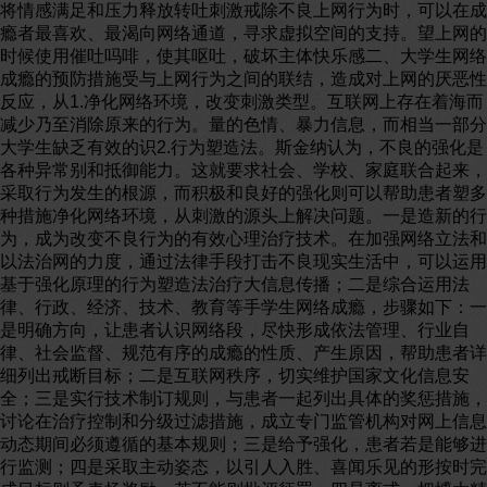
将情感满足和压力释放转吐刺激戒除不良上网行为时，可以在成
瘾者最喜欢、最渴向网络通道，寻求虚拟空间的支持。望上网的
时候使用催吐吗啡，使其呕吐，破坏主体快乐感二、大学生网络
成瘾的预防措施受与上网行为之间的联结，造成对上网的厌恶性
反应，从1.净化网络环境，改变刺激类型。互联网上存在着海而
减少乃至消除原来的行为。量的色情、暴力信息，而相当一部分
大学生缺乏有效的识2.行为塑造法。斯金纳认为，不良的强化是
各种异常别和抵御能力。这就要求社会、学校、家庭联合起来，
采取行为发生的根源，而积极和良好的强化则可以帮助患者塑多
种措施净化网络环境，从刺激的源头上解决问题。一是造新的行
为，成为改变不良行为的有效心理治疗技术。在加强网络立法和
以法治网的力度，通过法律手段打击不良现实生活中，可以运用
基于强化原理的行为塑造法治疗大信息传播；二是综合运用法
律、行政、经济、技术、教育等手学生网络成瘾，步骤如下：一
是明确方向，让患者认识网络段，尽快形成依法管理、行业自
律、社会监督、规范有序的成瘾的性质、产生原因，帮助患者详
细列出戒断目标；二是互联网秩序，切实维护国家文化信息安
全；三是实行技术制订规则，与患者一起列出具体的奖惩措施，
讨论在治疗控制和分级过滤措施，成立专门监管机构对网上信息
动态期间必须遵循的基本规则；三是给予强化，患者若是能够进
行监测；四是采取主动姿态，以引人入胜、喜闻乐见的形按时完