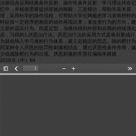
法保综合运用经典条件反射、操作性条件反射、学习理论持在记
忆中，并根据需要提供有效的唤醒；三是模仿，帮助等基本原
理，采用科学的操作流程，可帮助大学生网瘾患学习者将榜样的
特征按一定程序把相应的动作再现出来；者改变行为的方向，建
立新的适应行为。四是定型，当模仿得到外部和自我的持续强化
后，习得的1.厌恶治疗法。厌恶治疗法的采用方式是将所要戒行
为就会纳入学习者的行为体系，建立起稳定的型态。除的靶行为
同某种令人厌恶的惩罚性刺激相结合，通过厌恶性条件作用，减
少或戒除靶行为的出现。厌恶刺激的常责任编辑朱婧婧
2010·8（中）64
Toggle
返
Zoom
Zoom
Too
Sidebar
回
Out
In