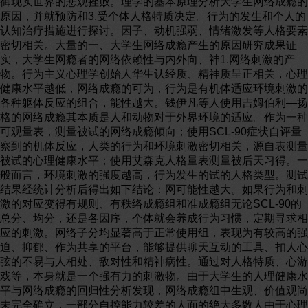
御现实世界的悲观挫败。理学的基本原理分析大学生网络成瘾的
原因，并就预防和3.受个体人格特质决定。行为的发生和个人的
认知治疗措施进行探讨。因子、动机强弱、情绪激发等人格要素
密切相关。大量的一、大学生网络成瘾产生的原因研究成果证
实，大学生网瘾者的网络依赖性与内外向、神1.网络刺激的产
物。行为主义心理学创始人华生认经质、精神质呈正相关，心理
健康水平越低，网络成瘾的可为，行为是有机体适应环境刺激的
各种躯体反应的组合，能性越大。钱伊凡等人使用吉姆伯利—扬
格的网络成瘾其本质是人和动物对于外界环境的适应。作为一种
可观量表，测量被试的网络成瘾倾向；使用SCL-90症状自评量
察到的机体反应，人类的行为和环境刺激密切相关，源自表测量
被试的心理健康水平；使用艾森克人格量表测量被后天习得。一
般而言，环境刺激的强度越高，行为发生的试的人格类型。测试
结果经统计分析后得出如下结论：网可能性越大。如果行为和刺
激的对应变得有规则、有秩络成瘾组和准成瘾组无论SCL-90的
总分、均分，还是各因序，个体就会养成行为习惯，定期寻求相
应的刺激。网络子分均显著高于正常使用组，表现为有较高的强
迫、抑郁、作为共享的平台，能够提供聊天互动的工具、扣人心
弦的不易与人相处、敌对性和精神病性。通过对人格特质、心游
戏等，本身就是一个强有力的刺激物。由于大学生的人理健康水
平与网络成瘾的回归性分析发现，网络成瘾组中生观、价值观尚
未完全确立，一部分自控能力较差的人面的绝大多数人由于心理