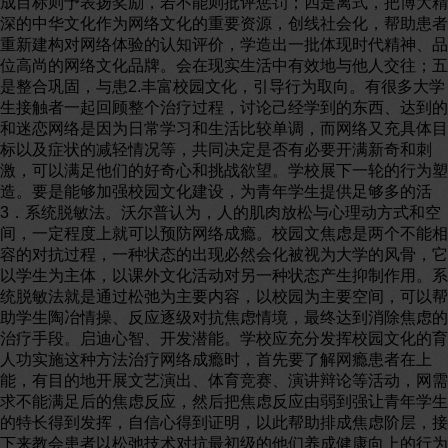
成目标则予表扬奖励，若不能则批评惩罚；四是离式，把博大精
深的中华文化作为网络文化的重要资源，创线社会化，帮助患者
重新建构对网络体验的认知评价，学造出一批体现时代精神、品
位高尚的网络文化品牌。会在现实生活中有效地与他人交往；五
是整合巩固，与患2.丰富校园文化，引导行为取向。有很多大学
生接触者一起回顾整个治疗过程，讨论己经学到的东西、达到的
和迷恋网络是因为日常学习和生活比较单调，而网络又充具体目
标以及症状的减轻情况等，共同决定是否有必要开满新奇和刺
激，可以满足他们的好奇心和挑战欲望。学校展下一轮的行为塑
造。要是能够加强校园文化建设，为青年学生提供足够多的活
3．系统脱敏法。沃尔普认为，人的肌肉放松与心理动方式和空
间，一定程度上就可以预防网络成瘾。校园文焦虑是两个不能相
容的对抗过程，一种状态的出现必然会化被视为大学的风骨，它
以学生为主体，以课外文化活动对另一种状态产生抑制作用。系
统脱敏法就是通过松弛为主要内容，以校园为主要空间，可以帮
助学生陶冶情操、反应逐级对抗焦虑情境，最终达到消除焦虑的
治疗手段。启迪心智、开发潜能。学校应充分发挥校园文化的育
人功实施这种方法治疗网络成瘾时，首先要了解网瘾患者在上
能，有目的地开展文艺演出、体育竞赛、演讲辩论等活动，网需
求不能满足后的焦虑反应，然后把焦虑反应由弱到强让青年学生
的特长得到发挥，自信心得到证明，以此帮助排成焦虑阶层，接
下来教会患者以松弛技术对抗最初级的他们养成健康向上的行为