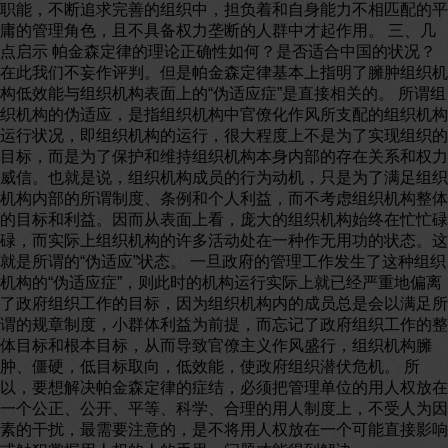
职能，不断追求完善的组织中，担负着和自身能力不相匹配的平
庸的管理角色，且不具备权力垄断的人群中才起作用。 三、几
点启示 帕金森定律的理论正确性如何？是否适合中国的状况？
在此我们不妄作评判。但是帕金森定律基本上指明了臃肿组织机
构低效能与组织机构表面上的“伪适应症”是直接相关的。 所谓组
织机构的伪适应，是指组织机构中官僚化作风所支配的组织机构
运行状况，即组织机构的运行，很大程度上不是为了实现组织的
目标，而是为了保护和维持组织机构本身内部的存在关系和权力
威信。也就是说，组织机构成员的行为动机，只是为了满足组织
机构内部的所谓制度、条例和个人利益，而不考虑组织机构整体
的目标和利益。因而从表面上看，庞大的组织机构始终在忙忙碌
碌，而实际上组织机构的许多活动处在一种作无用功的状态。这
就是所谓的“伪适应”状态。 一旦政府的管理工作发生了这种组织
机构的“伪适应症”，则此时的机构运行实际上就已经严重地偏离
了政府组织工作的目标，因为组织机构内的成员总是会以满足所
谓的规章制度，小群体利益为前提，而忘记了政府组织工作的整
体目标和根本目标，从而导致官僚主义作风盛行，组织机构臃
肿、僵硬，低目标取向，低效能，使政府组织潜伏危机。 所
以，要想解决帕金森定律的症结，必须把管理单位的用人权放在
一个公正、公开、平等、科学、合理的用人制度上，不受人为因
素的干扰，最需要注意的，是不将用人权放在一个可能直接影响