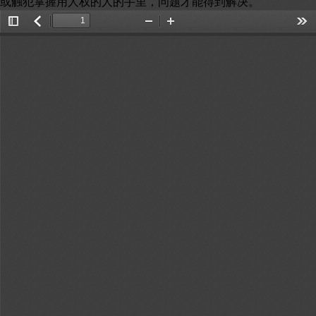
或触犯掌握用人权的人的手里，问题才能得到解决。
Toggle
返
Zoom
Zoom
Too
Sidebar
回
Out
In