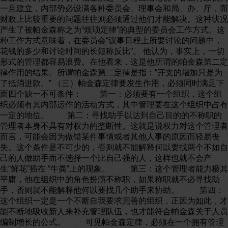
一旦建立，内部势必设满各种委员会、理事会和局、办、厅，而
财政上比较重要的问题往往则必须通过他们才能解决。这种状况
产生了被帕金森称之为“烦琐定律”的典型的委员会工作方式。这
种工作方式意味着，在委员会“议事日程上所要讨论的问题中，
花钱的多少和讨论时间的长短称反比”。 他认为，事实上，一切
形式的管理都容易浪费。在他看来，这是他所谓的帕金森第二定
律作用的结果。所谓帕金森第二定律是指：“开支的增加只是为
了抵消进款。” （三）帕金森定律要发生作用，必须同时满足下
面四个缺一不可条件： 第一：必须要有一个组织，这个组
织必须有其内部运作的活动方式，其中管理要在这个组织中占有
一定的地位。 第二：寻找助手以达到自己目的的不称职的
管理者本身不具有对权力的垄断性。这就是说权力对这个管理者
而言，可能会因为做错某件事情或者其他人事的原因而轻易丧
失。这个条件是不可少的，否则就不能解释何以要找两个不如自
己的人做助手而不选择一个比自己强的人，这样也就不会产
生“鲜花”插在 “牛粪”上的现象。 第三：这个管理者能力极其
平庸，他在组织中的角色扮演不称职，如果称职就不必寻找助
手，否则就不能解释他何以要找几个助手来协助。 第四：
这个组织一定是一个不断自我要求完善的组织，正因为如此，才
能不断地吸收新人来补充管理队伍，也才能符合帕金森关于人员
编制增长的公式。 可见帕金森定律，必须在一个拥有管理