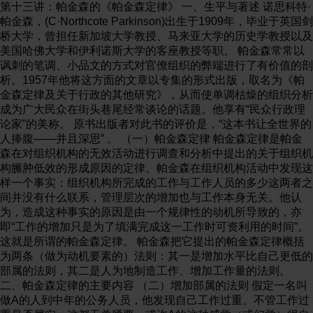
第十三讲：帕金森的《帕金森定律》 一、生平与著述 诺思科特·
帕金森，(C·Northcote Parkinson)出生于1909年，毕业于英国剑
桥大学，曾担任新加坡大学教授、马来亚大学的历史学教授以及
美国哈佛大学和伊利诺斯大学的客座教授等职。 帕金森常常以
讽刺的笔调、小品文的方式对官僚组织的弊端进行了有价值的剖
析。1957年他将这方面的文章以专集的形式出版，取名为《帕
金森定律及关于行政的其他研究》，从而使单调枯燥的组织分析
成为广大民众在街头巷尾经常谈论的话题。他享有“民众行政理
论家”的美称。 原书出版者对此书的评价是，“这本书让全世界的
人捧腹——并且深思” 。 （一）帕金森定律 帕金森定律是帕金
森在对组织机构的无效活动进行调查和分析中提出的关于组织机
构臃肿低效的形成原因的定律。帕金森在组织机构活动中发现这
样一个事实：组织机构所完成的工作与工作人员的多少这两者之
间并没有什么联系，管理层次的增加也与工作本身无关。他认
为，造成这种事实的原因是由一个规律性的动机所导致的，亦
即“工作的增加只是为了填满完成这一工作时可资利用的时间”。
这就是所谓的帕金森定律。 帕金森把它提出的帕金森定律概括
为两条（做为动机要素的）法则：其一是增加水平比自己更低的
部属的法则，其二是人为地制造工作、增加工作量的法则。
二、帕金森定律的主要内容 （二）增加部属的法则 假定一名叫
做A的人到中年的公务人员，他发现自己工作过重。不管工作过