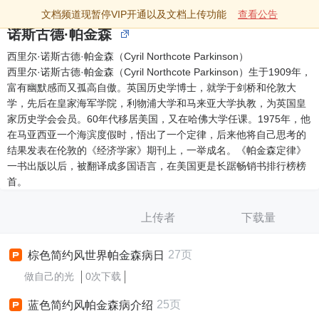
文档频道现暂停VIP开通以及文档上传功能
查看公告
诺斯古德·帕金森
西里尔·诺斯古德·帕金森（Cyril Northcote Parkinson）
西里尔·诺斯古德·帕金森（Cyril Northcote Parkinson）生于1909年，
富有幽默感而又孤高自傲。英国历史学博士，就学于剑桥和伦敦大
学，先后在皇家海军学院，利物浦大学和马来亚大学执教，为英国皇
家历史学会会员。60年代移居美国，又在哈佛大学任课。1975年，他
在马亚西亚一个海滨度假时，悟出了一个定律，后来他将自己思考的
结果发表在伦敦的《经济学家》期刊上，一举成名。《帕金森定律》
一书出版以后，被翻译成多国语言，在美国更是长踞畅销书排行榜榜
首。
上传者
下载量
27页
棕色简约风世界帕金森病日
做自己的光
0次下载
25页
蓝色简约风帕金森病介绍