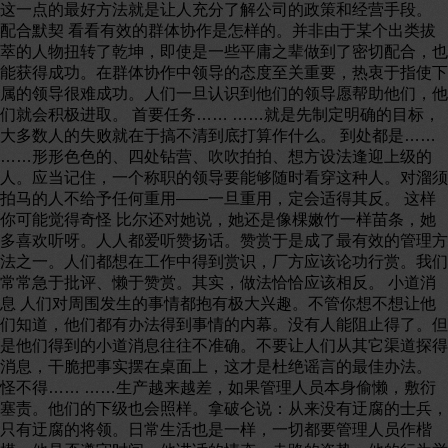
这一点的最好方法就是让人充分了解公司的政策和经营手段。
配合默契 看看有效的群体协作是怎样的。并非由于某个出类拔
萃的人物扭转了乾坤，即使是一些平庸之辈做到了密切配合，也
能获得成功。在群体协作中领导的态度至关重要，热衷于指使下
属的领导很难成功。人们一旦认识到他们的领导愿帮助他们，他
们就会积极进取。 首要任务…… ……就是先制定明确的目标，
大多数人的失败就在于搞不清到底打算作什么。 到处都是……
……形形色色的、四处钻营、吹吹拍拍、想方设法逢迎上级的
人。应当记住，一个称职的领导要能够随时看穿这种人。对溜须
拍马的人不给予任何重用——一旦重用，定会适得其反。 这样
你可能觉得奇怪 比尔还对她说，她还是像棵嫩竹一样苗条，她
多喜欢听呀。人人都爱听赞扬话。赞赏于是成了最有效的管理方
法之一。人们都想在工作中得到赏识，厂方应该论功行赏。我们
常常急于批评、懒于赞赏。其实，做法恰恰应该相反。 小道消
息 人们对周围发生的事情都抱有极大兴趣。不管你想不想让他
们知道，他们都有办法得到事情的内幕。没有人能阻止得了。但
是他们得到的小道消息往往不准确。不要让人们从其它渠道探得
消息，干脆把事实摆在桌面上，这才是杜绝谣言的最佳办法。
怪不得…… ……生产越来越差，如果管理人员本身偷懒，敷衍
塞责。他们的下级也会照样。拿破仑说：从来没有迂腐的士兵，
只有迂腐的将领。日常生活也是一样，一切都要管理人员作楷