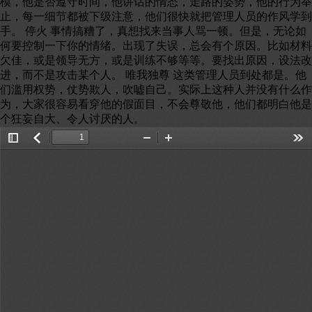
模，他是否遵守时间，他讲话的情态，走路的姿势，他的行为举
止，每一细节都被下级注意，他们很快就把管理人员的作风学到
手。 停火 事情搞糟了，真想找来当事人骂一顿。但是，无论如
何要控制一下你的情绪。出现了失误，总会有个原因。比如材料
欠佳，或是领导无方，或是训练不够等等。要找出原因，设法改
进，而不是攻击某个人。 唯我独尊 这类管理人员到处都是。他
们滥用权势，仗势欺人，吹嘘自己。实际上这种人并没有什么作
为，大家很容易看穿他的假面目，不会尊敬他，他们都明白他是
个狂妄自大、令人讨厌的人。
Toggle
返
Zoom
Zoom
Too
Sidebar
回
Out
In