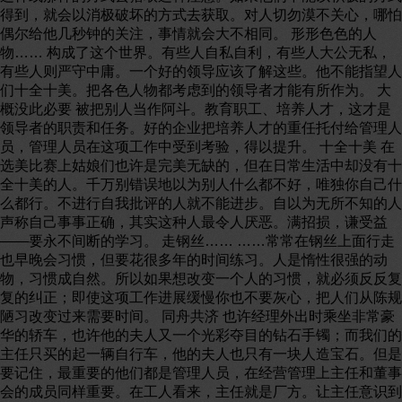
得到，就会以消极破坏的方式去获取。对人切勿漠不关心，哪怕
偶尔给他几秒钟的关注，事情就会大不相同。 形形色色的人
物…… 构成了这个世界。有些人自私自利，有些人大公无私，
有些人则严守中庸。一个好的领导应该了解这些。他不能指望人
们十全十美。把各色人物都考虑到的领导者才能有所作为。 大
概没此必要 被把别人当作阿斗。教育职工、培养人才，这才是
领导者的职责和任务。好的企业把培养人才的重任托付给管理人
员，管理人员在这项工作中受到考验，得以提升。 十全十美 在
选美比赛上姑娘们也许是完美无缺的，但在日常生活中却没有十
全十美的人。千万别错误地以为别人什么都不好，唯独你自己什
么都行。不进行自我批评的人就不能进步。自以为无所不知的人
声称自己事事正确，其实这种人最令人厌恶。满招损，谦受益
——要永不间断的学习。 走钢丝…… ……常常在钢丝上面行走
也早晚会习惯，但要花很多年的时间练习。人是惰性很强的动
物，习惯成自然。所以如果想改变一个人的习惯，就必须反反复
复的纠正；即使这项工作进展缓慢你也不要灰心，把人们从陈规
陋习改变过来需要时间。 同舟共济 也许经理外出时乘坐非常豪
华的轿车，也许他的夫人又一个光彩夺目的钻石手镯；而我们的
主任只买的起一辆自行车，他的夫人也只有一块人造宝石。但是
要记住，最重要的他们都是管理人员，在经营管理上主任和董事
会的成员同样重要。在工人看来，主任就是厂方。让主任意识到