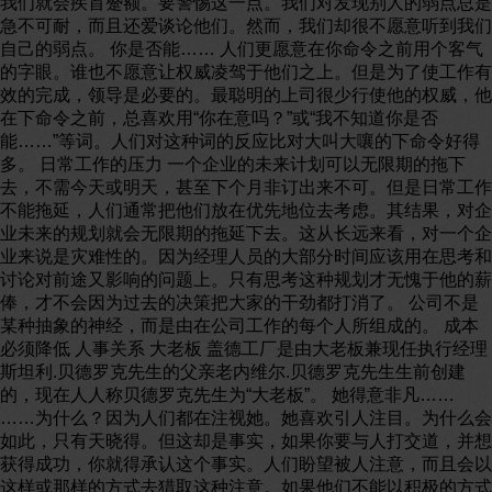
我们就会疾首蹙额。要警惕这一点。我们对发现别人的弱点总是
急不可耐，而且还爱谈论他们。然而，我们却很不愿意听到我们
自己的弱点。 你是否能…… 人们更愿意在你命令之前用个客气
的字眼。谁也不愿意让权威凌驾于他们之上。但是为了使工作有
效的完成，领导是必要的。最聪明的上司很少行使他的权威，他
在下命令之前，总喜欢用“你在意吗？”或“我不知道你是否
能……”等词。人们对这种词的反应比对大叫大嚷的下命令好得
多。 日常工作的压力 一个企业的未来计划可以无限期的拖下
去，不需今天或明天，甚至下个月非订出来不可。但是日常工作
不能拖延，人们通常把他们放在优先地位去考虑。其结果，对企
业未来的规划就会无限期的拖延下去。这从长远来看，对一个企
业来说是灾难性的。因为经理人员的大部分时间应该用在思考和
讨论对前途又影响的问题上。只有思考这种规划才无愧于他的薪
俸，才不会因为过去的决策把大家的干劲都打消了。 公司不是
某种抽象的神经，而是由在公司工作的每个人所组成的。 成本
必须降低 人事关系 大老板 盖德工厂是由大老板兼现任执行经理
斯坦利.贝德罗克先生的父亲老内维尔.贝德罗克先生生前创建
的，现在人人称贝德罗克先生为“大老板”。 她得意非凡……
……为什么？因为人们都在注视她。她喜欢引人注目。为什么会
如此，只有天晓得。但这却是事实，如果你要与人打交道，并想
获得成功，你就得承认这个事实。人们盼望被人注意，而且会以
这样或那样的方式去猎取这种注意。如果他们不能以积极的方式