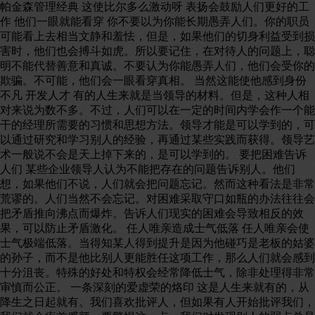
帕金森管理经典 这使比尔多么激动呀 表扬会鼓励人们更好的工
作 他们一眼就能看穿 你不要以为你能长期愚弄人们。你的职员
可能看上去相当文静和羞怯，但是，如果他们的切身利益受到损
害时，他们也会搏斗如虎。所以要记住，在对待人的问题上，聪
明不能代替善意和真诚。不要认为你能愚弄人们，他们会受你的
欺骗。不可能，他们会一眼看穿真相。 当然这能使他感到身份
不凡 开发人才 有的人生来就是当领导的材料。但是，这种人相
对来说为数不多。不过，人们可以在一定的时间内学会作一个能
干的经理所需要的习惯和思想方法。领导才能是可以学到的，可
以通过研究和学习别人的经验，再通过某些实践而获得。领导艺
术一般说不会是天上掉下来的，是可以学到的。 要把困难告诉
人们 某些企业领导人认为不能把存在的问题告诉别人。他们
想，如果他们不说，人们就会把问题忘记。然而这种看法是非常
荒谬的。人们当然不会忘记。对困难采取守口如瓶的办法往往会
把矛盾推向沸点而爆炸。告诉人们现实的困难会导致相反的效
果，可以防止矛盾激化。 任人唯亲造成士气低落 任人唯亲会使
士气极端低落。当得知某人得到提升是因为他碰巧是老板的姑婆
的孙子，而不是他比别人更能胜任这项工作，那么人们就会感到
十分沮丧。特殊的好处和特权会经常降低士气，除非处理得非常
审慎而公正。 一条深刻的爱虚荣的烙印 这是人生来就有的，从
降生之日起就有。我们喜欢批评人，但如果有人开始批评我们，