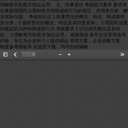
Toggle
返
Zoom
Zoom
Too
Sidebar
回
Out
In