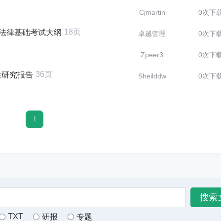
Cjmartin
0次下
18页
本法律基础考试大纲
卓越管理
0次下
Zpeer3
0次下
36页
性研究报告
Sheilddw
0次下
1
TXT
研报
专题