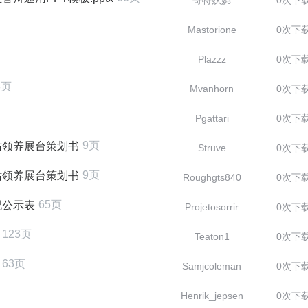
哥特妖娆
0次下
Mastorione
0次下
Plazzz
0次下
8页
Mvanhorn
0次下
Pgattari
0次下
9页
站领养展台策划书
Struve
0次下
9页
站领养展台策划书
Roughgts840
0次下
65页
况公示表
Projetosorrir
0次下
123页
Teaton1
0次下
63页
Samjcoleman
0次下
Henrik_jepsen
0次下