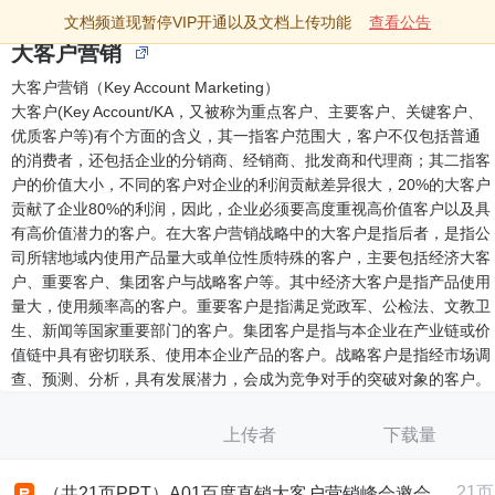
文档频道现暂停VIP开通以及文档上传功能
查看公告
大客户营销
大客户营销（Key Account Marketing）
大客户(Key Account/KA，又被称为重点客户、主要客户、关键客户、
优质客户等)有个方面的含义，其一指客户范围大，客户不仅包括普通
的消费者，还包括企业的分销商、经销商、批发商和代理商；其二指客
户的价值大小，不同的客户对企业的利润贡献差异很大，20%的大客户
贡献了企业80%的利润，因此，企业必须要高度重视高价值客户以及具
有高价值潜力的客户。在大客户营销战略中的大客户是指后者，是指公
司所辖地域内使用产品量大或单位性质特殊的客户，主要包括经济大客
户、重要客户、集团客户与战略客户等。其中经济大客户是指产品使用
量大，使用频率高的客户。重要客户是指满足党政军、公检法、文教卫
生、新闻等国家重要部门的客户。集团客户是指与本企业在产业链或价
值链中具有密切联系、使用本企业产品的客户。战略客户是指经市场调
查、预测、分析，具有发展潜力，会成为竞争对手的突破对象的客户。
上传者
下载量
21页
（共21页PPT）A01百度直销大客户营销峰会邀会文件