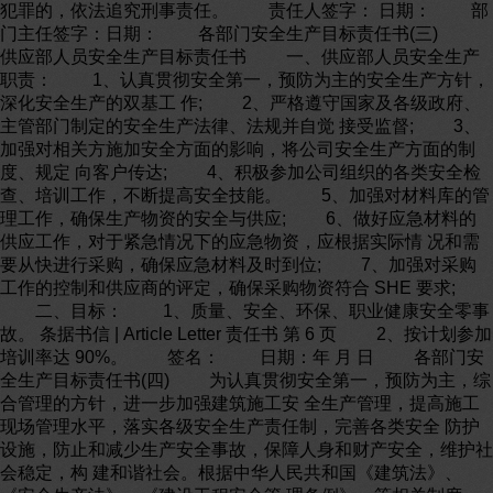
犯罪的，依法追究刑事责任。 责任人签字： 日期： 部
门主任签字：日期： 各部门安全生产目标责任书(三)
供应部人员安全生产目标责任书 一、供应部人员安全生产
职责： 1、认真贯彻安全第一，预防为主的安全生产方针，
深化安全生产的双基工 作; 2、严格遵守国家及各级政府、
主管部门制定的安全生产法律、法规并自觉 接受监督; 3、
加强对相关方施加安全方面的影响，将公司安全生产方面的制
度、规定 向客户传达; 4、积极参加公司组织的各类安全检
查、培训工作，不断提高安全技能。 5、加强对材料库的管
理工作，确保生产物资的安全与供应; 6、做好应急材料的
供应工作，对于紧急情况下的应急物资，应根据实际情 况和需
要从快进行采购，确保应急材料及时到位; 7、加强对采购
工作的控制和供应商的评定，确保采购物资符合 SHE 要求;
二、目标： 1、质量、安全、环保、职业健康安全零事
故。 条据书信 | Article Letter 责任书 第 6 页 2、按计划参加
培训率达 90%。 签名： 日期：年 月 日 各部门安
全生产目标责任书(四) 为认真贯彻安全第一，预防为主，综
合管理的方针，进一步加强建筑施工安 全生产管理，提高施工
现场管理水平，落实各级安全生产责任制，完善各类安全 防护
设施，防止和减少生产安全事故，保障人身和财产安全，维护社
会稳定，构 建和谐社会。根据中华人民共和国《建筑法》、