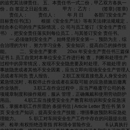
的追究其法律责任。 五、本责任书一式二份，甲乙双方各执一
份，自 签定之日起生效。 甲方： 乙方： (签章) (签章)
责任人： 责任人： 年 月 日 各部门安全生产
目标责任书(五) 根据《安全生产法》等有关法律法规规定，
结合本公司的生产实际情况，公 司与员工签订《安全生产责任
书》，把安全责任落实到每位员工，与其签订安全 责任书。
一.必须做到安全生产，始终坚持安全第一，预防为主，综
合治理的方针， 努力学习业务、安全知识，提高自己的操作技
能。 二、安全生产要求 20xx 年安全生产责任书三篇保
证书 1. 员工自觉对本单位安全工作进行检 查，判断和处理生产
过程中的异常情况，发现不安全隐患要及时处理。不能处理 的
事故隐患或者其他不安全因素，应当立即向现场安全生产管理人
员或者车间负 责人报告。 2.职工发现直接危及人身安全的
紧急情况时，有权停止作业或者在采取可能 的应急措施后撤离
作业场所。 3.职工在作业过程中，应当严格遵守公司的各
项规章制度和操作规程，服从 管理，正确佩戴和使用劳动防护
用品。 4.职工应当接受安全生产教育和培训和安全应急演
练，掌握本职工作所需的 条据书信 | Article Letter 责任书 第 9
页 安全生产知识，提高安全生产技能，增强事故预防和应急处
理能力。 5. 职工对车间安全生产工作中存在的问题提出批
评、检举;有权拒绝违章指 挥和强令冒险作业。 6.认真执行