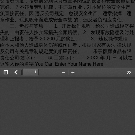
交接班制度，接班前必须认真检查本岗位的设备和安全设施是否
完好。 7.不违反劳动纪律，不违章作业，对本岗位的安全生产
负直接责任。因 违反公司规定、忽视安全生产、违章指挥、违
章作业、玩忽职守而造成安全事故 的，违反者负相应责任。
三、考核与奖惩 1、违反操作规程，给公司造成经济损
失的，由责任人按实际损失金额赔偿。 2、发现事故隐患及时处
理和上报者，给予 20-200 元的奖励。 3、违反操作规程，
给本人和他人造成身体伤害或伤亡者，根据国家有关法 律法规
及公司有关规章制规定度负相应责任。 乐亭群辉食品有限
责任公司(签字)： 职 工(签字)： 20XX 年 月 日 可以在
这输入你的名字 You Can Enter Your Name Here.
Toggle
返
Zoom
Zoom
Too
Sidebar
回
Out
In