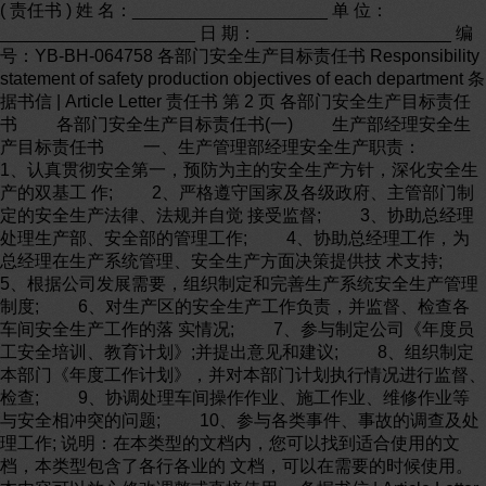
( 责任书 ) 姓 名：____________________ 单 位：
____________________ 日 期：____________________ 编
号：YB-BH-064758 各部门安全生产目标责任书 Responsibility
statement of safety production objectives of each department 条
据书信 | Article Letter 责任书 第 2 页 各部门安全生产目标责任
书 各部门安全生产目标责任书(一) 生产部经理安全生
产目标责任书 一、生产管理部经理安全生产职责：
1、认真贯彻安全第一，预防为主的安全生产方针，深化安全生
产的双基工 作; 2、严格遵守国家及各级政府、主管部门制
定的安全生产法律、法规并自觉 接受监督; 3、协助总经理
处理生产部、安全部的管理工作; 4、协助总经理工作，为
总经理在生产系统管理、安全生产方面决策提供技 术支持;
5、根据公司发展需要，组织制定和完善生产系统安全生产管理
制度; 6、对生产区的安全生产工作负责，并监督、检查各
车间安全生产工作的落 实情况; 7、参与制定公司《年度员
工安全培训、教育计划》;并提出意见和建议; 8、组织制定
本部门《年度工作计划》，并对本部门计划执行情况进行监督、
检查; 9、协调处理车间操作作业、施工作业、维修作业等
与安全相冲突的问题; 10、参与各类事件、事故的调查及处
理工作; 说明：在本类型的文档内，您可以找到适合使用的文
档，本类型包含了各行各业的 文档，可以在需要的时候使用。