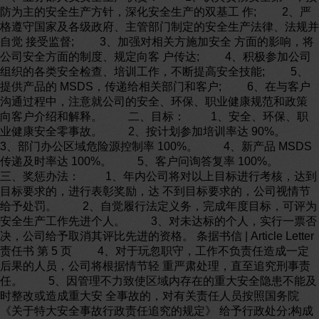
防为主的安全生产方针，深化安全生产的双基工 作; 2、严
格遵守国家及各级政府、主管部门制定的安全生产法律、法规并
自觉 接受监督; 3、加强对相关方施加安全 方面的影响，将
公司安全方面的制度、规定向客 户传达; 4、积极参加公司
组织的各类安全检查、培训工作，不断提高安全技能; 5、
提供产品的 MSDS，传递给相关部门和客户; 6、在与客户
沟通过程中，注意就公司的安全、环保、职业健康规范和政策
向客户介绍和解释。 二、目标： 1、安全、环保、职
业健康安全零事故。 2、按计划参加培训率达 90%。
3、部门办公区域危险源控制率 100%。 4、新产品 MSDS
传递及时率达 100%。 5、客户问询答复率 100%。
三、奖惩办法： 1、年内公司将对以上目标进行考核，达到
目标要求的，进行表彰奖励，达 不到目标要求的，公司视情节
给予处罚。 2、自觉履行法定义务，完成年度目标，可评为
安全生产工作先进个人。 3、对未达标的个人，实行一票否
决，公司给予取消其评比先进的资格。 条据书信 | Article Letter
责任书 第 5 页 4、对于玩忽职守，工作不负责任造成一定
后果的人员，公司将根据情节轻 重严肃处理，直至追究刑事责
任。 5、因管理不力致使区域内存在的重大安全隐患不能及
时整改或造成重大安 全事故的，对有关责任人员按照国务院
《关于特大安全事故行政责任追究的规定》 给予行政处分;构成