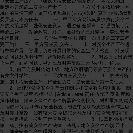
《安全生产法》、《建设工程安全管 理条例》、等相关制度，
制定本建筑施工安全生产责任书。 凡在莫乎尔牧场管理区
域内的建设工程，施工总承包单位(人员)必须与莫乎 尔牧场管理
委员会订本责任书。 一、甲乙双方要认真贯彻执行安全生
产的政策法规，强化安全意识，通过健 全规章，加强防范，完
善施工管理，发扬敢管、敢抓、敢处分的三敢精神，实现 安全
生产目标。 二、安全生产责任书期限：自进场施工至工程
完工为止。 三、甲方责任及 义务： 1、对安全生产工作进
行整体布置，管理，负责开展日常的安全生产大检查， 对发现
的的问题及薄弱环节，督促限期整改。 2、对乙方提出的安
全生产方面的问题，甲方应及时答复或三天内处理、解 决。
3、向乙方及时传达上级、地方政府部门等关于安全生产的
有关文件精神。 四、乙方责任及义务： 1、依法对所
施工的工程安全生产工作全面负责，是安全生产第一责任人。
2、应建立健全安全生产责任制度和安全教育培训制度，制
定安全生产规章 条据书信 | Article Letter 责任书 第 7 页 制度和
操作规程，保证安全生产条件所需资金的投入，对所承担的建设
工程进行 定期和专项安全检查，检查中发现隐患或违章作业应
及时停业整改。如有较大安 全隐患必须及时向安全管理部门汇
报，制定措施，按照三定原则落实。。 3、认真贯彻执行国
家、省、州有关安全生产法律、法规，建立安全生产领 导小
组，健全安全生产管理网络，按照行业标准及规范组织实施。随