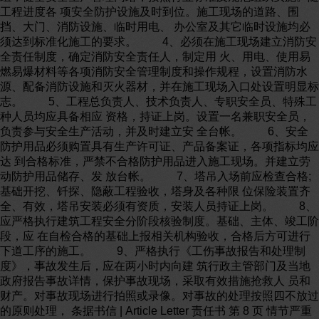
工程进度各 项安全防护设施及时到位。施工现场的道路、围
挡、大门、消防设施、临时用电、 办公室及其它临时设施均必
须达到标准化施工的要求。 4、必须在施工现场建立消防安
全责任制度，确定消防安全责任人，制定用 火、用电、使用易
燃易爆材料等各项消防安全管理制度和操作规程，设置消防水
源、配备消防设施和灭火器材，并在施工现场入口处设置明显标
志。 5、工程总负责人、技术负责人、专职安全员、特殊工
种人员均应具备相应 资格，持证上岗。设置一名兼职安全员，
负责参与安全生产活动，并及时建立安 全台帐。 6、安全
防护用品必须购置具有生产许可证、产品备案证，各项指标均应
达 到合格标准，严禁不合格防护用品进入施工现场。并建立劳
动防护用品储存、发 放台帐。 7、塔吊入场前应检查合格;
基础开挖、钎探、隐蔽工程验收，塔身及各种限 位保险装置齐
全、有效，塔吊安装必须有资质，安装人员持证上岗。 8、
应严格执行建筑工程安全分阶段核验制度。基础、主体、竣工阶
段，应 在自检合格的基础上报相关机构验收，合格后方可进行
下道工序的施工。 9、严格执行《工伤事故报告和处理制
度》，事故发生后，应在两小时内向建 筑行政主管部门及当地
政府报告事故详情，保护事故现场，采取有效措施抢救人 员和
财产。对事故现场进行拍照或录像。对事故的处理按照四不放过
的原则处理， 条据书信 | Article Letter 责任书 第 8 页 情节严重