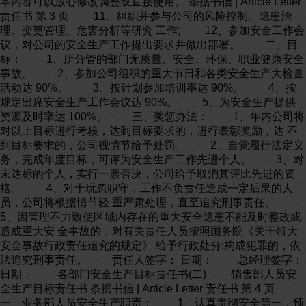
本内容可以放心修改调整或直接使用。 条据书信 | Article Letter
责任书 第 3 页 11、组织并参与公司的风险控制、隐患治
理、变更管理、危害分析等研究 工作; 12、参加安全工作会
议，对公司的安全生产工作提出要求并做出部署。 二、目
标： 1、所分管的部门无质量、安全、环保、职业健康安全
事故。 2、参加公司组织的重大节日和各类安全生产大检查
活动达 90%。 3、按计划参加培训率达 90%。 4、按
规定出席安全生产工作会议达 90%。 5、为安全生产提供
资源及时率达 100%。 三、奖惩办法： 1、年内公司将
对以上目标进行考核，达到目标要求的，进行表彰奖励，达 不
到目标要求的，公司视情节给予处罚。 2、自觉履行法定义
务，完成年度目标，可评为安全生产工作先进个人。 3、对
未达标的个人，实行一票否决，公司给予取消其评比先进的资
格。 4、对于玩忽职守，工作不负责任造成一定后果的人
员，公司将根据情节轻 重严肃处理，直至追究刑事责任。
5、因管理不力致使区域内存在的重大安全隐患不能及时整改或
造成重大安 全事故的，对有关责任人员按照国务院《关于特大
安全事故行政责任追究的规定》 给予行政处分;构成犯罪的，依
法追究刑事责任。 责任人签字： 日期： 总经理签字：
日期： 各部门安全生产目标责任书(二) 销售部人员安
全生产目标责任书 条据书信 | Article Letter 责任书 第 4 页
一、业务部人员安全生产职责： 1、认真贯彻安全第一，预