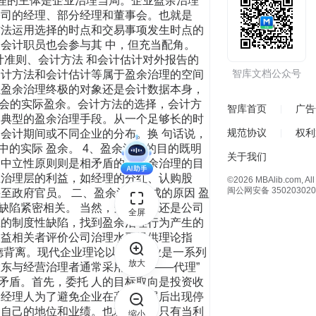
治理的主体是企业治理当局。企业盈余治理
公司的经理、部分经理和董事会。也就是
方法运用选择的时点和交易事项发生时点的
会计职员也会参与其 中，但充当配角。
计准则、会计方法 和会计估计对外报告的
智库文档公众号
会计方法和会计估计等属于盈余治理的空间
但盈余治理终极的对象还是会计数据本身，
社会的实际盈余。会计方法的选择，会计方
智库首页
广告
是典型的盈余治理手段。从一个足够长的时
规范协议
权利
会计期间或不同企业的分布。换 句话说，
的实际 盈余。 4、盈余治理的目的既明
关于我们
、中立性原则则是相矛盾的。盈余治理的目
业治理层的利益，如经理的分红、认购股
©2026 MBAlib.com, All 
闽公网安备 350203020
至政府官员。 二、盈余治理形成的原因 盈
缺陷紧密相关。 当然，究其根源还是公司
全屏
在的制度性缺陷，找到盈余治理行为产生的
利益相关者评价公司治理水平提供理论指
德背离。现代企业理论以为，企业是一系列
放大
东与经营治理者通常采用“委托――代理”
矛盾。首先，委托 人的目标取向是投资收
。经理人为了避免企业在高速发展后出现停
定自己的地位和业绩。也就是说，只有当利
缩小