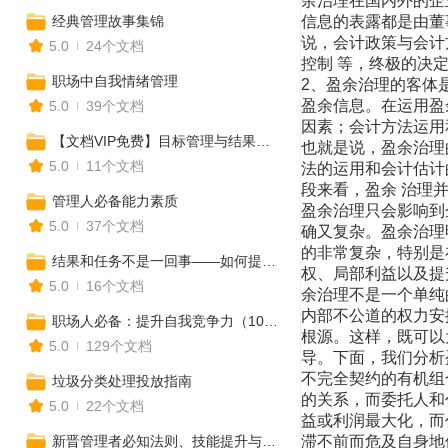
余治理在国内外的企
经典管理故事集锦
信息的表露都是由董
说，会计政策与会计
5.0
24个文档
控制 等，终极的决
职场中自我情绪管理
2、盈余治理的客体
盈余信息。在运用盈
5.0
39个文档
因素；会计方法运用
【文档VIP免费】目标管理与结果导向，给你想要的结果
也就是说，盈余治理
5.0
11个文档
法的运用和会计估计
段来看，盈余 治理
管理人必备能力素质
盈余治理只会影响到
5.0
37个文档
确又复杂。盈余治理
的非常复杂，特别是
结果和任务不是一回事——如何提升管理执行力
权、局部利益以及提
5.0
16个文档
余治理不是一个单纯
内部不公道的权力安
职场人必备：提升自我竞争力（103份）
根源。这样，既可以
5.0
129个文档
导。下面，我们分析
不完全契约的有机组
垃圾分类处理投放指南
的关系，而委托人和
5.0
22个文档
益或利润最大化，而
新晋管理者必知法则、技能提升与实务
滞不前而危及自身地