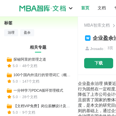
首页
文档
标签
MBA智库文档
治理
盈余
企业盈余治
相关专题
3
Jrosado
|
探秘阿里的管理之道
下载
5.0
48个文档
100个国内外流行的管理词汇（概述+应用+案例）
5.0
147个文档
企业盈余治理 摘要
行为固然在一定程度
一分钟学习PDCA循环管理模式
降低了上市公司会计
5.0
28个文档
且损害了国家的整体
度，是本文的研究目的
【文档VIP免费】岗位薪酬设计及管理
则的基础上，通过企
5.0
9个文档