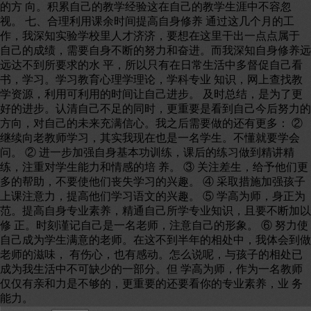
的方 向。积累自己的教学经验这在自己的教学生涯中不容忽
视。 七、合理利用课余时间提高自身修养 通过这几个月的工
作，我深知实验学校里人才济济，要想在这里干出一点点属于
自己的成绩，需要自身不断的努力和奋进。而我深知自身修养远
远达不到所要求的水 平，所以只有在日常生活中多督促自己看
书，学习。学习教育心理学理论，学科专业 知识，网上查找教
学资源，利用可利用的时间让自己进步。 及时总结，是为了更
好的进步。认清自己不足的同时，更重要是看到自己今后努力的
方向，对自己的未来充满信心。我之后需要做的还有更多： ②
继续向老教师学习，其实我现在也是一名学生。不懂就要学会
问。 ② 进一步加强自身基本功训练，课后的练习做到精讲精
练，注重对学生能力和情感的培 养。 ③ 关注差生，给予他们更
多的帮助，不要使他们丧失学习的兴趣。 ④ 采取措施加强孩子
上课注意力，提高他们学习语文的兴趣。 ⑤ 学高为师，身正为
范。提高自身专业素养，精通自己所学专业知识，且要不断加以
修 正。时刻谨记自己是一名老师，注意自己的形象。 ⑥ 努力使
自己成为学生满意的老师。在这不到半年的相处中，我体会到做
老师的滋味， 有伤心，也有感动。怎么说呢，与孩子的相处已
成为我生活中不可缺少的一部分。但 学高为师，作为一名教师
仅仅有亲和力是不够的，更重要的还要看你的专业素养，业 务
能力。