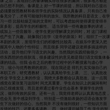
课 之后，发现自己的备课确实存在很多的漏洞，很多地方都是
自己想不到的。备课是上 好一节课的前提，所以我对自己提出
必须要按照教材和各班学生的实际情况认真备课 。只有自己准
备充分了，才有可能做到有的放矢。我所教的科目是语文，在学
习一些 比较枯燥乏味的文章时，可以考虑如何使得课堂变得丰
富多彩，提高学生的积极性。 适当穿插一些有趣故事的讲述，
或加上一些音频等，使学生更好理解课文的同时，对 这门课程
也产生了兴趣。就像我们在学《皇帝的新装》时，组织了一次课
本剧的表演 ，发现学生们的积极性比较高，在娱乐中更深入把
握其中人物的个性特征，而且很多 同学还建议老师多搞这样的
活动，提升他们学习语文的兴趣。当然我的实践经验很少 ，一
些东西想的也很肤浅，很多建设性的意见都是我们语文组集体备
课的结晶。但我 会在之后的教学过程中的不断摸索与虚心学
习，缩小与优秀教师的差距。现在我还是 得扎扎实实做自己的
本职工作，研究透教材，认认真真给学生上课。 三、认真批改
作业 学生交上来的作业，我绝大多数都会认真批改。这一点我
感觉在紧张复习这段时 间尤其重要。学生在知识上的漏洞有时
自己很难发现，而且老师通过看作业也会基本 掌握学生的情
况，做到有效的反馈。还有一点，我觉得老师认认真真地态度，
也会无 形中感染到学生，特别是一些激励表扬的话语会激发学
生下次做好的信心。当然我并 不没有做到很好，一些知识方面
反馈的技巧，还要多多请教。 四、做好课后辅导工作 学生的智