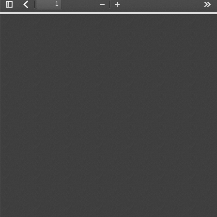
Toggle
返
Zoom
Zoom
Too
Sidebar
回
Out
In