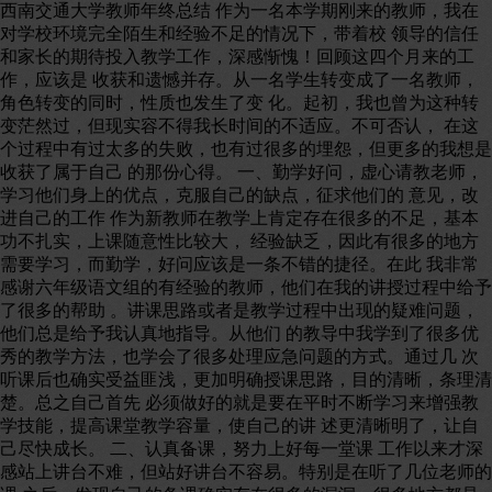
西南交通大学教师年终总结 作为一名本学期刚来的教师，我在
对学校环境完全陌生和经验不足的情况下，带着校 领导的信任
和家长的期待投入教学工作，深感惭愧！回顾这四个月来的工
作，应该是 收获和遗憾并存。从一名学生转变成了一名教师，
角色转变的同时，性质也发生了变 化。起初，我也曾为这种转
变茫然过，但现实容不得我长时间的不适应。不可否认， 在这
个过程中有过太多的失败，也有过很多的埋怨，但更多的我想是
收获了属于自己 的那份心得。 一、勤学好问，虚心请教老师，
学习他们身上的优点，克服自己的缺点，征求他们的 意见，改
进自己的工作 作为新教师在教学上肯定存在很多的不足，基本
功不扎实，上课随意性比较大， 经验缺乏，因此有很多的地方
需要学习，而勤学，好问应该是一条不错的捷径。在此 我非常
感谢六年级语文组的有经验的教师，他们在我的讲授过程中给予
了很多的帮助 。讲课思路或者是教学过程中出现的疑难问题，
他们总是给予我认真地指导。从他们 的教导中我学到了很多优
秀的教学方法，也学会了很多处理应急问题的方式。通过几 次
听课后也确实受益匪浅，更加明确授课思路，目的清晰，条理清
楚。总之自己首先 必须做好的就是要在平时不断学习来增强教
学技能，提高课堂教学容量，使自己的讲 述更清晰明了，让自
己尽快成长。 二、认真备课，努力上好每一堂课 工作以来才深
感站上讲台不难，但站好讲台不容易。特别是在听了几位老师的