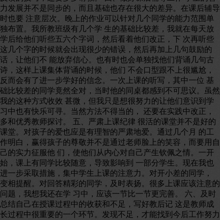
力发展并不是同步的，而且基础也存在很大的差异。在课后辅导
时也要 注意层次。晚上的作业可以针对几个同学的能力范围单
独布置。我所教班级有几个学 生的基础比较差，我就在每天放
学后给他们听些五六个字词，然后看着他们改正，下 次再听些
这几个字的时候就会出现很少的错误，然后再加上几句鼓励的
话，让他们不 能放弃信心。也有时也会单独找他们背诵几句古
诗，这样上课集体背诵的时候，他们 不会口型跟不上很尴尬，
反而会有了进一步学好的信念。一次上课的听写，其中一位 基
础比较差的同学竟然全对，当时他的同桌都感到不可思议。虽然
我的这种方式收效 甚微，但我只是想很努力的让他们意识到学
习中也有快乐可寻。当然方法不得当的， 还要在实践中改正，
多和优秀教师探讨。 五、严肃上课纪律 很活的课堂并不是好的
课堂。对孩子的爱也应是有理智的严肃地爱。通过几个月 的工
作明白，赢得孩子的尊敬并不是通过老师脸上的笑容，而要用自
己的实力征服他 们，使他们从内心对自己产生钦佩之情。一开
始，课上有同学比较随意，导致影响到 一部分学生。现在我也
进一步采取措施，集中学生上课的注意力。对开小差的同学，
变相提醒。对回答精彩的同学，及时表扬。很多上课应该注意的
问题，我想我还在学 习中，应该一节比一节更完善。 六、及时
总结自己在授课过程中的收获和不足，写好教后记 这是教师成
长过程中很重要的一个环节。发现不足，才能找到今后工作努力