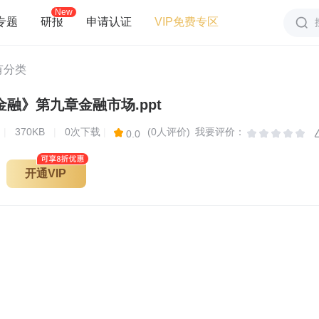
New
专题
研报
申请认证
VIP免费专区
有分类
融》第九章金融市场.ppt
页
|
370KB
|
0次下载
|
(0人评价)
我要评价：
0.0
开通VIP