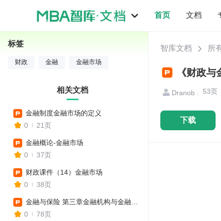
首页
文档
标签
智库文档
所
财政
金融
金融市场
《财政与金
相关文档
53
Dranob
|
金融制度金融市场的定义
下载
0
21页
金融概论-金融市场
0
37页
财政课件（14）金融市场
0
38页
金融与保险 第三章金融机构与金融市场
0
78页