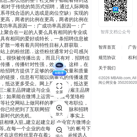
信息,,那么他的整个社交圈子都能看得到这
，相对于传统的简历式招聘，通过人际网络
关系寻找合适的人选或是岗位空缺）实现的
 更高，两者的比例在更高，两者的比例在
 招聘三优点 成功率高原因一：广成功率高原因一：广
智库文档公众号
聚合在一起的人要么具有相同的专业或
么具有相同的爱好或特长，一条招聘信息被
快被扩散一堆有着共同特性目标人群获取．
智库首页
广告
粉丝团. . 这些粉丝通常对公司感兴
规范协议
权利
转载，很快被传播出去，而且只有对．招聘信
动传播，传播针对性强，效果好。这样，在
关于我们
都给招聘方提供了足够的保障。数量和质量
接，信息有可能以病毒式的传播速度
©2026 MBAlib.com, All 
闽公网安备 350203020
，抵达更多受众。网上蔓延开来，抵达更
诱惑三诱惑三::雇主品牌建设与企业文化宣传雇主品牌
全屏
果能在微博上运营一个账号笼络粉
网等社交网站上做同样的事情。发布职位，
明你已经把到了互联网招聘的大动脉和招聘
放大
先机。新时代的先机。 我认为：事实上
相继入驻,,建立起建立起 企业官方微博企
等,,在每一个企业的在每一个企业的 帐号下
人才在这些粉丝里存在着大量的目标候选人
缩小