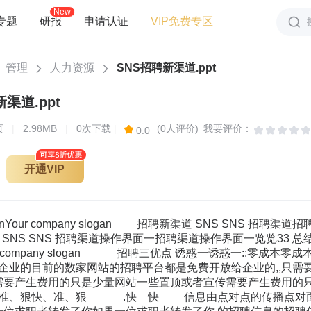
New
专题
研报
申请认证
VIP免费专区
管理
人力资源
SNS招聘新渠道.ppt
渠道.ppt
页
|
2.98MB
|
0次下载
|
(0人评价)
我要评价：
0.0
开通VIP
sloganYour company slogan 招聘新渠道 SNS SNS 招
 SNS SNS 招聘渠道操作界面一招聘渠道操作界面一览览33 总结
anYour company slogan 招聘三优点 诱惑一诱惑一::零
企业的目前的数家网站的招聘平台都是免费开放给企业的,,只需
.需要产生费用的只是少量网站一些置顶或者宣传需要产生费用的只
,快、准、狠快、准、狠 .快 快 信息由点对点的传播点对面