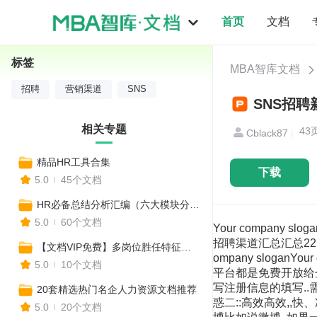
首页
文档
标签
MBA智库文档
招聘
营销渠道
SNS
SNS招聘新
相关专题
43
Cblack87
|
精品HR工具合集
下载
5.0
45个文档
HR必备总结分析汇编（六大模块分析技巧合集，各行业PPT总结模板）
5.0
60个文档
Your company 
招聘渠道汇总汇总22
【文档VIP免费】多岗位胜任特征模型，让你知人善任！
ompany slog
5.0
10个文档
平台都是免费开放给
写注册信息的填写.
20套精选热门名企人力资源文档推荐
惑二::高效高效,
5.0
20个文档