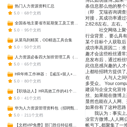
博比如说微博,,如
热门人力资源资料汇总
条信息那么他的整个
（即 艾瑞咨询调查
5.0
68个文档
对接，其成功率通过
全国各地主要省市延期复工及工资支付政策汇总
2:82:8左右。左右。
社交网络上聚合在
5.0
95个文档
行业背景， 要么具
从菜鸟到精英，OD精选工具合集
某个目标个人获取后
5.0
50个文档
成功率高原因二：
趣才会这些粉丝通常
人力资源必备四大加班管理工具（附28个加班典型纠纷解析）
息发布后，通过粉丝
5.0
65个文档
此信息感兴趣的人才
上都给招聘方提
HR年终工作神器：【减压+留人+评优+计划+考核+年会+年终奖+述职+调薪+总结】
在 人与人之间链
5.0
80个文档
多受众。 Your co
建设与企业文化
【职场达人】HR高效工作的41个实用公式（案头必备）
丝、如果能在微博上
5.0
41个文档
显然也能在人人网、
如果你有了这种思
华为人力资源管理资料包（招聘甄选、员工培训、绩效考核、福利奖惩...）
我认为：事实上,,
5.0
211个文档
业官方微博,,人人网
【文档VIP免费】部门胜任特征模型和能力素质词典大全
帐号下,,都聚集了