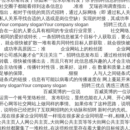
果一位求职者转发了你如果一位求职者转发了你 的招聘信息的招聘
社交圈子都能看得到这条信息)) .准准 艾瑞咨询调查指出
指出，相对于传统的简历式招聘，通过人际网络（即 通过私人
私人关系寻找合适的人选或是岗位空缺）实现的对接，其成功率
 Your company sloganYour company slogan
一起的人要么具有相同的专业或行业背景， 社交网络上
有相同的爱好或特长，一条招聘信息被某个目标个人获取后，要
， 就会很快被扩散一堆有着共同特性目标人群获取．就会很
准 成功率高原因二：准 企业网站上的粉丝团 企业网站上的
对公司感兴趣才会““关注关注 ””．招聘信息发布后，通过粉丝
转载，很快被传播出去，而且只有对 此信息感兴趣的人才会主
会主动传播，传播针对性强，效果好。这样，在 数量和质量上
供了足够的保障。 .狠狠 人与人之间链条式的链
条式的链接，信息有可能以病毒式的传播速度在 网上蔓延开来
mpany sloganYour company slogan 招聘三优点 
宣传 百威英博的一位说 百威英博的一位说: : 如
运营一个账号笼络粉丝、 发布职位，显然也能在人人网、开心
开心网等社交网站上做同样的事情。 如果你有了这种思路，说
路，说明你已经把到了互联网招聘的大动脉和招聘 新时代的
现在很多家企业同明星一样现在很多家企业同明星一样,,相继入驻
公共主页人人网公共主页,,大街网公共主页等等大街网公共主页等
一堆粉丝都聚集了一堆粉丝..在这些粉丝里存在着大量的目标候选