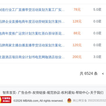
78元
5.0星
造行业工厂直播带货活动策划方案工厂实体企业电商直播带货方案
128元
0.0星
企业直播电商年度活动营销策划方案抖音直播电商运营计划方案抖音直播电商培训教程
88元
0.0星
年度推广运营计划方案红茶白茶绿茶花茶养生茶铁观音小罐茶电商运营方案
120元
0.0星
牌商家主播自播直播带货活动策划方案化妆品电商直播活动策划方案
200元
3.0星
酒店项目商业计划书电竞网咖酒店创业方案电竞酒店创业计划书电竞酒店创业企划书
共 6524 条
<
智库首页
-
广告合作
-
友情链接
-
规范协议
-
权利通知
-
帮助中心
-
关于我们
闽公网安备 3502030203
©2026 MBAlib.com, All rights reserved.