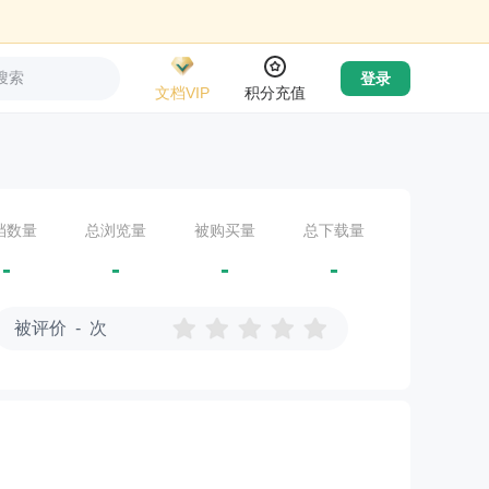
搜索
登录
文档VIP
积分充值
档数量
总浏览量
被购买量
总下载量
-
-
-
-
被评价 - 次