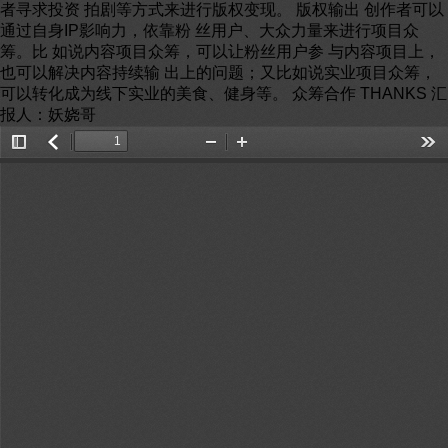
Toggle
返
Zoom
Zoom
Too
Sidebar
回
Out
In