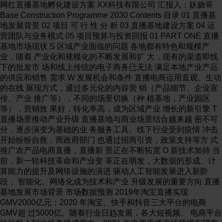
网红直播基地孵化建设方案 XX科技有限公司 汇报人：妖娆哥
Base Construction Programme 2030 Contents 目录 01 直播基
地发展背景 02 项目 可 行 性 分 析 03 直播基地建设方案 04 运
营团队与业务模式 05 项目预算与投资回报 01 PART ONE 直播
基地市场现状 S 区域产业面临的问题 各地都有特色和规模产
业，随着 产业化和规模化的不断发展和扩 大，现有的渠道即线
下的批发市 场和线上传统的电子商务已无法 满足本地产业产品
的供应和销售 需求 W 发展机会和条件 直播电商运用直观、生动
的在线 展现方式，通过多元化的内容营 销（产品细节、企业宣
传、产业 推广等），不同的场景切换（种 植基地，产业园区
等），营销效 果好，转化率高，成为区域产业 增长的新引擎 T
直播场景推动产业升级 直播基地与商业场景结合越来越 密不可
分，逐步演变为基础的业 务服务工具。线下行业受到疫情 冲击
开始纷纷自救，而政府部门 也通过招商引资，政策支持等方 式
推广农产品电商直播，直播新 景正在不断拓宽 O 新技术加持 当
前，新一轮科技革命和产业变 革正在萌发，大数据的形成、计
算能力的提升及网络设施的演进 驱动人工智能发展进入新阶
段， 智能化、网络化成为技术和产业 升级发展的重要方向 直播
基地发展市场背景 市场数据预测 2019年淘宝直播实现
GMV2000亿元；2020 年淘宝、快手和抖音三大平台的电商
GMV超 过5000亿。随着行业日趋发展，各大短视频、 电商平台