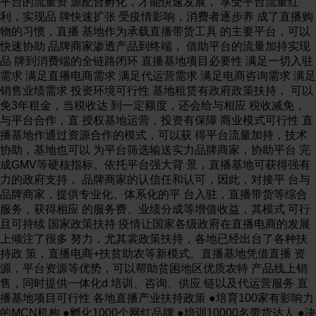
平台的流量资 源配合孵化，才能快速发展， 享受平台流量红
利，实现品 牌快速扩张 受疫情影响，消费者逐步养 成了直播购
物的习惯，直播 基地作为承载直播带货工具 的主要平台，可以
快速协助 品牌商家渗透产品到终端， 借助平台的流量加持实现
品 牌到消费端的全链路闭环 直播基地项目必要性 满足一切入驻
需求 满足直播电商需求 满足代运营需求 满足电商咨询需求 满足
销售业绩需求 投资环境可行性 基地租赁有政府政策扶持， 可以
免3年租金，当税收达 到一定额度，还会给与相应 税收减免，
与平台合作，直 授权基地运营，投资有保障 商业模式可行性 直
播基地作通过资源合作的模式，可以获 得平台流量加持，技术
协助，基地也可以 为平台筛选输送实力品牌商家，协助平台 完
成GMV等硬核指标。依托平台强大背 景，直播基地可获得强有
力的政府支持， 品牌商家的认信任和认可，因此，对接平 台与
品牌商家，提供专业化、体系化的平 台入驻，直播带货等综合
服务，获得相应 的服务费、业绩分成等增值收益，其模式 可行
且可持续 国家政策扶持 疫情让国家各级政府在直播电商的发展
上倾注了很多 努力，尤其裳政策扶持，各地已经出台了各种扶
持政 策，直播电商+扶贫助农等新模式。直播基地凭借直播 资
源，平台资源等优势，可以帮助贫困地区优质农特 产品线上销
售，同时提供一体化d 培训、咨询、供应 链以及代运营服务 直
播基地项目可行性 各地直播产业扶持政策 ●培育100家有影响力
的MCN机构 ●孵化1000个网红品牌 ●培训10000名带货达人 ●决