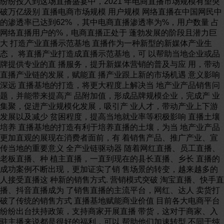
纷纷投入到这场直播盛宴中，2021 年电商直播市场规模有望突
破万亿级别 直播电商市场规模 用户规模 网络直播在中国网民中
的渗透率已达到62% ，其中电商直播渗透率为%，用户数量 占
网络直播用户的%，电商直播正处于 蓬勃发展的阶段且潜力巨
大 打造产业直播示范基地 直播作为一种新型的新媒体产业生
态， 将直播产业打造成直播示范基地，可 以帮助当地企业或品
牌提供专业的直 播服务，提升新媒体营销的普及与应 用，带动
直播产业链的发展，赋能直 播产业跟上新的市场机遇 意义影响
深远 直播基地的打造，将更大程度上解决当 地产业产品销售问
题，并能带来提高产 品附加值，形成品牌规模企业，完成产 业
集聚，促进产业规模化发展，吸引产 业人才，带动产业上下游
发展以及减少 贫困程度，提高当地就业率等积极影响 直播土壤
培养 直播基地的打造有利于培养直播的土壤，为当 地产业产品
更加直观的展现在消费者面前，有 着销售产品、推广产业、宣
传当地的重要意义 全产业链驱动器 随着网红直播、员工直播、
老板直播、种 植主直播，一直到现在的县长直播、乡长 直播的
成功案例不断出现，更加证实了销 售场景的转变，越来越多的
人接受直播这 种新的销售方式. 营销模式突破 淘宝直播、快手直
播、抖音直播成为 了销售直播的主流平台，网红、达人 卖货打
破了传统的销售方式 直播基地赋能商业价值 目前各大电商平台
纷纷出台扶持政策，支持商家开展直播 带货，这对于商家、入
驻主播来说都是很好的福利，可以 帮助他们加速转型 不同于纯