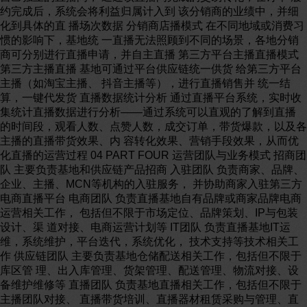
约完成后，系统会将利益归属计入到 该分销商的业绩中，并细
化到具体的直 播场次数据 分销商店播模式 在不同地域或消费习
惯的影响下，基地统 一直播无法照顾到不同的场景，各地分销
商可分别进行直播申请，并自主直播 第三方平台主播直播模式
第三方主播直播 基地可通过平台供应链统一供货 给第三方平台
主播（如淘宝主播、 抖音主播等），进行直播销售并 统一结
算，一键代发货 直播数据统计分析 通过直播平台系统，实时收
集统计直播数据进行分析——通过系统可以直观的了解到直播
的时间段，观看人数、点赞人数，成交订单，带货爆款，以及各
主播的直播带货效果、内 容转化效果、营销手段效果，从而优
化直播的运营过程 04 PART FOUR 运营团队与业务模式 招商团
队 主要负责基地和供应链产品招商 入驻团队 负责商家、品牌、
企业、主播、MCN等机构的入驻服务， 并协助商家入驻第三方
电商直播平台 电商团队 负责直播基地自有品牌或商家品牌电商
运营相关工作， 包括但不限于市场定位、品牌策划、IP与包装
设计、渠 道对接、电商运营计划等 IT团队 负责直播基地IT运
维，系统维护，平台迭代，系统优化， 技术支持等技术相关工
作 供应链团队 主要负责基地仓储配送相关工作，包括但不限于
库区管 理、出入库管理、货架管理、配送管理、物流对接、设
备维护维修等 直播团队 负责基地直播相关工作，包括但不限于
主播团队对接、 直播带货培训、直播器材租赁采购与管理、直