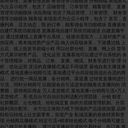
应商管理、直播管理及财 务管理等功能模块 分销商端 表现形式
为云店小程序，包含了 店铺管理、订单管理、顾客管理、 直播
管理等功能模块 供应商端 包含了商品管理、订单管理、 财务管
理等功能模块 顾客端 表现形式为云店小程序，包含了 首页，直
播列表，店主动态，我 的订单，顾客佣金等功能模块 直播基地
自建IT系统功能描述 直播基地自建IT系统功能描述 自建直播平
台 通过搭建线上直播平台系统， 链接供需双方，上游对接产业
供应商，将本地优势产业产品 纳入供应链体系，下游通过线 上
云店、线上批发等前端小程 序以社群分销、直播、网上供 货等
方式展示销售产品。 优化运营 直播基地可以通过平台系统的 各
个管理模块，对商品、订单、 直播、物流、财务等进行管 理 分
析，优化运营 灵活的直播模式满足不同场景 基地自有主播直播
模式 基地直播分销商引流 基地通过平台供应链筛选出合适的商
品， 进行统一商品直播，各分销商、渠道通 过转发直播间进行
引流，同时分销商可 以根据各自引流进来的顾客在直播间的 消
费额，获得相应佣金 万人卖货模式 基地直播+分销商引流+万人
卖货模式，系 统后台可自动识别和适配代理层级、分销 裂变、
社群圈层、云仓物流，轻松搞定复 杂的分层级管理机制、分层
级利润分配等。 全方位立体助力线下强项的产品连锁加盟 品牌
轻松玩转线上社交新零售，实现产业 私域流量的有效经营和变
现 分销商店播模式 特定引流+精准转化模式 每个分销商可建立
自己独立的直播间， 通过该直播间完成的交易转化，在订单 履