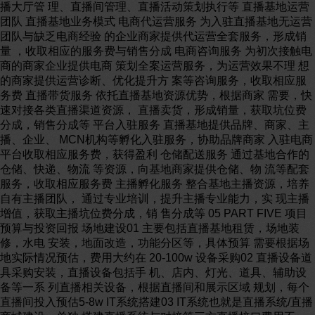
播大厅管 理、直播间管理、直播活动策划执行等 直播基地运营
团队 直播基地业务模式 电商代运营服务 为入驻直播基地无运营
团队与缺乏电商经验 的企业商家提供代运营全套服务，形成销
量 ，收取相应的服务费与销售分成 电商咨询服务 为初次接触电
商的商家企业提供电商 策划全案运营服务，为运营效果不理 想
的商家提供运营诊断、优化提升方 案等咨询服务，收取相应服
务费 直播带货服务 依托直播基地资源优势，根据商家 需要，快
速对接各类直播渠道资源， 直播卖货，形成销量，获取坑位费
分成，销售分成等 平台入驻服务 直播基地提供品牌、商家、主
播、企业、 MCN机构等孵化入驻服务，协助品牌商家 入驻电商
平台收取相应服务费，获得盈利 仓储配送服务 通过基地合作的
仓储、快递、物流 等资源，向基地商家提供仓储、物 流等配套
服务，收取相应服务费 主播孵化服务 整合基地主播资源，培养
自有主播团队， 通过专业培训，提升主播专业能力，实 现主播
增值，获取主播坑位费分成，销 售分成等 05 PART FIVE 项目
预算与投资回报 场地建设01 主要包括直播基地租赁，场地装
修，水电 安装，地面改造，功能分区等，具体预算 需要根据场
地实际情况预估，费用大约在 20-100w 设备采购02 直播设备道
具采购安装，直播设备包括手 机、店内、灯光、道具、辅助设
备等一系 列直播相关设备，根据直播间和展示区域 规划，每个
直播间投入预估5-8w IT系统搭建03 IT系统也就是直播系统/直播