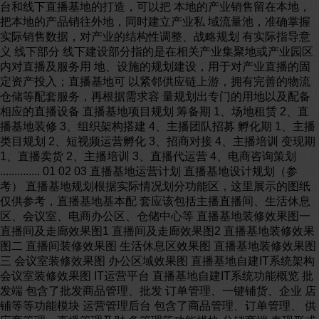
台和线下直播基地的打造，可以把 本地的产业销售留在本地，
把本地的产品销往外地，同时建立产业私 域流量池，准确掌握
实际销售数据，对产业的结构性调整、战略规划 有实际指导意
义 线下部分 线下建设部分指的是在相关产业集聚地或产业园区
内对直播及服务用 地、设施的规划建设，用于对产业直播的固
定资产投入；直播基地可 以紧邻供应链上游，拥有完善的物流
仓储等配套服务，再根据需求容 量规划出专门的用地以及配备
相应的直播设备 直播基地项目规划 筹备期 1、场地租赁 2、直
播基地装修 3、组织架构搭建 4、主播团队招募 孵化期 1、主播
类目规划 2、短视频运营孵化 3、招商对接 4、主播培训 变现期
1、直播卖货 2、主播培训 3、直播代运营 4、电商咨询策划
.............. 01 02 03 直播基地运营计划 直播基地设计规划（参
考） 直播基地规划根据实际情况划分功能区，这里展示的图纸
仅供参考，直播基地基本配 套应该包括主播直播间、生活休息
区、会议室、电商办公区、仓储中心等 直播基地装修效果图一
直播间及走廊效果图1 直播间及走廊效果图2 直播基地装修效果
图二 直播间装修效果图 生活休息区效果图 直播基地装修效果图
三 会议室装修效果图 办公区域效果图 直播基地自建IT系统架构
会议室装修效果图 IT运营平台 直播基地自建IT系统功能概览 批
发端 包含了批发商品管理、批发 订单管理、一键铺货、企业 店
铺等等功能模块 运营管理后台 包含了商品管理、订单管理、 供