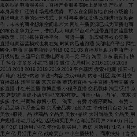
服务型的电商服务商，直播产业服务实际上是重资 产型的，其
本身具备广泛的市场规模优势，可以在全国各地 的分市场输出
直播电商基地的运营模式，同时与各地优质供 应链进行深度合
作，未来的商业想象空间非常大 网红主播资源已成为直播电商
的核心竞争力之一，借助几大 电商平台对产业带直播的流量扶
持政策，同时抓住直播平台、 带货主播、供应链等核心资源，
直播电商运营模式也将在短 时间内迅速跑通 头部电商平台 网红
孵化+电商 直播电商转型升级 02 01 03 直播基地助力电商产业
升级转型 主流平台直播电商布局一览 平台 淘宝 京东 蘑菇街 快
手 抖音 拼多多 小红书 微博 微信 入局时间 2016 2016 2016
2018 2018 2019 2019 2019 2019 平台基因 搜索+电商 搜索+电
商 电商 社交+内容 算法+内容 游戏+电商 内容+社区 媒体 社交
直播载体 淘宝直播 京东直播 蘑菇街直播 快手直播 抖音直播 多
多直播 小红书直播 微博直播 小程序直播 交易载体 淘宝/天猫 京
东 蘑菇街 自建小店/淘宝/ 京东/有赞... 抖音小店、淘 宝、京东 拼
多多 小红书商城 微博小店、 淘宝、有赞 小程序商城、 有赞...
商品品类 淘系全品类 京系全品类 服装为主 平价日用百货为 主
美妆+服装、品 牌商品 全品类 美妆+品牌 大时尚品类 全品类 用
户规模 移动月活8亿 活跃购买用户 亿 年活跃用户 2660万 日活
用户3亿 日活用户4亿 年活跃购买用户 数亿 月活用户1亿 + 月活
用户 亿 月活用户 亿 战略要点 中小主播扶持， 商家扶持（含 线