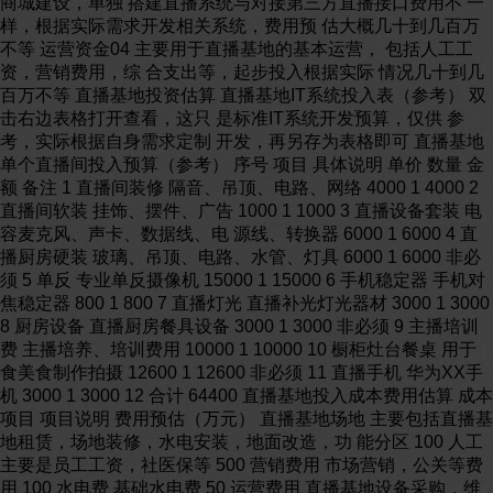
商城建设，单独 搭建直播系统与对接第三方直播接口费用不 一
样，根据实际需求开发相关系统，费用预 估大概几十到几百万
不等 运营资金04 主要用于直播基地的基本运营， 包括人工工
资，营销费用，综 合支出等，起步投入根据实际 情况几十到几
百万不等 直播基地投资估算 直播基地IT系统投入表（参考） 双
击右边表格打开查看，这只 是标准IT系统开发预算，仅供 参
考，实际根据自身需求定制 开发，再另存为表格即可 直播基地
单个直播间投入预算（参考） 序号 项目 具体说明 单价 数量 金
额 备注 1 直播间装修 隔音、吊顶、电路、网络 4000 1 4000 2
直播间软装 挂饰、摆件、广告 1000 1 1000 3 直播设备套装 电
容麦克风、声卡、数据线、电 源线、转换器 6000 1 6000 4 直
播厨房硬装 玻璃、吊顶、电路、水管、灯具 6000 1 6000 非必
须 5 单反 专业单反摄像机 15000 1 15000 6 手机稳定器 手机对
焦稳定器 800 1 800 7 直播灯光 直播补光灯光器材 3000 1 3000
8 厨房设备 直播厨房餐具设备 3000 1 3000 非必须 9 主播培训
费 主播培养、培训费用 10000 1 10000 10 橱柜灶台餐桌 用于
食美食制作拍摄 12600 1 12600 非必须 11 直播手机 华为XX手
机 3000 1 3000 12 合计 64400 直播基地投入成本费用估算 成本
项目 项目说明 费用预估（万元） 直播基地场地 主要包括直播基
地租赁，场地装修，水电安装，地面改造，功 能分区 100 人工
主要是员工工资，社医保等 500 营销费用 市场营销，公关等费
用 100 水电费 基础水电费 50 运营费用 直播基地设备采购，维