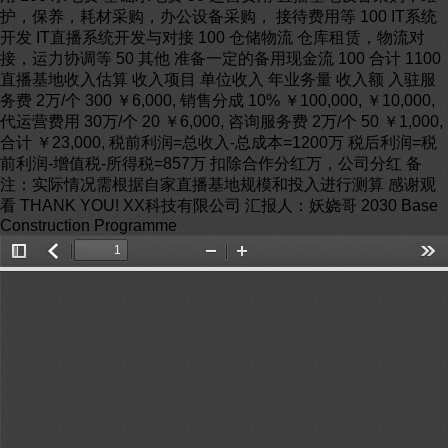
护，保养，耗材采购，办公设备采购， 接待费用等 100 IT系统
开发 IT直播系统开发与对接 100 仓储物流 仓库租赁，物流对
接，运力协调等 50 其他 准备一定的备用现金流 100 合计 1100
直播基地收入估算 收入项目 单位收入 年业务量 收入额 入驻服
务费 2万/个 300 ￥6,000, 销售分成 10% ￥100,000, ￥10,000,
代运营费用 30万/个 20 ￥6,000, 咨询服务费 2万/个 50 ￥1,000,
合计 ￥23,000, 税前利润=总收入-总成本=1200万 税后利润=税
前利润-增值税-所得税=857万 扣除合作分红万，公司分红 备
注：实际情况需根据自家直播基地规模和投入进行测算 感谢观
看 THANK YOU! XX科技有限公司 汇报人：妖娆哥 2030 Base
Construction Programme
Toggle
返
Zoom
Zoom
Too
Sidebar
回
Out
In