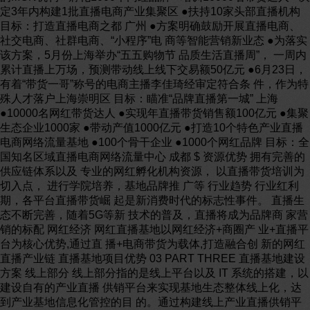
定3年内构建1批直播电商产业集聚区 ●扶持10家头部直播机构
目标：打造直播电商之都 广州 ●方案明确鼓励开展直播电商、
社交电商、社群电商、“小程序”电 商等智能营销新业态 ●为落实
该方案，5月份上海举办“五五购物节 品质生活直播周”， 一周内
累计直播上万场，预测带动线上线下交易额50亿元 ●6月23日，
有着“带货一哥”称号的电商主播李佳琦经审定符合条 件，作为特
殊人才落户上海崇明区 目标：瞄准“品牌直播第一城” 上海
●10000名网红带货达人 ●实现年直播带货销售额100亿元 ●集聚
生态企业1000家 ●带动产值1000亿元 ●打造10个特色产业直播
电商网络流量基地 ●100个骨干企业 ●1000个网红品牌 目标：全
国知名区域直播电商网络流量中心 成都 $ 资源优势 拥有完善的
供应链体系以及 专业的网红孵化机构资源， 以直播带货培训为
切入点， 进行学院培养，基地品牌推 广等 行业趋势 行业红利
期，各平台直播带货崛 起是新消费时代的标志性事件。 直播生
态不断完善，随着5G等新 技术的普及，直播将成为品牌商 家营
销的标配 网红经济 网红直播基地以网红经济+商圈产 业+直播平
台为核心优势,通过直 播+电商带货为载体,打造融合创 新的网红
直播产业链 直播基地项目优势 03 PART THREE 直播基地建设
方案 线上部分 线上部分指的是线上平台以及 IT 系统的搭建，以
建设自有的产业直播 供销平台来实现基地生态整体线上化，达
到产业基地信息化管控的目 的。通过构建线上产业直播供销平