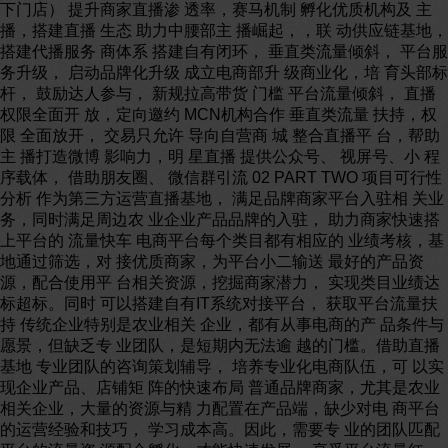
下门店） 提升商家直播渗 透率，赛马机制 孵化优质机构及 主
播，搭建直播 生态 助力中腰部主 播崛起，，联 动供应链基地，
搭建代播服务 商体系 搭建自有闭环， 垂直类流量倾斜， 平台服
务升级， 启动品牌化升级 成立电商部升 级商业化，培 育头部标
杆， 鼓励达人参与， 新规拉高带货 门槛 平台流量倾斜， 直播
权限全面开 放，定向邀约 MCN机构合作 垂直类流量 扶持，权
限 全面放开， 交易只允许 导向自营商 城 整合直播平 台，帮助
主 播打造微博 影响力，明 星直播 提供公众号、 视屏号、小 程
序载体， 借助朋友圈、 微信群引流 02 PART TWO 项目可行性
分析 作为第三方运营直播基地， 满足品牌商家平台入驻相 关业
务，同时满足周边农 业企业产品品牌的入驻， 助力商家快速搭
上平台的 流量快车 电商平台每个类目都有相应的 业绩考核，基
地通过筛选，对 接优质商家，为平台小二输送 最好的产品资
源，配合使用平 台相关资源，挖掘商家潜力， 实现类目业绩达
标超标。同时 可以搭建自有IT系统对接平台， 获取平台流量扶
持 传统企业特别是农业相关 企业，都有从事电商的产 品条件与
愿景，但缺乏专 业团队，是短期内无法逾 越的门槛。借助直播
基地 专业团队的咨询策划辅导， 培养专业化电商队伍，可 以实
现企业产品、店铺矩 阵的快速布局 普通品牌商家，尤其是农业
相关企业，大量的资源与精 力配置在产品端，缺少对电 商平台
的运营经验和技巧， 学习成本高。因此，需要专 业的团队匹配