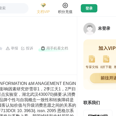
搜索
登录
文档VIP
积分充值
未登录
举报
投诉
用手机看文档
ORMATION &M ANAGEMENT ENGIN
升级消费意愿影晌因素研究舒雪菲1，2李江天1，2严归
点实验室，湖北武汉430070)摘要:从消费
品牌个性与自我概念一致性和转换障碍是
联系我们
顾客认知价值与升级消费意愿之间的关系的
0. 3963/j. issn. 2095 恩格尔系