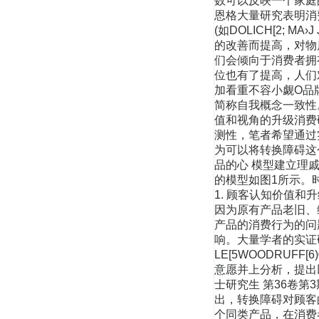
数可以反映一个家庭
恩格大量研究表明消
(如DOLICH[2; 
的改善而提高，对物
们会倾向于消费者拥
位也有了提高，人们
加看重不容小觑O品
简称自我概念一致性
值和视角的升级消费
测性，笔者希望通过
为可以将转换障碍这
品的心 模型建立理
的模型如图1所示。
1. 顾客认知价值
因为原有产品老旧、
产品的消费行为的问
响。大量学者的实证研
LE[5WOODRU
意愿并上分析，提出以
士研究生 第36卷第
出，转换障碍对顾客
个同类产品，在消费