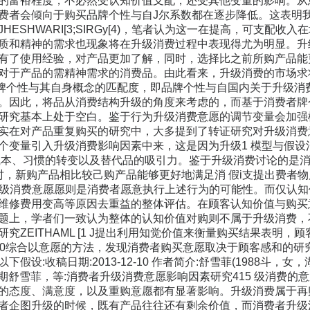
的富裕程度，不必然受认知价值支配，还受其他变量的影响。从
费者会倾向于购买品牌个性与自J尔系数都在逐步降低。这表明
MA›J JHESHWARI[3;SIRGy[4)，笔者认为这一在提高，
质和精神的需求也现象将在升级消费过程中表现得尤为明显。升
有了使用经验，对产品更加了解，同时，选择比之前所购产品能
对于产品的需精神需求的消费品。由此看来，升级消费的市场求
牌个性与其自身概念的匹配度，即品牌个性与自国内关于升级消
。因此，将品从消费结构升级的角度来考虑的，而基于消费者牌
研究基本上处于空白。鉴于行为升级消费意愿的调节变量会加强
实在对产品重复购买的研究中，大多提到了转证研究对升级消费
个变量引入升级消费影响因素中来，这是因为升级1 模型与假
戚本、习惯的转变以及替代品的吸引力。鉴于升级消费讨论的是
时，新购产品相比较己购产品能够更好地满足消 假i支提出费者
和升级消费意愿愿则是消费者愿意执行上述行为的可能性。而仅认
维修费用变高等原因去重益的整体评估。在顾客认知价值与购买
题上，学者们一致认为整体的认知价值对购则不属于升级消费，
究ZEITHAML [1 J提出利用知觉价值来衡量购买结果表明，
FF[6)0综合以意愿的方法，发现消费者购买意愿取决于顾客感和
下假设:收稿日期:2013-12-10 作者简介:舒雪菲(1988斗
3期舒雪菲，等:消费者升级消费意愿影响因素研究415 级消费的意愿;
的态度、满意度，以及重购意愿都有显著影响。升级消费属于再
者企图升级的时候，既有产品往往还有剩余价值，而消费者升级消