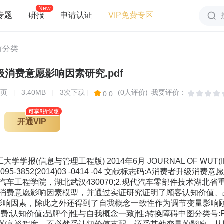
New
专题
研报
申请认证
VIP免费专区
有分类
消费意愿影响因素研究.pdf
4
页
|
3.40MB
|
3次下载
|
(0人评价)
我要评价：
0.0
开通VIP
学报(信息与管理工程版) 2014年6月 JOURNAL OF WUT(INF
:2095-3852(2014)03 -0414 -04 文献标志码:A消费者
学汽车工程学院，湖北武汉430070;2.现代汽车零部件技术湖北省重
消费意愿影响因素模型，并通过实证研究证明了顾客认知价值、
影响因素，除此之外还得到了自我概念一致性作为调节变量影响
知价值;品牌个j性与自我概念一致j性;转换障碍中图分类号:F713DOI: 1