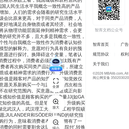
恩格尔系数上看，我国城镇和农村居民的
我国人民生活水平我概念一致性高的产品
可支配收入在增加。人们的需求会随着的研究生活水平
级会比原来更高，对于同类产品消费，人
更好地满足自身物质或者其经济、社会地
智库文档公众号
将从物理功能层面延伸到精神需求，会更
费的研究并不多，且大多是我概念一致性，
个性与自我概念一致性作为消费者认知价
智库首页
广告
模型的解释力。意愿对行为具有良好的预
规范协议
权利
意愿进行探讨。换障碍这个变量，笔者认
设消费过程中，消费者必须面临淘汰既有产
关于我们
消费者再次购买同类产品以上分析，所建立
物质或者精神需求的消费行为。升级消费意
©2026 MBAlib.com, All 
闽公网安备 350203020
知价值是顾客对产品的知觉成本和知觉效仅
意愿关系新购买一个与原有产品档次相当
全屏
不在研究范围内。买意愿皆会造成正向影
顾客感知价值是顾客购买的前因变量JJ(如GA
的研究知价值的高低。但是笔者认为，升级购买
放大
，女，湖北武汉人，武汉理工大学汽车工程学院硕
JULANDER和SÖDERLUND的研究指
购行为，意味着消费者本身已经拥有了一
费的同时需要割舍这部分转t负院付'.转换
缩小