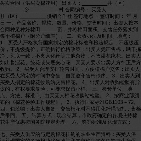
买卖合同（供买卖棉花用） 出卖人：_________县（区）
________ 乡__________ 村 合同编号： 买受人：_________
县（区）_________ 供销合作社 签订地点： 签订时间： 年 月
日 一、产品名称、规格、数量、价格、交售时间： 出卖人按本
合同种足种好棉田______亩，并将棉田面积、交售任务落实到
每个植棉户（附分户细表）。 二、验收办法及时间、地点：
1、买受人严格执行国家制定的棉花标准和检验规定，不压级压
价，不提级提价，正确执行价格政策；出卖人凭证售棉，晒干拣
净，头底一致，不夹入化纤等其他杂物，不售湿花统花。出卖人
如出售湿花、统花或头底夹心花，买受人要求出卖人方纠正后方
收购。 2、买受人合理安排轮售时间，方便植棉户交售；出卖人
在买受人约定的时间中交售，自觉遵守售棉秩序。 3、出卖人到
买受人指定的棉花收购站交售棉花。 4、出卖人对收购检验有异
议的，有权要求复验，可要求保留小样。 三、检验单位、地
点、方法、标准 1、由买受人棉花收购站检验。 2、按商业部颁
布的《棉花检验工作规程》。 3、执行国家标准GB1103－72。
四、包装物：出卖人自备，交售棉花时不得用化纤绳捆扎，售棉
后带回。 五、结算方式：现金结算，市政府确定的各项扶持棉
花生产优惠按国务院规定办理。 六、奖罚标准及兑现方式：
_________________________________________________
七、买受人供应的与定购棉花挂钩的农业生产资料：买受人保
证兑现国家的各项棉花奖售政策和本市确定的各项扶持生产优