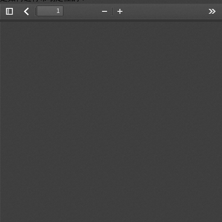
Toggle
返
Zoom
Zoom
Too
Sidebar
回
Out
In