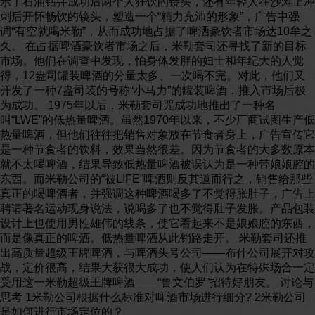
示了石油钻井成功后两个人狂饮的镜头，还有年轻人在沙滩上冲
刺后开怀畅饮的镜头，塑造一个“精力充沛的形象”，广告中强
调“有空就喝米勒”，从而成功地占据了啤洒豪饮者市场达10牟之
久。 在占据啤酒豪饮者市场之后，米勒套司还寻找了新的目标
市场。他们在调查中发现，怕身体发胖的妇士和年纪大的人觉
得，12盎司罐装啤酒的分量太多、一次喝不完。对此，他们又
开发了一种7盎司装的号称“小马力”的罐装啤酒．推入市场后极
为成功。 1975年以后．米勒套司咒成功地推出了一种名
叫“LWE”的低热量啤酒。虽然1970年以来，不少厂商试图生产低
热量啤酒，但他们往往把销售对象放在节食者身上，广告宣传它
是一种节食者的饮料，效果当然很差。因为节食者的大多数原本
就不太喝啤酒，结果导致低热量啤酒被误认为是一种带娘娘腔的
东西。而米勒公司的“被LIFE”啤酒则反其道而行之，销售给那些
真正的喝啤酒者，并强调这种啤酒喝多了不觉得胀肚子，广告上
聘请著名运动现身说法，说喝多了也不觉得肚子发胀。产品包装
设计上也使用男性雄伟的线条，使它看起来不是娘娘腔的东西，
而是像真正的啤酒。低热量啤酒从此销路走开。 米勒套司还推
出高质量超级王牌啤酒，与啤酒头号公司——布什公司展开对攻
战，定价很高，结果大获很大成功，使人们认为在特殊场合一定
受用这一米勒超级王牌啤酒——“鲁文伯罗”招待好朋友。 讨论与
思考 1米勒公司根据什么标准对啤酒市场进行细分? 2米勒公司
是如何进行市场定位的？