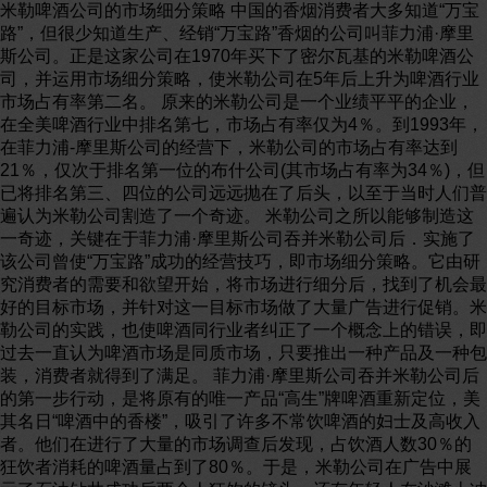
米勒啤酒公司的市场细分策略 中国的香烟消费者大多知道“万宝
路”，但很少知道生产、经销“万宝路”香烟的公司叫菲力浦·摩里
斯公司。正是这家公司在1970年买下了密尔瓦基的米勒啤酒公
司，并运用市场细分策略，使米勒公司在5年后上升为啤酒行业
市场占有率第二名。 原来的米勒公司是一个业绩平平的企业，
在全美啤酒行业中排名第七，市场占有率仅为4％。到1993年，
在菲力浦-摩里斯公司的经营下，米勒公司的市场占有率达到
21％，仅次于排名第一位的布什公司(其市场占有率为34％)，但
已将排名第三、四位的公司远远抛在了后头，以至于当时人们普
遍认为米勒公司割造了一个奇迹。 米勒公司之所以能够制造这
一奇迹，关键在于菲力浦·摩里斯公司吞并米勒公司后．实施了
该公司曾使“万宝路”成功的经营技巧，即市场细分策略。它由研
究消费者的需要和欲望开始，将市场进行细分后，找到了机会最
好的目标市场，并针对这一目标市场做了大量广告进行促销。米
勒公司的实践，也使啤酒同行业者纠正了一个概念上的错误，即
过去一直认为啤酒市场是同质市场，只要推出一种产品及一种包
装，消费者就得到了满足。 菲力浦·摩里斯公司吞并米勒公司后
的第一步行动，是将原有的唯一产品“高生”牌啤酒重新定位，美
其名日“啤酒中的香楼”，吸引了许多不常饮啤酒的妇士及高收入
者。他们在进行了大量的市场调查后发现，占饮酒人数30％的
狂饮者消耗的啤酒量占到了80％。于是，米勒公司在广告中展