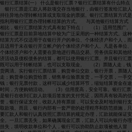
银行汇票结算(一） 什么是银行汇票？银行汇票结算有什么特点 银行汇票是汇款人将款项交存当地银行，由银行签发给汇款人持往异地办理转帐结算或支取现金的票据。银行汇票结算方式是指利用银行汇票办理转帐结算的方式。 与其他银行结算方式相比，银行汇票结算方式具有如下特点： （1）适用范围广。银行汇票是目前异地结算中较为广泛采用的一种结算方式。这种结算方式不仅适用于在银行开户的单位、个体经济户和个人，而且适用于未在银行开立帐户的个体经济户和个人。凡是各单位、个体经济户和个人需要在异地进行商品交易、劳务供应和其他经济活动及债权债务的结算，都可以使用银行汇票。并且银行汇票既可以用于转帐结算，也可以支取现金。 （2）票随人走，钱货两清。实行银行汇票结算，购货单位交款，银行开票，票随人走；购货单位购货给票，销售单位验票发货，一手交票，一手交钱；银行见票付款，这样可以减少结算环节，缩短结算资金在途时间，方便购销活动。 （3）信用度高，安全可靠。银行汇票是银行在收到汇款人款项后签发的支付凭证，因而具有较高的信誉，银行保证支付，收款人持有票据，可以安全及时地到银行支取款项。而且，银行内部有一套严密的处理程序和防范措施，只要汇款人和银行认真按照汇票结算的规定办理，汇款就能保证安全。一旦汇票丢失，如果确属现金汇票，汇款人可以向银行办理挂失，填明收款单位和个人，银行可以协助防止款项被他人冒领。 （4）使用灵活，适应性强。实行银行汇票结算，持票人可以将汇票背书转让给销货单位，也可以通过银行办理分次支取或转让，另外还可以使用信汇、电汇或重新办理汇票转汇款项，因而有利于购货单位在市场上灵活地采购物资。 （5）结算准确，余款自动退回。一般来讲，购货单位很难准确信定具体购货金额，因而出现汇多用少的情况是不可避免的。在有些情况下，多余款项往往长时间得不到清算从而给购货单位带来不便和损失。而使用银行汇票结算则不会出现这种情况，单位持银行汇票购货，凡在汇票的汇款金额之内的，可根据实际采购金额办理支付，多余款项将由银行自动退回。这样可以有效地防止交易尾欠的发生。 银行汇票结算的基本程序见图3- 银行汇票结算的当事人包括哪些 银行汇票结算的当事人包括： （1）出票人。银行汇票结算的出票人是指签发汇票的银行。 （2）收款人。收款人是指从银行提取汇票所汇款项的单位和个人。收款人可以是汇款人本身，也可以是与汇款人有商品交易往来或汇款人要与之办理结算的人。 （3）付款人。付款人是指负责向收款人支付款项的银行。如果出票人和付款人属于同一个银行，如都是中国工商银行的分支机构，则出票人和付款人实际上为同一个人。如果出票人和付款人不属于同一个银行，而是两个不同银行的分支机构，则出票人和付款人为两个人。 银行汇票结算有哪些基本规定 （1）银行汇票的签发和解付。银行汇票的签发和解付，只能由中国人民银行和商业银行参加“全国联行往来”的银行机构办理。跨系统银行签发的转帐银行汇票的解付，应通过同城票据交换将银行汇票和解讫通知提交同城的有关银行审核支付后抵用。省、自治区、直辖市内和跨省、市的经济区域内，按照有关规定办理。在不能签发银行汇票的银行开户的汇款人需要使用银行汇票时，应将款项转交附近能签发银行汇票的银行办理。 （2）银行汇票一律记名。所谓记名是指在汇票中指定某一特定人为收款人，其他任何人都无权领款；但如果指定收款人以背书方式将领款权转让给其指定的收款人，其指定的收款人有领款权。 （3）银行汇票的汇票金额起点为500元。500元以下款项银行不予办理银行汇票结算。 （4）银行汇票的付款期为1个月。这里所说的付款期，是指从签发之日起到办理兑付之日止的时期。这里所说的一个月，是指从签发日开始，不论月大月小，统一到下月对应日期止的一个月。比如签发日为3月5日，则付款期到4月5日止。如果到期日遇例假日可以顺延。逾期的汇票，兑付银行将不予办理。 怎样申请银行汇票 单位内部供应部门或其他业务部门因业务需要使用银行汇票时，应填写银行汇票请领单，具体说明领用银行汇票的部门、经办人、汇款用途、收款单位名称、开户银行、帐号等，由请领人签章，并经单位领导审批同意后，由财务部门具体办理银行汇票手续。银行汇票请领单的基本格式如表３－所示。 表 银行汇票请领单 请领日期 年 月 日 收款人 开户银行 账号 汇款用途 汇款金额 人民币 (大写) ￥ 部门负责人意见 单位领导审批意见 请领人签章 凡是要求使用银行汇票办理结算业务的单位，财务部门均应按规定向签发银行提交“银行汇票委托书”，在“银行汇票委托书”上逐项写明汇款人名称和帐号、收款人名称和帐号、兑付地点、汇款金额、汇款用途(军工产品可免填)等内容，并在“汇款委托书”上加盖汇款人预留银行的印鉴，由银行审查后签发银行汇票。如汇款人未在银行开立存款帐户，则可以交存现金办理汇票。 汇款人办理银行汇票，能确定收款人的，须详细填明单位、个体经济户名称或个人姓名。确定不了的，应填写汇款人指定人员的姓名。 交存现金办理的汇票，需要在汇入银行支取现金的，应在汇票委托书上的“汇款金额”大写栏先填写“现金”字样，后填写汇款金额。这样，银行可签发现金汇票，以便汇款人在兑付银行支取现金。企事业单位办理的汇票，如需要在兑付银行支取现金的，由兑付银行按照现金管理有关规定审查支付现金。 “银行汇票委托书”一式三联，其中第一联是存根，由汇款人留存作为记帐传票；第二联是支款凭证，是签发行办理汇票的传出传票；第三联为收入凭证，由签发行作汇出汇款收入传票。如果申请人用现金办理银行汇票，可以注销第二联。“银行汇票委托书”的样式见表3- 。 中国××银行汇票委托书(存根) 1 收款人 汇款人 账 号 或住址 账 号 或住址 兑付地点 省 市 县 汇款用途 汇款金额 人民币 (大写) 百 十 万 千 百 十 元 角 分 备注 科 目 对方科目 财务主管 复核 经办 怎样签发银行汇票 签发银行受理“银行汇票委托书”，经过验对“银行汇票委托书”内容和印鉴，并在办妥转帐或收妥现金之后，即可向汇款人签发转帐或支取现金的银行汇票。对个体经济户和个人需要支取现金的，在汇票“汇款金额”栏先填写“现金”字样，后填写汇款金额，再加盖印章并用压数机压印汇款金额，将汇票和解讫通知交汇款人。 银行汇票的主要内容包括： (l)收款人姓名或单位； (2)汇款人姓名或单位； (3)签发日期(发票日)； (4)汇款金额、实际结算金额、多余金额； (5)汇款用途； (6)兑付地、兑付行、行号； (7)付款日期。 银行汇票一式四联，第一联为卡片，由签发行结清汇票时作汇出汇款付出传票；第二联为银行汇票，与第三联解讫通知一并由汇款人自带，在兑付行兑付汇票后此联作联行往来帐付出传票；第三联是解讫通知，在兑付行兑何后随报单寄签发行，由签发行作余款收入传票；第四联是多余款通知，在签发行结清后交汇款人。其基本格式见表３－。 表 银行汇票式样（第二联，正面） 中国××银行银行汇票２ 付款期 汇票号码 壹个月 第 号 汇款单位财务部门收到签发银行签发的“银行汇票联”和“解讫通知联”后根据银行盖章退回的“银行汇票委托书”第一联存根联编制银行存款付款凭证。 例：大圣公司需要到 A市采购商品，4月2日向开户银行申请用银行存款办理往 A市的转帐汇票100000元。根据银行退回的“银行汇票委托书”存根联作银行存款付款凭证，其会计分录为： 借：其他货币资金——银行汇票 100O00 贷：银行存款 100000 如果汇款单位用现金办理银行汇票，则财务部门在收到银行签发的银行汇票后根据“银行汇票委托书”第一联存根联编制现金付款凭证，其会计分录为： 借：其他货币现金——银行汇票 贷：现金 对于银行按规定收取的手续费和邮电费，汇款单位应根据银行出具的收费收据，用现金支付的编制现金付款凭证，从其帐户中扣收的编制银行存款付款凭证。其会计分录为： 借：财务费用 贷：现金或银行存款 出纳员在收到银行签发的银行汇票并将其交给请领人，应按规定登记“银行汇票登记簿”，将银行汇票的有关内容，如签发日期，收款单位名称、开户银行、帐号，待票人部门、姓名，汇款用途等等一一进行登记，以备日后查对。“银行汇票登记簿”的基本格式如表３—。 表３— 银行汇票登记簿 签发日期 收款人 持票人 汇款用途 汇款金额 使用日期 实际结算金额 退回多余款 名称 开户银行 账号 部门 姓名 汇款单位怎样使用银行汇票 汇款单位财务部门收到银行签发的银行汇票后，即可将汇票交与请领人，由其持汇票到兑付地点，或与填明的收款人办理结算，或者支取现金，当然也可以按规定用背书的形式将汇票转让给背书人，办理结算业务。 汇款单位持票人到汇人地点办理采购，凭转帐汇票进行结算时，应在“银行汇票联”和“解讫通知联”上填写收款单位及其银行帐号，将此二联一并交给收款单位财务部门，由其直接到其开户银行办理具体的进帐。 汇款单位持票人到汇人地点办理采购，如果银行汇票上“收款人”栏填写的是汇款单位持票人的名字，则持票人可以持票到汇入银行直接办理转帐结算，也可以背书转让给在银行开户的单位，由其持票到银行办理进帐。 汇款单位持票人到汇入地点进行采购，需要进行分次付款的，通常在汇票上“收款人”栏填写持票人的名字，持票人到汇入地点后。持“银行汇票联”和“解讫通知联”连同本人身份证一并送兑付银行，请求兑付银行开立分次支付的“临时存款帐户”，与收款单位办理结算。这种“临时存款账户”只取不存，而且不计算存款利息。 汇款单位持票人到汇入地点办理采购，如果因采购不到所需要的货物准备到其他地方继续采购而需要办理转汇时，持票人可持“银行汇票联”和“解讫通知联”连同本人身份证，到兑付银行请求转汇，并说明转汇指定地点。已注明不得转汇的银行汇票不得转汇。银行经过审查认为可以转汇后即可办理具体的转汇手续。持票人可以根据需要选择合适的转汇方式。如继续采用银行汇票方式转汇的，再次填写“银行汇票委托书”，在委托书上“收款人”和“汇款用途”等栏填写原收款人和原汇款用途等内容后交银行签发新的银行汇票。如果原银行汇票已注明“现金”字样，在转汇时可照填“现金”字样。如果转汇采用汇兑方式，则持票人可按规定填制信(电)汇凭证，办理信(电)汇手续。持票人在办理转汇时，转汇的金额可以与原汇款金额一致，也可以小于原汇款金额，其小于原汇款金额的余额将由兑付银行直接退回汇款单位帐户。 汇款人在利用银行汇票开展业务、办理结算时，一定要注意安全。一是有关人员在用银行汇票办理采购时，一定要先验货后交票，当面办清楚有关交易手续后，再将汇票交给销货方。这样可以减少和避免上当受骗和发生纠纷的机会。因为汇票一旦交与对方，对方就可以凭此或到银行办理转帐结算，或支取现金，或背书转让等。二是要妥善保管银行汇票，防止丢失或被盗。一旦发生丢失或被盗，应及时办理挂失或请有关单位协助防范。 汇款单位在用银行汇票购买货物并办理结算后，应等到签发银行转来的银行汇票第四联，即“多余款收帐通知联”后，根据其“实际结算金额”栏的实际结算金额并和供应部门转来的发票帐单等原始凭证上的实际结算金额核对相符后，编制记帐凭证。 例：大圣公司4月12日收到开户银行转来的银行汇票“多余款收帐通知联”，经和发票核对相符，实际支付货款80000元。据此，财务部门应编制如下记帐凭证： 借：商品采购——××商品 80000 贷：其他货币资金——银行汇票 80000 对于银行汇票实际结算金额小于银行汇票汇款金额的差额，即多余款，汇款单位财务部门应根据签发银行转来的银行汇票第四联“多余款收帐通知联”中列明的“多余金额”数编制银行存款收款凭证，其会计分录为： 借：银行存款 贷：其他货币资金——银行汇票 收款单位怎样受理银行汇票 收款单位出纳员受理银行汇票时，应该认真审查，审查的内容主要包括： （１）收款人或背书人是否确为本单位； （２）银行汇票是否在付款期内，日期、金额等填写是否正确无误； （３）印章是否清晰，压数机压印的金额是否清晰； （４）银行汇票和解讫通知是否齐全、相符； （５）汇款人或背书人的证明或证件无误，背书人证件上的姓名与其背书相符。 审查无误后，在汇款金额以内，根据实际需要的款项办理结算，并将实际结算金额和多余金额准确、清晰填入银行汇票和解讫通知的有关栏内(实际结算金额和多余金额如果填错，应用红线划去全数，在上方重填正确数字并加盖本单位印章，但只限更改一次)。银行汇票的多余金额由签发银行退交汇款人。全额解付的银行汇票，应在“多余金额”栏写上“０”符号。 填写完结算金额和多余金额后，收款人或被背书人将银行汇票和解讫通知同时提交兑付银行，缺少任何一联均无效，银行将不予受理。 在银行开立帐户的收款人或被背书人受理银行汇票后，在汇票背面加盖预留银行印鉴连同解讫通知和二联进帐单送交开户银行办理转帐。 进帐单一式二联。第一联(回单或收帐通知)由收款单位开户银行盖章后退收款单位作收款通知；第二联(收入凭证)由收款单位开户银行作收入传票。其基本格式如表３—。 表３－ 中国××银行进账单（回单或收账通知）第 号 收 款 人 全称 付 款 人 全称 账号 账号 开户银行 开户银行 人民币 (大写) 百 十 万 千 百 十 元 角 分 票据种类 收款人开户行盖章 票据张数 单位主管 会计 复核 记账 将“银行汇票联”、“解讫通知联”和进帐单送其开户银行办理收帐手续后，财务部门根据银行退回的进帐单第一联(收帐通‘知)所列实际结算金额和发票存根联等原始凭证，编制银行存款收款凭证，其会计分录为： 借：银行存款 贷：产品销售收入等 未在银行开立帐户的收款单位持银行汇票向银行办理收款时，必须交验兑付地有关单位足以证实收款人身份的证明，在银行汇票背面盖章或签字，注明证件名称、号码及发证机关，才能办理有关结算手续。 收款单位支取现金的，银行汇票上必须有签发银行按规定填明的“现金”字样才能办理，未填明“现金”字样的，需要支取现金的，按支取现金的有关规定经银行审查同意后办理。 怎样办理银行汇票的背书 背书是指汇票持有人将票据权利转让他人的一种票据行为。其中所谓的票据权利是指票据待有人向票据债务人(主要是指票据的承兑人，有时也指票据的发票人、保证人和背书人)直接请求支付票据中所规定的金额的权利。通过背书转让其权利的人称为背书人，接受经过背书汇票的人就被称为被背书人。由于这种票据权利的转让，一般都是在票据的背面(如果记在正面就容易和承兑、保证等其他票据行为混淆)进行的，所以叫做背书。 按照现行规定，银行汇票如果其收款人为个人的，可以经过背书将汇票转让给在银行开户的单位和个人。如果收款人为单位的，不得背书转让。汇票必须转让给在银行开户的单位和个人，不能转让给没有在银行开户的单位和个人。在背书时，背书人必须在银行汇票第二联背面“背书”栏（见表３－ ）填明其个人身份证件及号码，并签章，同时填明被背书人名称，并填明背书日期，被背书人按规定在汇票有效期内，在被背书人一栏签章并填制一式二联进帐单后到开户行办理结算，其会计核算办法与一般银行汇票收款人相同。 表３－ 银行汇票(背面) 注 意 事 项 1．银行汇票和汇款解讫通知须同时提交兑付行，两者缺一无效。 2．收款人直接进帐的，应在收款人盖章处加盖须留银行印章；收款人为个人的，应交验身份证件。 3．收款人如系个人，可以经背书转让给在银行开户的单位和个人；在背书人栏签章并填明被背书人名称；被背书人签章后持往开户行办理结算。 收款人盖章: 年 月 日 身份证件名称、号码 及发证机关 被背书人 被背书人 背书 日期： 年 月 日 银行汇票在什么情况下可能被银行拒付 银行在收到收款人提交的银行汇票时，经过审查发现有下列情况的，将予以拒付： （1）伪造、变造(凭证、印章、压数机)的银行汇票； （2）非总行统一印制的全国通用的银行汇票； （3）超过付款期的银行汇票； （4）缺汇票联或解讫通知联的银行汇票； （5）汇票背书不完整、不连续的； （8）涂改、更改汇票签发日期、收款人、汇款大写金额； （7）已经银行挂失、止付的现金银行汇票； （8）汇票残损、污染严重无法辩认的。 对拒付的汇票银行将退还给持票人。对伪造、变造以及涂改的汇票，银行除了拒付以外，还将报告有关部门进行查处。 怎样办理银行汇票的退款 汇款单位因汇票超过了付款期限或其他原因没有使用汇票款项时，可以分别情况向签发银行申请退款： （1）在银行开立帐户的汇款单位要求签发银行退款时，应当备函向签发银行说明原因，并将未用的“银行汇票联”和“解讫通知联”交回汇票签发银行办理退款。银行将“银行汇票联”和解讫通知联”和银行留存的银行汇票“卡片联”核对无误后办理退款手续，将汇款金额划入汇款单位帐户。’ （2）未在银行开立帐户的汇款单位要求签发银行退款时，应将未用的“银行汇票联”和“解讫通知联”交回汇票签发银行，同时向银行交验申请退款单位的有关证件，经银行审核后办理退款。 （3）汇款单位因“银行汇票联”和“解讫通知联”缺少其中一联而不能在兑付银行办理兑付，而向签发银行申请退款时，应将剩余的一联退给汇票签发银行并备函说明短缺其中一联的原因，经签发银行审查同意后办理退款手续。 汇款单位办理退款手续，应等到银行转回的银行汇票第四联“多余款收帐通知联”后，财务部门才能根据“多余金额”(此多余金额等于原汇款金额)，编制银行存款收款凭证。 例：大圣公司因故向银行办理退票手续后，4月14日收到银行汇票“多余款收帐通知联”，列明“多余金额”为100000元。财务部门据此编制银行存款收款凭证，其会计分录为： 借：银行存款 100000 贷：其他货币资金——银行汇票 100000 银行汇票遗失后应采取怎样的处理措施 持票人不慎遗失了银行汇票，可以根据不同情况，采取相应补救措施： (l)如果遗失了注明“现金”字样的银行汇票，失票人应当立即向签发银行或兑付银行请求挂失止付。申请挂失止付应提交汇票挂失申请书(可以用汇票委托书代替)，并在凭证备注栏内写明“汇票挂失”字样。如果在银行受理挂失以前，包括对方银行收到挂失通知以前，汇票金额已彼人冒领的，银行不再承担付款责任。持票人一旦发现汇票遗失，应尽快申请挂失，同时，依据《票据法》第15条第3款规定：“失票人应当在通知挂失止付后3日内，也可以在票据丧失后，依法向人民法院申请公示催告，或者向人民法院提起诉讼”，以免遭到不必要的利益损失。 (2)如果遗失了注明收款单位、个体经济户名称的汇票，失票人应当立即通知收款单位、个体经济户、收款人、兑付银行、签发银行，请求这些单位或个人协助防范。因为这类汇票遗失后；银行不办理挂失止付。 (3)如果遗失了填明汇款人指定收款人员姓名的汇票，不能到银行申请挂失止付。因为这种汇票可以背书转让，无法确定被背书人，银行无法挂失，兑付行和签发行都不予协助防范。因此，这种银行汇票的持票人一定要认真保管好汇票，切忽遗失。银行汇票遗失后，在付款期满后一个月确实没有发生什么问题的，可以由汇款人写出书面证明，说明情况，到签发银行办理退款。 什么是商业汇票？商业汇票结算有什么特点 商业汇票是指由收款人或存款人(或承兑申请人)签发，由承兑人承兑，并于到期日向收款人或被背书人支付款项的一种票据。所谓承兑，是指汇票的付款人愿意负担起票面金额的支付义务的行为，通俗地讲，就是它承认到期将无条件地支付汇票金额的行为。商业汇票按其承兑人的不同，可以分为商业承兑汇票和银行承兑汇票两种。商业承兑汇票是指由收款人签发，经付款人承兑，或者由付款人签发并承兑的汇票；银行承兑汇票是指由收款人或承兑申请人签发，并由承兑申请人向开户银行申请，经银行审查同意承兑的汇票。 商业汇票结算是指利用商业汇票来办理款项结算的一种银行结算方式。与其他银行结算方式相比，商业汇票结算具有如下特点： 第一，与银行汇票等相比，商业汇票的适用范围相对较窄，各企业、事业单位之间只有根据购销合同进行合法的商品交易，才能签发商业汇票。除商品交易以外，其他方面的结算，如劳务报酬、债务清偿、资金借贷等不可采用商业汇票结算方式。 第二，与银行汇票等结算方式相比，商业汇票的使用对象也相对较少。商业汇票的使用对象是在银行开立帐户的法人。使用商业汇票的收款人、付款人以及背书人、被背书人等必须同时具备两个条件：一是在银行开立帐户，二是具有法人资格。个体工商户、农村承包户、个人、法人的附属单位等不具有法人资格的单位或个人以及虽具有法人资格但没有在银行开立帐户的单位都不能使用商业汇票。 第三，商业汇票可以由付人签发，也可以由收款人签发，但都必须经过承兑。只有经过承兑的商业汇票才具有法律效力，承兑人负有到期无条件付款的责任。商业汇票到期，因承兑人无款支付或其他合法原因，债务人不能获得付款时，可以按照汇票背书转让的顺序，向前手行使追索权，依法追索票面金额；该汇票上的所有关系人都应负连带责任。商业汇票的承兑期限由交易双方商定，一般为3个月至6个月，最长不得超过9个月，属于分期付款的应一次签发若干张不同期限的商业汇票。 第四，未到期的商业汇票可以到银行办理贴现，从而使结算和银行资金融通相结合，有利于企业及时地补充流动资金，维持生产经营的正常进行。 第五，商业汇票在同城、异地都可以使用，而且没有结算起点的限制。 第六，商业汇票一律记名并允许背书转让。商业汇票到期后，一律通过银行办理转帐结算，银行不支付现金。商业汇票的提示付款期限自汇票到期日起10日内。 怎样签发与兑付银行承兑汇票 银行承兑汇票的签发与兑付，大体包括如下步骤： (１)签订交易合同。交易双方经过协商，签定商品交易合同，并在合同中注明采用银行承兑汇票进行结算。作为销贷方，如果对方的商业信用不佳，或者对对方的信用状况不甚了解或信心不