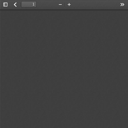
Toggle
返
Zoom
Zoom
Too
Sidebar
回
Out
In