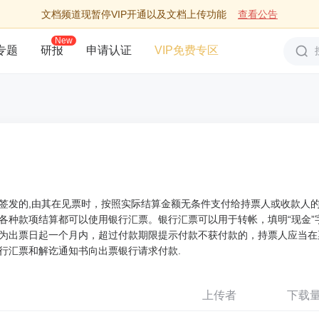
文档频道现暂停VIP开通以及文档上传功能
查看公告
New
专题
研报
申请认证
VIP免费专区
签发的,由其在见票时，按照实际结算金额无条件支付给持票人或收款人
各种款项结算都可以使用银行汇票。银行汇票可以用于转帐，填明“现金”
为出票日起一个月内，超过付款期限提示付款不获付款的，持票人应当在
行汇票和解讫通知书向出票银行请求付款.
上传者
下载