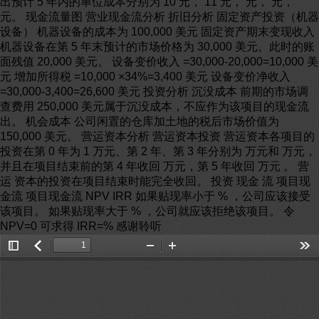
出预计 5 年内的单位成本分别为 10 元， 11 元， 元， 元，
元。 现金流量图 营业现金流分析 折旧分析 固定资产投资（机器
设备） 机器设备的成本为 100,000 美元 固定资产期末变现收入
机器设备在第 5 年末预计的市场价格为 30,000 美元。此时的账
面残值 20,000 美元。 设备变价收入 =30,000-20,000=10,000 美
元 增加所得税 =10,000 ×34%=3,400 美元 设备变价净收入
=30,000-3,400=26,600 美元 投资分析 沉没成本 前期的市场调
查费用 250,000 美元属于沉没成本，不应作为该项目的现金流
出。 机会成本 公司闲置的仓库加土地的税后市场价值为
150,000 美元。 营运资本分析 营运资本投资 营运资本各项目的
投资在第 0 年为 1 万元、第 2 年、第 3 年分别为 万元和 万元，
并且在项目结束前的第 4 年收回 万元，第 5 年收回 万元 。 营
运 资本的投资在项目结束时能完全收回。 投资 现金 流 项目现
金流 项目现金流 NPV IRR 如果贴现率小于 % ，公司应该接受
该项目。 如果贴现率大于 % ，公司就应该拒绝该项目。 令
NPV=0 可求得 IRR=% 感谢聆听
Toggle
返
Zoom
Zoom
Too
Sidebar
回
Out
In