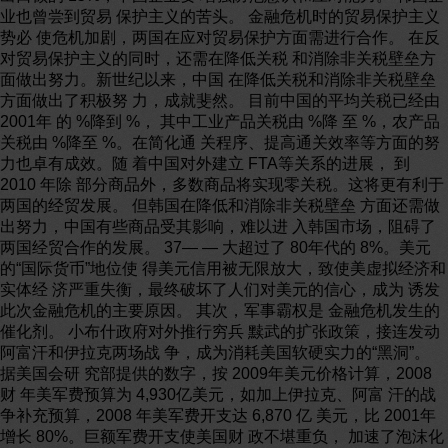
业也曾尝到贸易 保护主义的苦头。 金融危机时的贸易保护主义
势必 使危机加剧，两国在应对贸易保护方面需进行合作。 在反
对贸易保护主义的同时，还需在降低关税 和消除非关税壁垒方
面做出努力。新世纪以来，中国 在降低关税和消除非关税壁垒
方面做出了积极努 力，成就斐然。 目前中国的平均关税已经由
2001年 的 %降到 %， 其中工业产品关税由 %降 至 %，农产品
关税由 %降至 %。在简化通 关程序、提高通关效率等方面的努
力也卓有成效。随 着中国对外建立 FTA等关系的进展， 到
2010 年除 部分商品外，多数商品将实现零关税。这将更有利于
两国的经贸发展。 但韩国在降低和消除非关税壁垒 方面还需做
出努力，中国有些商品受其影响，难以进 入韩国市场，阻碍了
两国经贸合作的发展。 37— — 大超过了 80年代的 8%。美元
的“国际货币”地位使 得美元信用被无限放大，致使美虚拟经济和
实体经 济严重失衡，最终破坏了人们对美元的信心，成为 诱发
此次金融危机的主要原因。 其次，军事霸权是 金融危机发生的
催化剂。 小布什政府对外推行穷兵 黩武的扩张政策，接连发动
阿富汗和伊拉克两场战 争，成为消耗美国软硬实力的“黑洞”。
据美国会研 究部提供的数字，按 2009年美元价格计算，2008
财 年美军费预算为 4,930亿美元，如加上伊拉克、阿富 汗的战
争补充预算，2008 年美军费开支达 6,870 亿 美元，比 2001年
增长 80%。巨额军费开支使美国财 政不堪重负， 加速了泡沫化