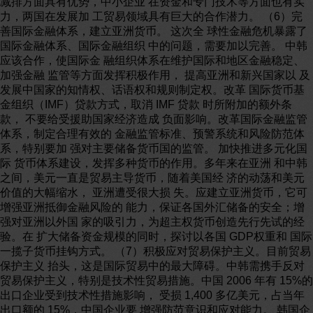
减排方面具有优势，中小企业 在资金和专门技术等方面也有实
力，两国在发展加 工贸易领域具有巨大的合作潜力。 （6）完
善国际金融体系，建立亚洲货币。 这次全 球性金融危机暴露了
国际金融体系、国际金融组织 中的问题，需要加以完善。 中韩
应该合作，使国际金 融组织体系在维护国际和地区金融稳定、
加强金融 监管等方面发挥积极作用， 提高亚洲和新兴国家以 及
发展中国家的知情权、话语权和规则制定权。改革 国际货币基
金组织（IMF）贷款方式，取消 IMF 贷款 时所附加的额外条
款， 不要给受援助国家经济造成 负面影响。改革国际金融监管
体系，制定合理有效的 金融监管标准、预警系统和风险防范体
系，特别要加 强对主要储备货币国的监管。 加快推进多元化国
际 货币体系建设，发挥多种货币的作用。多年来在亚洲 和中韩
之间，美元一直是贸易主导货币，随着美国经 济的动荡和美元
价值的大幅缩水， 亚洲遭受很大损 失。应建立亚洲货币，它可
增强亚洲抵御金融风险的 能力，保证各国外汇储备的安全；增
强对亚洲以外国 家的吸引力，为超主权货币创造先行先试的经
验。在 扩大储备资金规模的同时，探讨以各国 GDP权重和 国际
一揽子货币挂钩方式。 （7）积极应对贸易保护主义。目前贸易
保护主义 抬头，这是国际贸易中的最大障碍。中韩需携手反对
贸易保护主义，特别是技术性贸易措施。中国 2006 年有 15%的
出口企业受到技术性措施影响， 受损 1,400 多亿美元，占当年
出口额的 15%，中国企业要 增强防范意识和应对能力。 韩国企