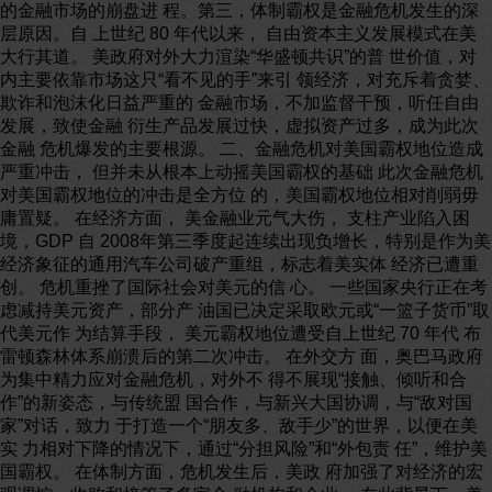
的金融市场的崩盘进 程。第三，体制霸权是金融危机发生的深
层原因。自 上世纪 80 年代以来， 自由资本主义发展模式在美
大行其道。 美政府对外大力渲染“华盛顿共识”的普 世价值，对
内主要依靠市场这只“看不见的手”来引 领经济，对充斥着贪婪、
欺诈和泡沫化日益严重的 金融市场，不加监督干预，听任自由
发展，致使金融 衍生产品发展过快，虚拟资产过多，成为此次
金融 危机爆发的主要根源。 二、金融危机对美国霸权地位造成
严重冲击， 但并未从根本上动摇美国霸权的基础 此次金融危机
对美国霸权地位的冲击是全方位 的，美国霸权地位相对削弱毋
庸置疑。 在经济方面， 美金融业元气大伤， 支柱产业陷入困
境，GDP 自 2008年第三季度起连续出现负增长，特别是作为美
经济象征的通用汽车公司破产重组，标志着美实体 经济已遭重
创。 危机重挫了国际社会对美元的信 心。 一些国家央行正在考
虑减持美元资产，部分产 油国已决定采取欧元或“一篮子货币”取
代美元作 为结算手段， 美元霸权地位遭受自上世纪 70 年代 布
雷顿森林体系崩溃后的第二次冲击。 在外交方 面，奥巴马政府
为集中精力应对金融危机，对外不 得不展现“接触、倾听和合
作”的新姿态，与传统盟 国合作，与新兴大国协调，与“敌对国
家”对话，致力 于打造一个“朋友多、敌手少”的世界，以便在美
实 力相对下降的情况下，通过“分担风险”和“外包责 任”，维护美
国霸权。 在体制方面，危机发生后，美政 府加强了对经济的宏