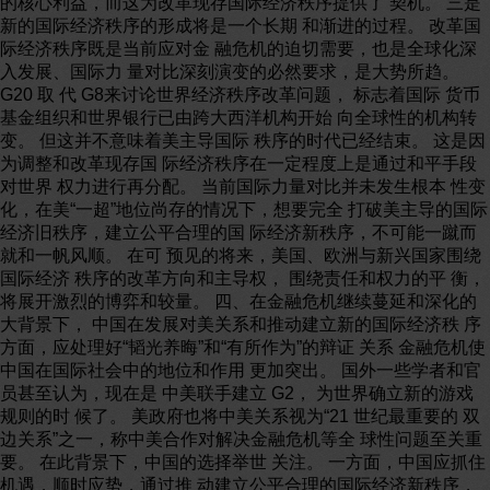
的核心利益，而这为改革现存国际经济秩序提供了 契机。 三是
新的国际经济秩序的形成将是一个长期 和渐进的过程。 改革国
际经济秩序既是当前应对金 融危机的迫切需要，也是全球化深
入发展、国际力 量对比深刻演变的必然要求，是大势所趋。
G20 取 代 G8来讨论世界经济秩序改革问题， 标志着国际 货币
基金组织和世界银行已由跨大西洋机构开始 向全球性的机构转
变。 但这并不意味着美主导国际 秩序的时代已经结束。 这是因
为调整和改革现存国 际经济秩序在一定程度上是通过和平手段
对世界 权力进行再分配。 当前国际力量对比并未发生根本 性变
化，在美“一超”地位尚存的情况下，想要完全 打破美主导的国际
经济旧秩序，建立公平合理的国 际经济新秩序，不可能一蹴而
就和一帆风顺。 在可 预见的将来，美国、欧洲与新兴国家围绕
国际经济 秩序的改革方向和主导权， 围绕责任和权力的平 衡，
将展开激烈的博弈和较量。 四、在金融危机继续蔓延和深化的
大背景下， 中国在发展对美关系和推动建立新的国际经济秩 序
方面，应处理好“韬光养晦”和“有所作为”的辩证 关系 金融危机使
中国在国际社会中的地位和作用 更加突出。 国外一些学者和官
员甚至认为，现在是 中美联手建立 G2， 为世界确立新的游戏
规则的时 候了。 美政府也将中美关系视为“21 世纪最重要的 双
边关系”之一，称中美合作对解决金融危机等全 球性问题至关重
要。 在此背景下，中国的选择举世 关注。 一方面，中国应抓住
机遇，顺时应势，通过推 动建立公平合理的国际经济新秩序，