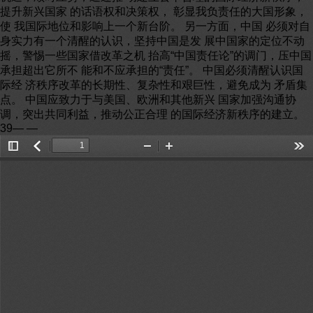
提升新兴国家 的话语权和决策权， 彰显我负责任的大国形象，
使 我国际地位和影响上一个新台阶。 另一方面，中国 必须对自
身实力有一个清醒的认识，坚持中国是发 展中国家的定位不动
摇，警惕一些国家借改革之机 抬高“中国责任论”的调门，压中国
承担超出它所不 能和不应承担的“责任”。 中国必须清醒认识国
际经 济秩序改革的长期性、复杂性和艰巨性，避免成为 矛盾集
点。 中国应致力于与美国、欧洲和其他新兴 国家加强沟通协
调，突出共同利益，推动公正合理 的国际经济新秩序的建立。
39— —
Toggle
返
Zoom
Zoom
Too
Sidebar
回
Out
In