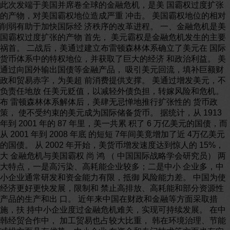
此次发端于美国并席卷全球的金融危机，是美 国霸权过度扩张
的产物，对美国霸权地位造成严重 冲击。 美国霸权地位的相对
削弱有助于加快国际经 济秩序的改革进程。 一、金融危机是美
国霸权过度扩张的产物 首先， 美元霸权是金融危机发生的主要
祸首。 二战后，美通过建立布雷顿森林体系确立了美元在 国际
货币体系中的特权地位，并获取了巨大的经济 和政治利益。 美
通过向国外输出国债等金融产品， 吸引美元回流，填补巨额财
政和贸易赤字，为美超 前消费提供支撑。 美通过增发美元，不
负责任地放 任美元贬值，以减轻外债负担，转嫁风险和危机。
布 雷顿森林体系解体后，美肆无忌惮地推行扩张性的 货币政
策， 使不受约束的美元成为国际储备货币。 据统计，从 1913
年到 2001 年的 87 年里，美一共累 积了 6 万亿美元的国债，而
从 2001 年到 2008 年底 的短短 7年间美竟增加了近 4万亿美元
的国债。 从 2002 年开始，美货币增发速度达到惊人的 15%，
大 金融危机与美国霸权 尚 鸿 （ 中国国际战略学会研究员） 两
大特点，一是高污染、高耗能企业较多；二是中小 企业多，中
小企业通常研发和资金能力有限，抵御 风险能力差。 中国为使
经济更好更快发展，限制和 禁止高排放、高耗能和部分资源性
产品的生产和出 口。 近年来中国在财政和金融等方面采取措
施，扶 持中小企业度过金融危机难关，实现可持续发展。 在中
韩经贸合作中， 加工贸易也占较大比重， 韩在环境治理、节能