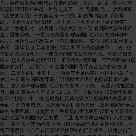
为，美统治世界的时代正在走向终结，国家、企 业、国际机构
和恐怖组织群雄并起，世界进入了一 个“无极时代”。 曾因撰写
《历史的终结》一文而名噪 一时的弗朗西斯·福山则明确提
出，“多极体系已经 出现，这正是主宰今天这个世界的现实”。
此次金融危机对二战后建立的以美国为主导 的国际经济秩序产
生了重要影响。 一是危机暴露出 现存国际经济秩序的种种弊
端，国际社会要求改革 的呼声日渐高涨。 联合国秘书长潘基文
表示，国际 社会应考虑进行“深入和系统的金融改革”。 法、德
等欧洲国家领导人呼吁建立新的布雷顿森林体系。 中国提出的
建立“超主权储备货币”倡议，不仅得到 俄罗斯、巴西等新兴市场
国家的支持，还得到了联 合国和国际货币基金组织的积极响
应。 二是在危机 冲击下，一向霸气十足的美国不得不同意扩大
发展 中国家在国际货币基金组织和世界银行的投票权 和代表
权， 这为改革现存国际经济秩序提供了可 能。 美国家情报总监
丹尼斯·布莱尔在今年 2 月 12 日向美国会提交的《2009年度威
胁评估报告》中，将 金融危机及其地缘政治影响列为美国家安
全面临 的首要威胁。 应对金融危机成为奥巴马政府国家安 全战
略的首要目标。 这是因为金融危机能否化解不 仅事关美霸权地
位的稳固和美国的长远发展，而且 也事关奥巴马的个人政治前
途。 美为联手其他经济 体合力遏阻金融危机的蔓延和深化，不
得不适度让 出自己在国际经济秩序中的部分权力，以维护自己