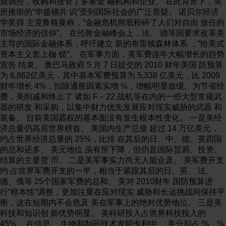
观调控，收购和接管了多家金 融机构和企业。 在此背景下，美
所推崇的“华盛顿共 识”受到国际社会的广泛质疑。 诺贝尔经济
学奖得 主克鲁格曼称，“金融危机彻底粉碎了人们对自由 放任的
市场经济的信仰”。 在伦敦金融峰会上，法、 德等国要求改革美
主导的国际金融体系，呼吁建立 新的布雷顿森林体系 ，“给美式
资本主义套上枷 锁”。 在军事方面，美军费连年大幅增长的趋势
宣告 结束。 奥巴马政府 5 月 7 日提交的 2010 财年美国 防预算
为 6,862亿美元，其中基本军费预算为 5,338 亿美元，比 2009
财年增长 4%，扣除通胀因素实增 %，增幅明显放缓。为节省经
费，美削减和终止了 诸如 F－22 战机等在内的一些大型常规武
器的研发 和采购，以集中财力优先发展应对现实威胁的武器 和
装备。 目前美国霸权的基本面没有发生根本性变化。 一是美经
济总量仍高居世界榜首。 美国内生产总值 超过 14 万亿美元，
约占世界经济总量的 25%，比排 在其后的日、中、德、英四国
的总和还多。 美元地位 虽有所下降，但仍是国际贸易、投资、
结算的主要货 币。 二是美军事实力尚无人能企及。 美军费开支
约 占世界军费开支的一半，相当于紧跟其后的日、英、 法、
德、俄等 25个国家军费的总和。 美对 2010财年 国防预算进
行“根本性”调整，更加注重在应对现实 威胁和长远挑战间保持平
衡，这在短期内不会危及 美在军事上的绝对优势地位。 三是美
科技和知识创 新优势明显。 美科研投入占世界科技投入的
45%， 在信息、 生物和制药技术发明专利中， 美分别占 %、%