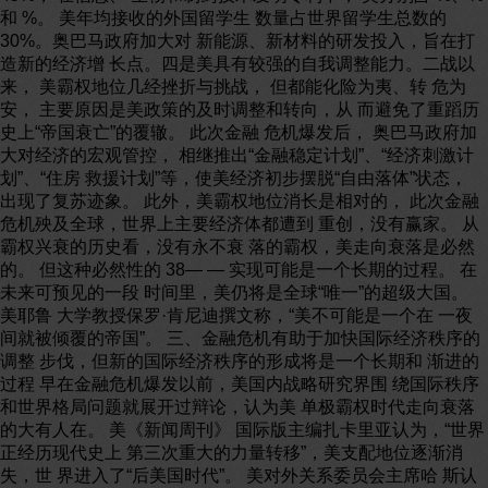
和 %。 美年均接收的外国留学生 数量占世界留学生总数的
30%。奥巴马政府加大对 新能源、新材料的研发投入，旨在打
造新的经济增 长点。四是美具有较强的自我调整能力。二战以
来， 美霸权地位几经挫折与挑战， 但都能化险为夷、转 危为
安， 主要原因是美政策的及时调整和转向，从 而避免了重蹈历
史上“帝国衰亡”的覆辙。 此次金融 危机爆发后， 奥巴马政府加
大对经济的宏观管控， 相继推出“金融稳定计划”、“经济刺激计
划”、“住房 救援计划”等，使美经济初步摆脱“自由落体”状态，
出现了复苏迹象。 此外，美霸权地位消长是相对的， 此次金融
危机殃及全球，世界上主要经济体都遭到 重创，没有赢家。 从
霸权兴衰的历史看，没有永不衰 落的霸权，美走向衰落是必然
的。 但这种必然性的 38— — 实现可能是一个长期的过程。 在
未来可预见的一段 时间里，美仍将是全球“唯一”的超级大国。
美耶鲁 大学教授保罗·肯尼迪撰文称，“美不可能是一个在 一夜
间就被倾覆的帝国”。 三、金融危机有助于加快国际经济秩序的
调整 步伐，但新的国际经济秩序的形成将是一个长期和 渐进的
过程 早在金融危机爆发以前，美国内战略研究界围 绕国际秩序
和世界格局问题就展开过辩论，认为美 单极霸权时代走向衰落
的大有人在。 美《新闻周刊》 国际版主编扎卡里亚认为，“世界
正经历现代史上 第三次重大的力量转移”，美支配地位逐渐消
失，世 界进入了“后美国时代”。 美对外关系委员会主席哈 斯认