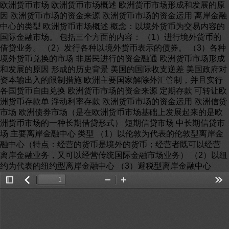
欧洲货币市场 欧洲货币市场概述 欧洲货币市场形成和发展的原
因 欧洲货币市场的资金来源 欧洲货币市场的资金运用 离岸金融
中心的类型 欧洲货币市场概述 概念：以境外货币为交易内容的
国际金融市场。 包括三个方面的内容： （1）进行境外货币的
借贷业务。 （2）发行各种以境外货币表示的债券。 （3）各种
境外货币兑换的市场 非居民进行的资金融通 欧洲货币市场形成
和发展的原因 形成的历史背景 美国的国际收支逆差 美国政府对
资本输出入的限制措施 欧洲主要国家解除外汇管制，并且实行
各国货币自由兑换 欧洲货币市场的资金来源 定期存款 可转让欧
洲货币存款单 浮动利率存款 欧洲货币市场的资金运用 欧洲信贷
市场 欧洲债券市场（是在欧洲货币市场基础上发展起来的是欧
洲货币市场的一种长期借贷形式） 短期信贷市场 中长期信贷市
场 主要离岸金融中心 类型 （1）以伦敦为代表的伦敦型离岸金
融中心（特点：经营的货币是境外的货币；经营者既可以经营
离岸金融业务，又可以经营传统国际金融市场业务） （2）以纽
约为代表的纽约型离岸金融中心 （3）避税型离岸金融中心
Toggle
返
Zoom
Zoom
Too
Sidebar
回
Out
In