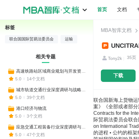
首页
文档
标签
MBA智库文档
联合国国际贸易法委员会
运输
UNCIT
相关专题
35
Tony2k
|
高速铁路站区域商业规划与开发资料合集
下载
5.0
14个文档
城市轨道交通行业深度调研与战略咨询报告
5.0
39个文档
联合国新海上货物运
案》《全部或者部分海上国际货物
港口经济与物流
Contracts for the I
5.0
3个文档
际贸易法委员会联合国国际贸易法委
on Internatio
应急交通工程装备行业深度调研与战略咨询报告
的进程 • 公约的框
5.0
47个文档