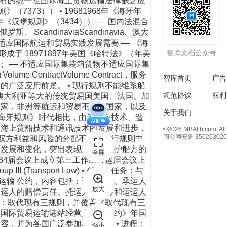
应有的统一性国际海上货物运输法律缺乏应
（7373）） • 19681968年《海牙年
年《汉堡规则》（3434）） –– 国内法混合
、 ScandinaviaScandinavia、澳大
应国际航运和贸易实践发展需要 –– 《海
智库文档公众号
 18971897年美国《哈特法》（年美
、陈旧； –– 不适应国际集装箱货物不适应国际集
ontractVolume Contract，服务
智库首页
广告
广泛应用前景。 • 现行规则不能维系船
规范协议
权利
、澳大利亚等大的传统贸易国美国、法国、加
欧家，非洲等航运和贸易不发达国家，以及
关于我们
《海牙规则》时代相比，由于航海技术、造
服海上货船技术和通讯技术的发展和进步，
©2026 MBAlib.com, All 
闽公网安备 350203020
货双方利益和风险的分配不适应现行规则中
种发展和变化，突出表现为过于袒护船方的
全屏
第第3434届会议上成立第三工作组（运届会议上
p III (Transport Law) • 任务：任务：与
运输 公约，内容包括：适用范围、承运人
放大
承运人的赔偿责任、托运人的义务和运运人
标：取代现有三规则，并覆盖《取代现有三
91年国际贸易运输港站经营人责任公约》年国
，并为各国广泛参加和实施。 • 进程：
缩小