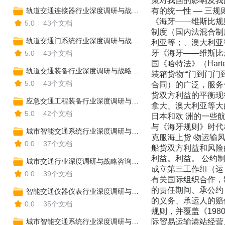
策对我国的影响及我
轨道交通连接器行业深度调研与战略咨询报告
有的统一性 –– 三规
《海牙——维斯比规则》
5.0
43个文档
制度（国内法混合制度（hy
轨道交通门系统行业深度调研与战略咨询报告
利亚等；、澳大利亚
牙《海牙——维斯比
5.0
43个文档
国《哈特法》（Hart
轨道交通装备行业深度调研与战略咨询报告
装箱货物““门到门门到门
5.0
43个文档
合同）的广泛，服务
货双方利益的平衡现
应急交通工程装备行业深度调研与战略咨询报告
拿大、澳大利亚等大
5.0
42个文档
日本和欧 洲的一些
与《海牙规则》时代
城市智能交通系统行业深度调研与战略咨询报告
克服海上货 物运输
0.0
37个文档
船货双方利益和风险
利益。利益。 公约制定
城市交通行业深度调研与战略咨询报告
成立第三工作组（运 输法）：输
0.0
39个文档
有关国际组织合作，
的责任期间、承公约
智能交通仪器仪表行业深度调研与战略咨询报告
的义务、承运人的赔
0.0
35个文档
规则，并覆盖《198
城市智能交通系统行业深度调研与战略咨询报告
际贸易运输港站经营