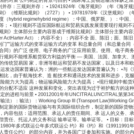
国的对策 公约制定的背景与目的 • 国际海上货物运输法律缺乏
则并存：三规则并存： • 19241924年《海牙规则》（年《海牙规则》
（维斯比规则》（2727）） • 19781978年《汉堡规则》（
brid regimehybrid regime）：中国、俄罗斯、）：中国、俄罗斯
等； • 现行规则不适应国际航运和贸易实践发展需要现行规则不适
规则》主体部分主要内容形成于维斯比规则》主体部分主要内容形成于
er ActHarter Act）：内容不全）：内容不全 面、陈旧；面
””运输方式的变革运输方式的变革 和总量合同（和总量合同（Volume C
合同）的广泛 使用、电子商务的广泛应用前景。使用、电子商务的
行规则不能维系船货双方利益的平衡 –– 美国、法国、加拿大
的传统贸易国 家，非洲等航运和贸易不发达国家，以及日本和
航运发达国家普遍认为：洲的一些航运发达国家普遍认为： •与
相比，由于航海技术、造 船技术和通讯技术的发展和进步，克
风险能力大为提高；物运输风险能力大为提高； •现行规则中船
的分配不适应 这种发展和变化，突出表现为过于袒护船方的这
的进程与前景 • 20012001年年UNCITRALUNCITRAL
法）：Working Group III (Transport Law)Working Grou
制定新的国际货物运输与有关国际组织合作，制定新的国际货物
，内容包括：适用范围、承运人的责任期间、承 运人的义务、
偿责任、托运人的义务和运 输单证等。输单证等。 • 目标：目
01980年多式联运公年多式联运公 约》和《约》和《199119
人责任公约》 的部分内容，并为各国广泛参加和实施。的部分内容