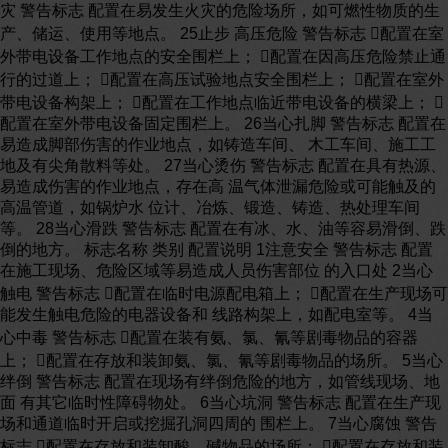
灾 警告标志 配置在易发生火灾的危险场所，如可燃性物质的生
产、储运、使用等地点。 25止步 高压危险 警告标志 配置在室
外带电设备工作地点的安全围栏上； 配置在因高压危险禁止通
行的过道上； 配置在高压试验地点安全围栏上； 配置在室外
带电设备构架上； 配置在工作地点临近带电设备的横梁上； 
配置在室外带电设备固定围栏上。 26当心扎脚 警告标志 配置在
易造成脚部伤害的作业地点，如铸造车间、 木工车间、施工工
地及有尖角散料等处。 27当心烫伤 警告标志 配置在具有热源、
易造成伤害的作业地点，存在高 温气体泄漏危险或可能触及的
高温管道，如锅炉水 位计、冶炼、锻造、铸造、热处理车间
等。 28当心滑跌 警告标志 配置在有冰、水、油等容易滑倒、跌
倒的地方。 标志名称 类别 配置说明 1注意安全 警告标志 配置
在施工现场、危险区域等易造成人员伤害部位 的入口处 2当心
触电 警告标志 配置在临时电源配电箱上； 配置在生产现场可
能发生触电危险的电器设备和 线路构架上，如配电室等。 4当
心中毒 警告标志 配置在装有氨、氯、氰等剧毒物品的容器
上； 配置在存放和装卸氨、氯、氰等剧毒物品的场所。 5当心
绊倒 警告标志 配置在现场有绊倒危险的地方，如管线现场、地
面 有其它临时性障碍物处。 6当心坑洞 警告标志 配置在生产现
场和通道临时开启或挖掘孔洞四周的 围栏上。 7当心腐蚀 警告
标志 配置在存放和装卸酸、碱物品的场所； 配置在存放和装