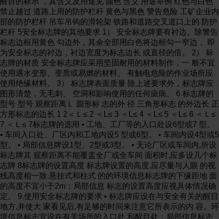
醒目的标示 ，其含义及用途见 颜色 含义 用途举例 红色与白色
禁止越过 道路上用的防护栏杆 黄色与黑色 警告危险 工矿企业内
部的防护栏杆 吊车吊钩的滑轮架 铁路和道路交叉道口上的 防护
栏杆 5安全标志牌的其他要求 1） 安全标志牌要有衬边。除警告
标志边框用黄色 勾边外，其余全部用白色将边框勾一窄边， 即
为安全标志的衬边，衬边宽度为标志边长 或直径的倍。 2） 标
志牌的材质 安全标志牌应采用坚固耐用的材料制作，一 般不宜
使用遇水变形、变质或易燃的材料。 有触电危险的作业场所应
使用绝缘材料。 3） 标志牌表面质量 除上述要求外，标志牌应
图形清楚，无毛刺、 空洞和影响使用的任何疵病。 6 标志牌的
型号 型号 观察距离Ｌ 圆形标 志的外 径 三角形标志 的外边长 正
方形标志的边长 1 2＜Ｌ≤ 2 ＜L≤ 3 ＜L≤ 4 ＜L≤ 5 ＜L≤ 6 ＜Ｌ≤
7 ＜Ｌ≤ 7标志牌的选用 • 工地、工厂等的入口处设6型或7 型。
• 车间入口处、厂区内和工地内设5 型或6型。 • 车间内设4型或5
型。 • 局部信息牌设1型、2型或3型。 • 无论厂区或车间内,所设
标志牌其 观察距离不能覆盖全厂或全车间 面积时,应多设几个标
志牌 8标志牌的设置高度 标志牌设置的高度,应尽量与人眼 的视
线高度相一致.悬挂式和柱式 的的环境信息标志牌的下缘距地 面
的高度不宜小于2m；局部信息 标志的设置高度应视具体情况确
定。 9.使用安全标志牌的要求 • 标志牌应设在与安全有关的醒目
地方,并使大 家看见后,有足够的时间来注意它所表示的内 容。环
境信息标志宜设在有关场所的入口处 和醒目处；局部信息标志