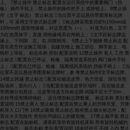
上。 7禁止操作 禁止标志 配置在运行系统中的重要阀门（挡
板） 操作手轮上；禁止操作的操作把手上 或按钮上。 8禁止操
作（文字 标志） 禁止标志 当位置不足以悬挂带图形标志牌
时，可 采用文字形式标志牌； 标志牌采用直径Ø为150mm或
100mm的 圆形绝缘板，衬边宽度为（~）， 衬底为白色，文字
为红色黑体字；直接 用绝缘绳系在闸柄上； 文字距标志牌边
缘上、下间隙，左、右 间隙相等。 9禁止上下抛物 禁止标志 配
置在高空作业施工现场，如建筑物上 施工部位、脚手架上、电
线杆上等处。 标志名称 类别 配置说明 12禁止操作 有人 工作 禁
止标志 配置在已停运、检修、隔离管道系统的 阀门操作手轮
上； 配置在已停运、检修、隔离烟风系统的 挡板手柄上； 当
位置不足以悬挂带图形标志牌时，参 考禁止制作6文字标志牌。
14禁止跨越 禁止标志 配置在输送皮带、热力管道、深坑等危
险场所，面向行人； 当配置在输送皮带区域时，应在输送皮
带两侧分别悬挂，沿皮带传送方向标志牌 间隔不应大于30m，
在转弯或有障碍物处， 适当增加标志牌数量。 标志名称 类别 配
置说明 15禁止乘人 禁止标志 配置在禁止乘人的升降吊笼、升降
机等入 口门旁 16禁止吸烟 禁止标志 除有禁止烟火标志外，配
置在火灾危险性 类别在丙级以上的建筑物。 17禁止戴手套 禁止
标志 配置在贴标机、灌装机等所有旋转机床和 所有旋转机械的
作业场所。 标志名称 类别 配置说明 18未经许可 不得 入内 禁止