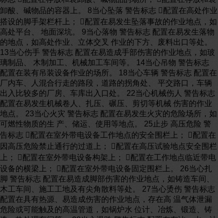
卸酸、碱物品的容器上。 8当心坠落 警告标志 配置在高处作业
搭设的脚手架栏杆上； 配置在易发生坠落事故的作业地点，如
高处平台、 地面深坑。 9当心落物 警告标志 配置在易发生落物
的地点，如高处作业、立体交叉 作业的下方、废料出口等处。
13当心伤手 警告标志 配置在易造成手部伤害的作业地点，如玻
璃制品、 木制加工、机械加工车间等。 14当心吊物 警告标志
配置在装有吊装设备作业的场所。 18当心车辆 警告标志 配置在
厂内车、人混合行走的路段，道路的拐角处、 平交路口，车辆
出入比较多的厂房、车库出入口处。 22当心机械伤人 警告标志
配置在易发生机械卷人、扎压、碾压、剪切等机械 伤害的作业
地点。 23当心火灾 警告标志 配置在易发生火灾的危险场所，如
可燃性物质的生 产、储运、使用等地点。 25止步 高压危险 警
告标志 配置在室外带电设备工作地点的安全围栏上； 配置在
因高压危险禁止通行的过道上； 配置在高压试验地点安全围栏
上； 配置在室外带电设备构架上； 配置在工作地点临近带电
设备的横梁上； 配置在室外带电设备固定围栏上。 26当心扎
脚 警告标志 配置在易造成脚部伤害的作业地点，如铸造车间、
木工车间、施工工地及有尖角散料等处。 27当心烫伤 警告标志
配置在具有热源、易造成伤害的作业地点，存在高 温气体泄漏
危险或可能触及的高温管道，如锅炉水 位计、冶炼、锻造、铸