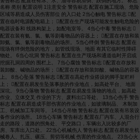
警告标志 配置在有冰、水、油等容易滑倒、跌倒的地方。 标志
名称 类别 配置说明 1注意安全 警告标志 配置在施工现场、危险
区域等易造成人员伤害部位 的入口处 2当心触电 警告标志 配
置在临时电源配电箱上； 配置在生产现场可能发生触电危险的
电器设备和 线路构架上，如配电室等。 4当心中毒 警告标志 
配置在装有氨、氯、氰等剧毒物品的容器上； 配置在存放和装
卸氨、氯、氰等剧毒物品的场所。 5当心绊倒 警告标志 配置在
现场有绊倒危险的地方，如管线现场、地面 有其它临时性障碍
物处。 6当心坑洞 警告标志 配置在生产现场和通道临时开启或
挖掘孔洞四周的 围栏上。 7当心腐蚀 警告标志 配置在存放和
装卸酸、碱物品的场所； 配置在存放和装卸酸、碱物品的容器
上。 8当心坠落 警告标志 配置在高处作业搭设的脚手架栏杆
上； 配置在易发生坠落事故的作业地点，如高处平台、 地面
深坑。 9当心落物 警告标志 配置在易发生落物的地点，如高处
作业、立体交叉 作业的下方、废料出口等处。 13当心伤手 警告
标志 配置在易造成手部伤害的作业地点，如玻璃制品、 木制加
工、机械加工车间等。 14当心吊物 警告标志 配置在装有吊装设
备作业的场所。 18当心车辆 警告标志 配置在厂内车、人混合行
走的路段，道路的拐角处、 平交路口，车辆出入比较多的厂
房、车库出入口处。 22当心机械伤人 警告标志 配置在易发生机
械卷人、扎压、碾压、剪切等机械 伤害的作业地点。 23当心火