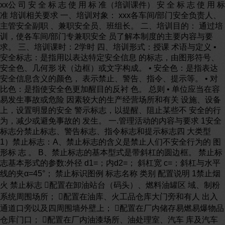
xx公 司 安 全 标 志 使 用 标 准（培训课件） 安 全 标 志 使 用 标
准 培训相关要求 一、培训对象： xxx各车间/部门安全负责人、
主管安全副职 、兼职安全员、班组长。 二、培训目的： 通过培
训，使各车间/部门专兼职安全 员了解本制度的主要内容与要
求。 三、培训课时：2学时 四、培训形式：授课 术语与定义 •
安全标志：是指用以表达特定安全信息 的标志，由图形符号、
安全色、几何形 状（边框）或文字构成。 • 安全色：是指表达
安全信息含义的颜色， 表示禁止、警告、指令、提示等。 • 对
比色：是指使安全色更加醒目的反衬 色。 总则 • 单位应当在容
易发生事故或危险 因素较大的生产经营场所和有关 设施、设备
上，设置明显的安全 警示标志，以提醒、阻止某些不 安全的行
为，减少或避免事故的 发生。 一.管理活动的内容与要求 1安全
标志分禁止标志、警告标志、指令标志和提示标志四 大类型
1）禁止标志：A、禁止标志的含义是禁止人们不安全行为的 图
形标 志 。 B、禁止标志的基本型式是带斜杠的圆边框。 禁止标
志基本形式的参数:外径 d1=；内d2=； 斜杠宽 c=；斜杠与水平
线的夹α=45°； 禁止标识图例 标志名称 类别 配置说明 1禁止烟
火 禁止标志 配置在卸油站台（码头）、燃料油罐区 域、制粉
系统周围场所； 配置在油库、火工品仓库大门旁和有人 出入
通道口旁以及四周围墙外壁上； 配置在厂内储存易燃易爆物品
仓库门口； 配置在厂内油漆场所、油处理室、汽车 库及汽车