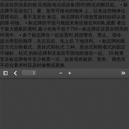
应设在所涉及的相 应危险地点或设备(部件)附近的醒目处。 • 标
志牌不应设在门、窗、架等可移动的物体 上，以免这些物体位
置移动后，看不见安全 标志。标志牌前不得放置旋转妨碍认读
的障 碍物。 • 标志牌的平面与视线夹角应接近900角,观察 者位
于最大观察距离时,最小夹角不低于750 • 标志牌应设置在明亮的
环境中。 • 多个标志牌在一起设置时,就按警告、禁止、 指令、
提示类型的顺序，先左后右、先上后 下地排列。 • 标志牌的固
定方式分附着式、悬挂式和柱式 三种。悬挂式和附着式的固定
不倾斜，柱式 的标志牌和支架应牢固地联接在一起。 10.检查
安全标志牌每年至少检查一次，如发现有破损、变形、 褪色等
不符合要求时应及时修整或更换。
Toggle
返
Zoom
Zoom
Too
Sidebar
回
Out
In