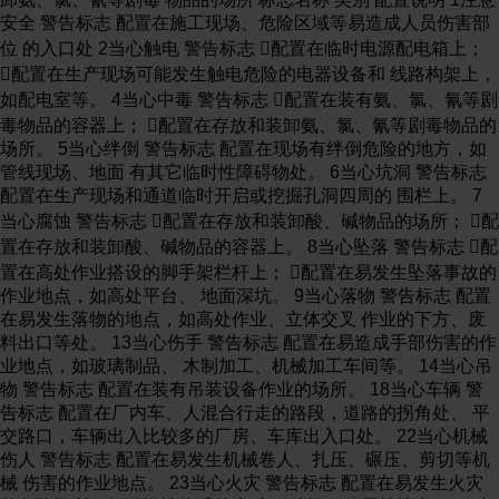
安全 警告标志 配置在施工现场、危险区域等易造成人员伤害部
位 的入口处 2当心触电 警告标志 配置在临时电源配电箱上；
配置在生产现场可能发生触电危险的电器设备和 线路构架上，
如配电室等。 4当心中毒 警告标志 配置在装有氨、氯、氰等剧
毒物品的容器上； 配置在存放和装卸氨、氯、氰等剧毒物品的
场所。 5当心绊倒 警告标志 配置在现场有绊倒危险的地方，如
管线现场、地面 有其它临时性障碍物处。 6当心坑洞 警告标志
配置在生产现场和通道临时开启或挖掘孔洞四周的 围栏上。 7
当心腐蚀 警告标志 配置在存放和装卸酸、碱物品的场所； 配
置在存放和装卸酸、碱物品的容器上。 8当心坠落 警告标志 配
置在高处作业搭设的脚手架栏杆上； 配置在易发生坠落事故的
作业地点，如高处平台、 地面深坑。 9当心落物 警告标志 配置
在易发生落物的地点，如高处作业、立体交叉 作业的下方、废
料出口等处。 13当心伤手 警告标志 配置在易造成手部伤害的作
业地点，如玻璃制品、 木制加工、机械加工车间等。 14当心吊
物 警告标志 配置在装有吊装设备作业的场所。 18当心车辆 警
告标志 配置在厂内车、人混合行走的路段，道路的拐角处、 平
交路口，车辆出入比较多的厂房、车库出入口处。 22当心机械
伤人 警告标志 配置在易发生机械卷人、扎压、碾压、剪切等机
械 伤害的作业地点。 23当心火灾 警告标志 配置在易发生火灾