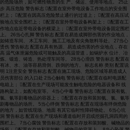
的危险场所，如可燃性物质的生 产、储运、使用等地点。 25止
步 高压危险 警告标志 配置在室外带电设备工作地点的安全围
栏上； 配置在因高压危险禁止通行的过道上； 配置在高压试
验地点安全围栏上； 配置在室外带电设备构架上； 配置在工
作地点临近带电设备的横梁上； 配置在室外带电设备固定围栏
上。 26当心扎脚 警告标志 配置在易造成脚部伤害的作业地点，
如铸造车间、 木工车间、施工工地及有尖角散料等处。 27当心
烫伤 警告标志 配置在具有热源、易造成伤害的作业地点，存在
高 温气体泄漏危险或可能触及的高温管道，如锅炉水 位计、冶
炼、锻造、铸造、热处理车间等。 28当心滑跌 警告标志 配置在
有冰、水、油等容易滑倒、跌倒的地方。 标志名称 类别 配置说
明 1注意安全 警告标志 配置在施工现场、危险区域等易造成人
员伤害部位 的入口处 2当心触电 警告标志 配置在临时电源配
电箱上； 配置在生产现场可能发生触电危险的电器设备和 线
路构架上，如配电室等。 4当心中毒 警告标志 配置在装有氨、
氯、氰等剧毒物品的容器上； 配置在存放和装卸氨、氯、氰等
剧毒物品的场所。 5当心绊倒 警告标志 配置在现场有绊倒危险
的地方，如管线现场、地面 有其它临时性障碍物处。 6当心坑
洞 警告标志 配置在生产现场和通道临时开启或挖掘孔洞四周的
围栏上。 7当心腐蚀 警告标志 配置在存放和装卸酸、碱物品的
场所； 配置在存放和装卸酸、碱物品的容器上。 8当心坠落 警