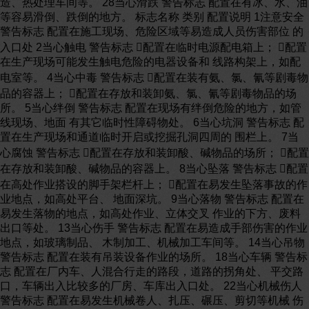
造、热处理车间等。 28当心滑跌 警告标志 配置在有冰、水、油
等容易滑倒、跌倒的地方。 标志名称 类别 配置说明 1注意安全
警告标志 配置在施工现场、危险区域等易造成人员伤害部位 的
入口处 2当心触电 警告标志 配置在临时电源配电箱上； 配置
在生产现场可能发生触电危险的电器设备和 线路构架上，如配
电室等。 4当心中毒 警告标志 配置在装有氨、氯、氰等剧毒物
品的容器上； 配置在存放和装卸氨、氯、氰等剧毒物品的场
所。 5当心绊倒 警告标志 配置在现场有绊倒危险的地方，如管
线现场、地面 有其它临时性障碍物处。 6当心坑洞 警告标志 配
置在生产现场和通道临时开启或挖掘孔洞四周的 围栏上。 7当
心腐蚀 警告标志 配置在存放和装卸酸、碱物品的场所； 配置
在存放和装卸酸、碱物品的容器上。 8当心坠落 警告标志 配置
在高处作业搭设的脚手架栏杆上； 配置在易发生坠落事故的作
业地点，如高处平台、 地面深坑。 9当心落物 警告标志 配置在
易发生落物的地点，如高处作业、立体交叉 作业的下方、废料
出口等处。 13当心伤手 警告标志 配置在易造成手部伤害的作业
地点，如玻璃制品、 木制加工、机械加工车间等。 14当心吊物
警告标志 配置在装有吊装设备作业的场所。 18当心车辆 警告标
志 配置在厂内车、人混合行走的路段，道路的拐角处、 平交路
口，车辆出入比较多的厂房、车库出入口处。 22当心机械伤人
警告标志 配置在易发生机械卷人、扎压、碾压、剪切等机械 伤