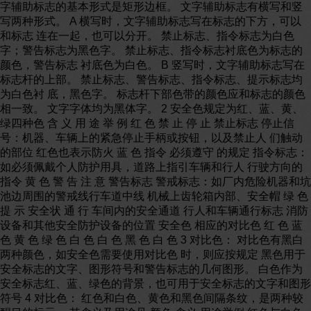
字辅助标志的基本形式是矩形边框。 文字辅助标志有横写和竖
写两种形式。 A 横写时，文字辅助标志写在标志的下方，可以
和标志 连在一起，也可以分开。 禁止标志、指令标志为白色
字；警告标志为黑色字。 禁止标志、指令标志衬底色为标志的
颜色，警告标志 衬底色为白色。 B 竖写时，文字辅助标志写在
标志杆的上部。 禁止标志、警告标志、指令标志、提示标志均
为白色衬 底，黑色字。 标志杆下部色带的颜色应和标志的颜色
相一致。 文字字体均为黑体字。 2 安全色规定为红、蓝、黄、
绿四种色 含 义 用 途 举 例 红 色 禁 止 停 止 禁止标志 停止信
号：机器、车辆上的紧急停止手柄或按钮，以及禁止人 们触动
的部位 红色也表示防火 蓝 色 指令 必须遵守 的规定 指令标志：
如必须佩戴个人防护用具，道路上指引车辆和行人 行驶方向的
指令 黄 色 警 告 注 意 警告标志 警戒标志：如厂内危险机器和坑
池边周围的警戒线行车道中线 机械上齿轮箱内部、安全帽 绿 色
提 示 安全状 通 行 车间内的安全通道 行人和车辆通行标志 消防
设备和其他安全防护设备的位置 安全色 相应的对比色 红 色 蓝
色 黄 色 绿 色 白 色 白 色 黑 色 白 色 3 对比色： 对比色有黑白
两种颜色，如安全色需要使用对比色 时，则应按规定 黑色用于
安全标志的文字、图形符号和警告标志的几何图形。 白色作为
安全标志红、蓝、绿色的背景，也可用于安全标志的文字和图形
符号 4 对比色： 红色和白色、黄色和黑色间隔条纹，是两种较