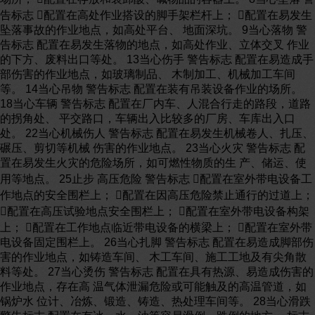
告标志 配置在高处作业搭设的脚手架栏杆上； 配置在易发生
坠落事故的作业地点，如高处平台、 地面深坑。 9当心落物 警
告标志 配置在易发生落物的地点，如高处作业、立体交叉 作业
的下方、废料出口等处。 13当心伤手 警告标志 配置在易造成手
部伤害的作业地点，如玻璃制品、 木制加工、机械加工车间
等。 14当心吊物 警告标志 配置在装有吊装设备作业的场所。
18当心车辆 警告标志 配置在厂内车、人混合行走的路段，道路
的拐角处、 平交路口，车辆出入比较多的厂房、车库出入口
处。 22当心机械伤人 警告标志 配置在易发生机械卷人、扎压、
碾压、剪切等机械 伤害的作业地点。 23当心火灾 警告标志 配
置在易发生火灾的危险场所，如可燃性物质的生 产、储运、使
用等地点。 25止步 高压危险 警告标志 配置在室外带电设备工
作地点的安全围栏上； 配置在因高压危险禁止通行的过道上；
配置在高压试验地点安全围栏上； 配置在室外带电设备构架
上； 配置在工作地点临近带电设备的横梁上； 配置在室外带
电设备固定围栏上。 26当心扎脚 警告标志 配置在易造成脚部伤
害的作业地点，如铸造车间、 木工车间、施工工地及有尖角散
料等处。 27当心烫伤 警告标志 配置在具有热源、易造成伤害的
作业地点，存在高 温气体泄漏危险或可能触及的高温管道，如
锅炉水 位计、冶炼、锻造、铸造、热处理车间等。 28当心滑跌