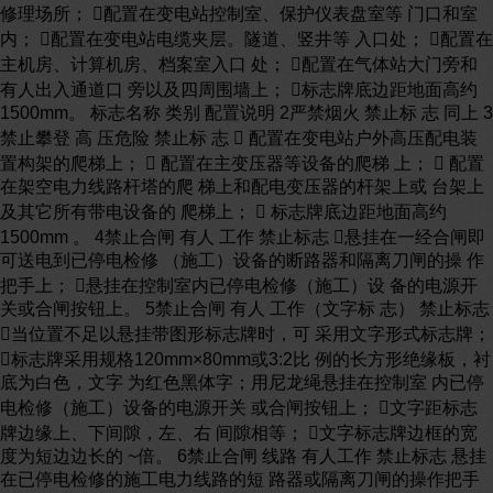
修理场所； 配置在变电站控制室、保护仪表盘室等 门口和室
内； 配置在变电站电缆夹层。隧道、竖井等 入口处； 配置在
主机房、计算机房、档案室入口 处； 配置在气体站大门旁和
有人出入通道口 旁以及四周围墙上； 标志牌底边距地面高约
1500mm。 标志名称 类别 配置说明 2严禁烟火 禁止标 志 同上 3
禁止攀登 高 压危险 禁止标 志  配置在变电站户外高压配电装
置构架的爬梯上；  配置在主变压器等设备的爬梯 上；  配置
在架空电力线路杆塔的爬 梯上和配电变压器的杆架上或 台架上
及其它所有带电设备的 爬梯上；  标志牌底边距地面高约
1500mm 。 4禁止合闸 有人 工作 禁止标志 悬挂在一经合闸即
可送电到已停电检修 （施工）设备的断路器和隔离刀闸的操 作
把手上； 悬挂在控制室内已停电检修（施工）设 备的电源开
关或合闸按钮上。 5禁止合闸 有人 工作（文字标 志） 禁止标志
当位置不足以悬挂带图形标志牌时，可 采用文字形式标志牌；
标志牌采用规格120mm×80mm或3:2比 例的长方形绝缘板，衬
底为白色，文字 为红色黑体字；用尼龙绳悬挂在控制室 内已停
电检修（施工）设备的电源开关 或合闸按钮上； 文字距标志
牌边缘上、下间隙，左、右 间隙相等； 文字标志牌边框的宽
度为短边边长的 ~倍。 6禁止合闸 线路 有人工作 禁止标志 悬挂
在已停电检修的施工电力线路的短 路器或隔离刀闸的操作把手