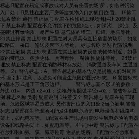
标志 配置在易造成事故或对人员有伤害的场 所，如各种污染
入口处； 悬挂在主要厂房等建筑物入口的醒目位 置。 19施工
现场 禁止 通行 禁止标志 配置在检修施工现场围栏处 20禁止跳
下 禁止标志 配置在不允许跳下的危险地点，如深沟、 深池、及
盛装过有毒物质、易产生窒 息气体的槽车、贮罐、地窖等处。
21禁止停留 禁止标志 配置在对人员具有直接危害的场所，如危
险路口、桥口、输送皮带下方等处。 标志名称 类别 配置说明
22禁止触摸 禁止标志 配置在禁止触摸的设备或物体附近，如暴
露的带电体、炙热物体、具有毒性、腐蚀 性物体等处。 24禁止
堆放 禁止标志 配置在消防器材存放处、消防通道及车间 主通道
等。 2）警告标志：A、警告标志的基本含义是提醒人们对周围
环 境引起 注意，以避免可能发生危险的图形标志。 B 警告标志
的基本形式是正三角形边框。 警告标志基本形式的参数：
外边 α1=； 内边 α2=α1； 边框外角圆弧半径r=α2； 警告标识图
例 标志名称 类别 配置说明 1注意安全 警告标志 配置在施工现
场、危险区域等易造成人 员伤害部位的入口处 2当心触电 警告
标志 配置在生产现场可能发生触电危险的 电器设备和线路构
架上，如配电室等。 配置在生产现场可能发生触电危险的电器
设备和线路构架上，如配电室等。 4当心中毒 警告标志 配置在
存放和装卸氨、氯、氰等剧毒 物品的场所。 配置在存放和装
卸氨、氯、氰等剧毒 物品的场所 标志名称 类别 配置说明 1注意