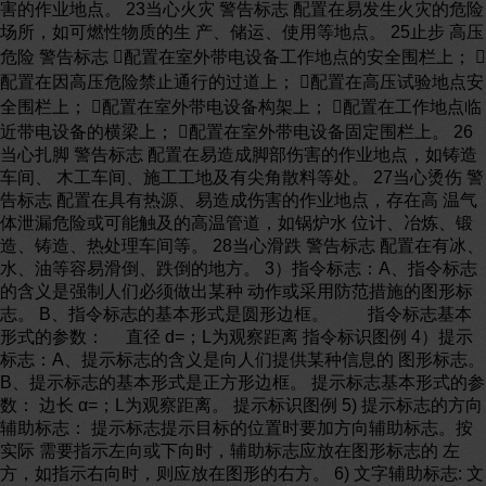
害的作业地点。 23当心火灾 警告标志 配置在易发生火灾的危险
场所，如可燃性物质的生 产、储运、使用等地点。 25止步 高压
危险 警告标志 配置在室外带电设备工作地点的安全围栏上； 
配置在因高压危险禁止通行的过道上； 配置在高压试验地点安
全围栏上； 配置在室外带电设备构架上； 配置在工作地点临
近带电设备的横梁上； 配置在室外带电设备固定围栏上。 26
当心扎脚 警告标志 配置在易造成脚部伤害的作业地点，如铸造
车间、 木工车间、施工工地及有尖角散料等处。 27当心烫伤 警
告标志 配置在具有热源、易造成伤害的作业地点，存在高 温气
体泄漏危险或可能触及的高温管道，如锅炉水 位计、冶炼、锻
造、铸造、热处理车间等。 28当心滑跌 警告标志 配置在有冰、
水、油等容易滑倒、跌倒的地方。 3）指令标志：A、指令标志
的含义是强制人们必须做出某种 动作或采用防范措施的图形标
志。 B、指令标志的基本形式是圆形边框。 指令标志基本
形式的参数： 直径 d=；L为观察距离 指令标识图例 4）提示
标志：A、提示标志的含义是向人们提供某种信息的 图形标志。
B、提示标志的基本形式是正方形边框。 提示标志基本形式的参
数： 边长 α=；L为观察距离。 提示标识图例 5) 提示标志的方向
辅助标志： 提示标志提示目标的位置时要加方向辅助标志。按
实际 需要指示左向或下向时，辅助标志应放在图形标志的 左
方，如指示右向时，则应放在图形的右方。 6) 文字辅助标志: 文