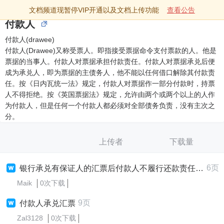
文档频道现暂停VIP开通以及文档上传功能
查看公告
付款人
付款人(drawee)
付款人(Drawee)又称受票人。即指接受票据命令支付票款的人。他是
票据的当事人。付款人对票据承担付款责任。付款人对票据承兑后便
成为承兑人，即为票据的主债务人，他不能以任何借口解除其付款责
任。按《日内瓦统一法》规定，付款人对票据作一部分付款时，持票
人不得拒绝。按《英国票据法》规定，允许由两个或两个以上的人作
为付款人，但是任何一个付款人都必须对全部债务负责，没有主次之
分。
上传者
下载量
6页
银行承兑有保证人的汇票后付款人不履行还款责任案例
Maik
0次下载
9页
付款人承兑汇票
Zal3128
0次下载