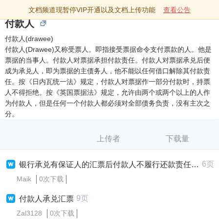
文档频道现暂停VIP开通以及文档上传功能
查看公告
付款人
付款人(drawee)
付款人(Drawee)又称受票人。即指接受票据命令支付票款的人。他是
票据的当事人。付款人对票据承担付款责任。付款人对票据承兑后便
成为承兑人，即为票据的主债务人，他不能以任何借口解除其付款责
任。按《日内瓦统一法》规定，付款人对票据作一部分付款时，持票
人不得拒绝。按《英国票据法》规定，允许由两个或两个以上的人作
为付款人，但是任何一个付款人都必须对全部债务负责，没有主次之
分。
上传者
下载量
6页
银行承兑有保证人的汇票后付款人不履行还款责任案例
Maik
0次下载
9页
付款人承兑汇票
Zal3128
0次下载