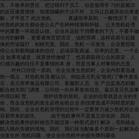
实，不敢承担责任，把过错归于员工，但是值得学 习的是戴尔
的反应速度很快，知道隐瞒的方法不对，立马让总裁亲自出来道
歉，才平息了 此次危机。 真诚坦率原则。一般情况下，任
何危机的发生都会使公众产生种种猜测和怀疑。 公关危机处理
中的重要一环就是认错。企业永远处于消费者的下方，不要不做
任何的解释 ，更要避免官腔语言，油腔滑调，这样容易引起媒
体的穷追猛打，刨根究底。因此，危机 一旦发生，企业要想取
得公众和新闻媒体的信任，必须采取真诚、坦率的态度。一个企
业 如果有诚意，就算曾经做错了，也容易取得公众的原谅，人
们感兴趣的往往不是事情的本 身，而是当事人对事情的态度。
对外口径统一原则。在企业发生危机时，企业内部要迅速
统一观点，对危机有清 醒认识。例如圣元乳业“致死门”事件发生
后，圣元营养食品有限公司、客服部人员、生 产总监表态积极
配合相关部门调查，公司统一向外界发布信息。最后圣元乳业事
件得以昭 雪。 维护信誉的原则。企业的信誉就是企业的生
命，而企业危机的发生必然会给企业 的信誉造成不同程度的影
响。因此，企业在危机管理的过程中一定要努力减少危机对企业
容易带来的损失。 由于危机事件不是孤立存在的，因此，
解决危机事件的时候也不能仅靠一种形式进行 解决，否则就会
陷入顾此失彼的境地。因此，我们应当配备多个原则一起解决企
业发生的 危机问题，使企业在危机中的损失降到最低