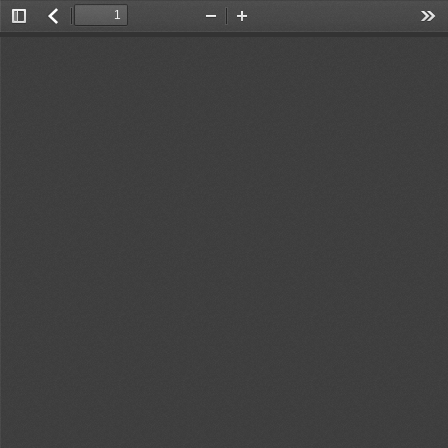
Toggle
返
Zoom
Zoom
Too
Sidebar
回
Out
In