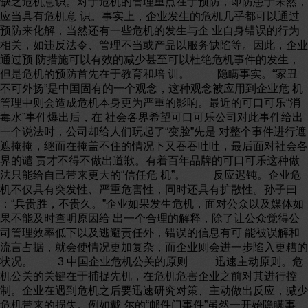
缺乏危机意识。对于危机的管理重点在于预防，即防患于未然，
应当具有危机意 识。事实上，企业发生的危机几乎都可以通过
预防来化解，当然还有一些危机的发生与企 业自身错误的行为
相关，如违反法令、管理不当或产品以服务缺陷等。因此，企业
通过预 防措施可以有效的减少甚至可以杜绝危机事件的发生，
但是危机的预防首先在于教育和培 训。 隐瞒事实。“家丑
不可外扬”是中国固有的一个观念，这种观念被应用到企业危 机
管理中则会造成危机本身更为严重的影响。最近的可口可乐“消
毒水”事件爆出后，在 社会各界希望可口可乐公司对此事件给出
一个说法时，公司却给人们玩起了“变脸”先是 对整个事件进行遮
遮掩掩，继而在掩盖不住的情况下又吞吞吐吐，最后面对社会各
界的谴 责才不得不做出道歉。有着百年品牌的可口可乐这种做
法只能给自己带来更大的“信任危 机”。 反应迟钝。企业危
机不仅具有突发性、严重危害性，同时还具有扩散性。孙子曰
：“兵贵胜，不贵久。”企业如果发生危机，面对公众以及媒体如
果不能及时查明原因给 出一个合理的解释，除了让公众觉得公
司管理效率低下以及逃避责任外，错误的信息有可 能被误解和
流言占据，就会使情况更加复杂，而企业则会进一步陷入更糟的
状况。 3 中国企业危机公关的原则 迅速主动原则。危
机公关的关键在于捕捉先机，在危机危害企业之前对其进行控
制。企业在遇到危机之后要迅速研究对策、主动做出反应，减少
危机带来的损失。例如戴 尔的“邮件门事件”虽然一开始隐瞒事