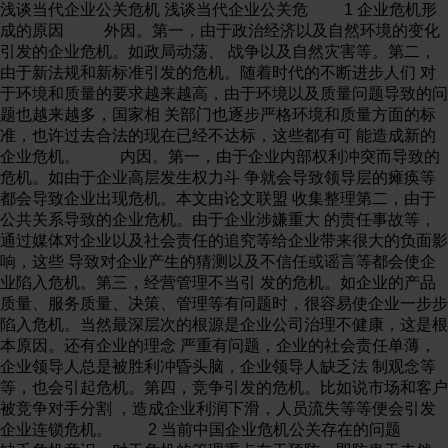
浅谈当代企业公关危机 浅谈当代企业公关危 1 企业危机形
成的原因 外因。第一，由于政治经济以及自然环境的变化
引发的企业危机。如政局动荡、 战争以及自然灾害等。第二，
由于新法规和新标准引发的危机。随着时代的不断进步人们 对
于环境和质量的要求越来越高，由于环境以及质量问题导致的问
题也越来越多，国家相 关部门也逐步严格环境和质量方面的标
准，也许过去合法的现在已经不达标，这些都有可 能造成新的
企业危机。 内因。第一，由于企业内部权利冲突而导致的
危机。如由于企业高层发生权力斗 争就会导致领导层的瘫痪等
都会导致企业出现危机。本文由论文联盟 收集整理第二，由于
公共关系导致的企业危机。由于企业涉嫌重大 的责任事故等，
通过媒体对企业以及社会责任的追究等给企业带来很大的负面影
响，这些 导致对企业产生的猜测以及不信任或谣言等都会使企
业陷入危机。第三，经营管理不当引 发的危机。如企业的产品
质量、服务质量、决策、管理等有问题时，很容易使企业一步步
陷入危机。当然最深层次的根源是企业公司治理不健康，这是根
本原因。还有企业的理念 严重有问题，企业的社会责任单薄，
企业领导人总是被胜利冲昏头脑，企业领导人缺乏法 制观念等
等，也会引起危机。第四，竞争引发的危机。比如说市场和客户
被竞争对手分割 ，造成企业利润下滑，人员流失等等便会引发
企业连锁危机。 2 当前中国企业危机公关存在的问题