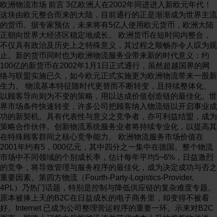
欧洲物流市场 前言 3亿欧洲人在2002年同进进入新欧元年代！这块由欧元整合而来的大陆，目前通行的正是渐渐成为世界主流的货币。据专家预估，未来将有5亿人使用欧元货币，欧洲大陆正朝向世界大经济区稳定地成长。 欧洲货币在短时间内整合，不仅具有政治及历史上之特殊意义，其过程之顺畅亦令人叹为观止。新的货币同时也为欧洲物流服务业带来新的时代意义：约100亿的新货币在2002年1月1日正式通行，虽然超越国界的网络与联盟实施已久，如今欧元正式实施更为欧洲物流带来一股新生力。 物流基本特征随时代更替而不断转变，且持续整体化、以顾客导向则为不变的策略，用以达成价值创造链的最佳化。世界市场条件快速转变，许多公司把顾客纳入物流链以开启事业成功的新契机。具有代表性与意义之竞争者，亦可利益结盟，成为策略合作伙伴。创新物流系统服务业者将持续专业化，以提高其在特殊顾客群间之核心竞争能力。 欧洲物流服务市场价值在2001年约有5，000亿元，其中四分之一集中在德国。整个物流市场中不同领域的个别成长率，估计每年平均5~6%，日益激烈的竞争，将导致管理与服务程序的最佳化，成为决定成功与否之重要因素。第四方物流（Fourth-Party-Logistics-Provider, 4PL）乃热门话题，特别是控制与降低供应链的复杂难度专题。 原本被捧上天的B2C在日益成长的电子商务里，却变得不被看好。Internet 已成为公司整理营运程序的重要一环。示来对B2C而言，网路上订货之后能够迅速并节省成本上升地将货物传送，扫尾要由新的物流结构来执行。而在B2B领域的采购与供应将有很大的发展潜能。 对企业本身而言，欲达到世界顶尖水准，必须要有功能够强的资讯与通讯系统来整合顾客与供应商之间的讯息。在设备方面，除了购买先进设备外，还要将旧的设备整修或升级，以提高其速度及功能。由于犯罪率造成的商业损失也影响经济成长，在德国经济犯罪所造成之损失每年可达1,800亿欧元，运输安全方面的损失在1999年达16亿元，因此安全检查及专业分析与侦测方法的使用，将有助于降低物流方面的犯罪率。 另外人力资源亦是决定物流业成功与否之要件，学校单位应提供物流学科以培养专业人员，公司里知识千家万户不景气原则与方式亦是决定竞争力之重要因素。 欧洲物流市场趋势分析 一、物流之全球化趋势及策略 物流服务业当前面临一个关键转变期，各公司逐渐朝向发展其专门的核心竞争领域，如研发、制造及市场等，面对此一转变压力，物流服务业者不得不适时开发有效的附加价值及管理办法。随着日俱增之业务，其服务范围从订单下达，订单处理、付款进行、货物运抵顾客、顾客资讯服务到今后服务等等，形成一全方位的服务顾景（图一。）也因为其角色之日益重要，因此任何与物流服务业者相关的问题，皆是必须加以探讨与改善的。 图一 物流服务业者整合到物流链 资料来源：德国2001年物流会议 图二所示为德国物流营业额在各市场之比例，由此图可以得知德国物流市场以工业生产委托物流为主，苦闷是消费品的配销。 图二 德国物流营业额在各市场之比例 资料来源：德国2001年物流会议 图三显示由于市场全球化、货物结构效应、程序与网路管理及电子商务等因素，影响物流服务业的形态。物流服务业者提供的项目内容，可从图四的统计百分比得知。图五炎整个物流过程链对物流服务业者重要性之比重。图六显示外来物流服务在贸易及工业生产上所占成本比例之发展趋势。 图三 物流服务业的影响因素 资料来源：德国2001年物流会议 图四 物流服务业者提供的服务项目（以公司之%计算） 资料来源：德国2001年物流会议 图五 物流服务业者在整个过程链里具有之重要性 资料来源：德国2001年物流会议 图六 外来物流服务成本发展趋势 资料来源：德国2001年物流会议 图七 物流服务业之分类 资料来源：德国2001年物流会议 图八显示物流服务来者扮演系统整合者（第四方物流）。图八 系统整合者—4PL 资料来源：德国2001年物流会议 采购计划及成本控制、透过服务网路控制公司内部及跨公司之运作，成为生产者、贸易商及物流服务公司的一个重大挑战。在这趋势下，寻得一合适的合作伙伴，将赢利更大的成功效果。 在这巨大的转变期，一种先进的物流委外一第三方物流(Third party logistics Provider,3PL)系统服务者因应而生。其在价值创造链之定位及其本身的物流know-how，提供从订单处理到顾客服务的整合系统解决方式。其最重要的任务是，介于价值创造伙伴及顾客间融入价值创造链的资讯及通讯系统之建立。 高度的投资（买卖、系统执行及管理等）几乎不是单一公司可以完成的，遂有了4PL一系统整合者的产生。 为了控制并简化供应链，4PL的概念正被热烈的讨论着，这个新名词是由Andersen Consrlting公司在1996年提出的，其定义为：物流链经营者控制管理部门及参与价值创造合作单位的资源、容量及技术，以提供顾客完整性物流链的解决方案。其具体的任务是应用先进之技术，把企业及其各部门连续在一起，让价值创造过程能够畅行无阻。其中如物料、货物及资讯结构，还有合作过程的行政问题处理都属于它的范围。其整合之物流成分可分虚拟企业、组织分支、 全球化合作及策略联盟等。 4PL Provider主要的核心任务可分以下各点： 行动式、战略式及部分策略性的物流链规划及最佳化 IT系统整合 策略网路规划 订单追踪 运输规则 路径规划及最佳化 TT 仓储及库存管理 收益管理 资料管理 服务供给应用 人才借用 财物服务 咨询 4PL Provider可为3PL执行之褓物流与资讯流的集合。但在许多工作过程中，有两个主要的问题：（1）谁能够执行这样复杂供应链服务业者的任务？这样的公司如何组成？（2）如何保证这样的物流供应链合作伙伴之控制协调？就目前业界的讨论结果，下列各项为具有发展成4PL潜能之组织： 3PL发展成4PL 由OEM公司接手此任务 IT服务业者 物流链中合作伙伴的合资经营公司 即使目前理论上德国还没有4PL的公司结构，但有有很多的企业已经多少涵盖了4PL的工作范围，也持续地朝向4PL provider的方向发展。许多大企业集团内部服务业者，如VW Transport GmbH和西门子Procurement and Logistics Services所从事的工作也就集团内部的4PL工作。真正专门负责4PL的公司任务就是把所有物流链里参与单位间的网路管理与控制推到最佳化。 二、电子商务及物流 网际网路改变人类生活形态已经成为一个无法避免的趋势。据德国波昂IFM研究所调查显示；到2004年经由网际网路达成的电子交易额高达1,000亿欧元。然而，急速的成长并不代表所有的期望都可以实现。各公司行事情随着电子商务的举而高速自我是迫切需要的。德国Fraunhofer物流研究所（IML）做了一项问卷调查，针对电子商务对公司在物流过程的影响作了分析。其中40%的受访公司属于制造业，60%属于服务业。下列为问卷所归纳出来的结果： Internet 的使用 公司建立本身网站是理所当然，借由网站让企业的触角延伸到世界舞台，同时亦如加速了企业资讯的取得或供给。75%的德国公司已民用工业自己的网站，用来推销产品及提供顾客所需资讯。一般而言，大多数公司都经由email 对处联系沟通。 图九显示公司与其顾客及供应商通讯方式的差异性。其中显示，超过50%的公司采用Internet 来经营产品，但采购方面还是多利用传统方式，只有大约30%公司利用Internet。借由理性地透过电子交易采购物料，46%的受访公司表示降低部分成本，31%的受访公司表示很明显地降低采购成本。 图九 公司使用Internet状况 Logistik fur Unternehmen 杂志 （二）资料处理结构（Data Processing infrastructure） 为了有效地加强商业处理过程，各企业必须采用新的资料处处理系统，以符合新的严峻要求。77%的公司采用仓储管理辅助软体来管理仓储。另外，ERP（Enterprise-Resource-Planning-System）也是资料处理架构重要项目之一。70%公司采用ERP系统来规划与执行其订单。电子商务的推动公司必须采用相当的软体，然而只有38%采用电子商务软体。对于订单处理，必须由特别有效的软体辅助，以使公司内部资料传递交换畅行无阻。使用共同资料库，肯有以下优点： 简化资料促使理念 避免不必要的资料输入与错误 简化资料管理与升级 公司内部控制资料取得方便 但令人惋惜的是，问卷结果与理论有点距离，约65%公司拥有ERP系统，采购及仓储管理方面的介面。只有23%的公司使用电子商务软体与ERP或是物料采购系统。 如此管理资料必须耗费相当高的成本，许多软体公司根据顾客所需，连结不同系统。有些ERP系统供应者在处理介面上提供特别之服务。目前只有38%的爱访公司具有不同之资料处理系统，并可以抓取共同资料库。有些软体公司可提供新的服务：Application-Service-Providing(ASP)。这是一个很现代化的软体委外方案。使用者经由Internet可以抓取在计算中心，包括生产者之资料库。有53%受访公司租用这个新型标准化软体。 （三）Internet使用满意度 除去资料处理结构问题不谈，一般受访公司对Internet使用都有正面的反应，约70%的公司对使用Internet之E-Mail为沟通联系方式及资料取得感到满意。38%的受访公司表示其内部处理过程有改善，23%觉得有差别，15%的公司觉得有明显进步，46%的公司觉得经由Internet可以辅助其公司之新经营理念及策略，23%认为觉得相当有助益。 （四）对物流过程之影响 电子总务对顾客而言，代表任何时间皆可下订单，并尽快取得订货。由此所造成的改变有哪些呢？有一半以上的公司表示，订单执行时间缩短。同时，40%认为经由Internet作业，供应商之供应能力提高了，有50%公司表示其存货保持一定，而有五分之一的公司表示存货量降低。46%表示因而订单不达次数提高，但单一床单的量有65%保持不变。 图十 公司使用Internet后之改变 经由IML的问卷显示，有意义的使用Internet具有改善经营现状之潜能，这并不并不表示取代就业机会，崦是对内及对外资料传递之最佳化。公司必须配合Internet建立资料处理架构以符合新要求，一般而言，公司对Internet与资料处理架构的使用功能，都相当满意，且接受度不断提高中。85%公司的Internet使用成本在事先计算范围内，但有15%公司超过其原先预算。所有的受访者表示，在使用Internet前，公司必须规划好预期的目标，只是随波逐流地采用Internet并不保证一定会成功。 三、欧洲e物流市场之展望 欧洲运输与物流之服务市场为提升竞争力，都逐渐将火力集中在委外与e物流服务领域。1999年起，欧洲物流市场呈现革命性的变化，对大多数传统物流公司而言，要施行改革、找到创新经营及商创造价值方向是相当困难的。 在过去几年里，由于市场竞争激烈及价格透明化，运输及物流产业几乎没有太多发展空间。价格降低，然而成本却一再上扬，许多物流服务者Logistics Service Providers(LSPs)尝试降低营业成本，例如投资在精进技术，以降低工作成本，并利用使用伙伴概念，专注在附加价值高的个别核心领域，此范围包括：（1）物流咨询服务；（2）资讯管理；（3）物流链管理。 （一）朝向营程序委外之步骤（Business Process） 目前市场上以营业程序之委外及电子物流服务为热门领域，许多公司决定把一些工作项目交由外包服务公司去做，这些委外公司协助作业再造工程（Process-Reengineering）、自动化(Autonation)及系统整合，以降成本与改善工作效率。 （二）主要趋势 目前欧洲运输及物流市场有许多新趋势，最为重要且引人注意的是已然取得领导地位之LSP及提供电子物流服务。 （三）SCM服务 许多大的物流服务业者逐渐对提升价值创造链产生兴趣，他们希望透过End-to-end为基础之SCM服务达到此一目标，此与传统单纯之货物运输及储藏有明显不同。 这个由Accenture公司创造出的新成长策略，命名为4PL（第四方物流服务），IDC称之为[Lead Logistics Provider (LLP)]，该物流服务者提供专门技术给委托公司，达到整个供应链管理所需，也可把公司内部与对外资料整合。这样物流链管理技术服务涵盖从订单处理到出货的整个过程，以达高附加价值服务为目标，除此还有其它许多之服务，例如consulting、eFulfillmentt 和Call Center Management。 （四）e物流与e市场 即使目前欧洲的e物流与e市场还在成长阶段，许多物流服务业者已投入e物流行列，投资发展新e物流程序，提供某know-how并整合与客户间之资讯，使其与LLP的物流功能运行顺畅。 目前大多数的委外服务者都是使用EDI作为资讯交换工具，IDC做了一系列相关调查，大多数的公司并没有提供明确的数字，但据估计显示经由Internet的交易占所有交易的10%，这个数字在未来还会不断提高，不论是委外公司或是LSP公司，都会不断地发展他们的系统，以Internet作为其安全又可领带之资讯交换媒介。 IDC定义 Logistics BPO(Business Process Outsourcing)服务是物流程序或功能委外服务，物流业者与公司有长期合作契约，所有或部分的执行工作都是由资讯技术应用来管理。这个服务也称为[合同物流]，常常包含加值服务项目。 Logistics BPO服务依传统而言是包含简单的物流，例如运输管理、仓储/附加价值服务和回收等等。IDC认为订单执行、顾客服务及资料管理也包含在 Logistics BPO模式里，因为电子商务活动对物流服务业者日益重要，顾客服务及资料管理亦为日益重要之加值服务，由此可知其重要性。服务业者更要对其所包含的物流委外范围了解，以下为 Logistics BPO所包含的几项内容： 订单管理：包含订单处理、格式化资料、订单传送及确认、交易处理。 运输管理：对于货物运送至客户间的运输处理与管理。 配送与仓储管理：包括取货、存货、报关存货管理、帐单处理、送货单等，与IT有密切之关系，经由资讯流的管理可控制进出货与存货状况。 加收：检验、重新包装、缴回与做人由顾客退回之货物。 Logistics BPO将透过与一个委外的物流服务业者长期合作关系，有效地透过IT辅助及整合程序来完成。委外服务业者的工作内容亦包含下列各点，顾问、IT整合、CRM（Call Center）及资料管理与分析。 整个欧洲物流市场平均每年成长33%，预估2005年将有6,130亿美元有营业额。其中 Logistics BPO的成长最大，这部分的成长平均每年131%，据估计2005年将可达539亿美元营业额之谱。 物流市场与车内生产毛额有密切关系，且与各国及其各行业所致癌物 处理品数量有关联。大多数欧洲地区在Logistics BPO的支出集中在大盘商，小盘商及制造业上，其中大多集中在德国、法国及英国。 以下各点为物流发展趋势，其对物流服务业成长及物流工业结构改变有深远的影响力： 由几面解决方案移向全面的服务：许多大的物流服务业者服务业者开始把自己定位在SCM服务公司，以提供顾客全方位的服务。 推广以网际网路为基础之物流服务：有些供应者强调其与传统之物流服务供应者不同，他们强调技术与其服务内容整合，也就是以网际网路基础的物流应用及对物流程序的丰富经验。 遥控抓取应用：此为先进之网路技术，在此特别指的是ASP Model（Application Service Provider）,此技术让委外的物流服务提供者能够有权限在网路上使用相关资讯以资应用，解决客户需求。 最佳实务解决方案：为了增埋藏人物流程序之专业技术，许多以技术为背景之服务提供者努力改判内部物流程序，并宣称其能提供最佳的管理经验。 藉由策略聪明与合作伙伴改善服务：许多服务提供者以策略联盟，与其他公司之合作来提高其服务技能及可能性。同时，仍保有其原本核心技术。欧洲居于领导地位的物流服务业者： Damzsa,Exel Plc,TNT Llgistics,这是以其财力强度与投资能力来评定的。这三个公司可以迅速地发展成在物流服务提供之市场领导者。其次，如Schenker Tibber&Britten,Kuehne&Nagel,这三个公司在财务上没有如前三者雄厚，然而仍然持续成长，只要他们有正确的投资决策并与强大的合作伙伴结合，将会在物流市场上占有一席之地。另外，英国Christian Salvesen是比较弱的公司，知名度也较低，因此如果该公司想在欧洲市场创出一片天地，势必需在知名度上下功夫。根据IDC的估计，如果Christian Salvesen持续集中发展其专长之核心领域，将可望继续成长。 以下为想要成为物流服务提供者的市场领导者，即所谓有LLP，所必备之条件： 扩大服务领域，必须整合End-to-end为基础之SCM服务，包括eFulfillment,Consulting和辅助整合系统。 建立合作网路，做为一个End-to-end服务提供者，物流业者必须具有广泛合作关系，以提供其服务能力。 学习管理合作网路，为了要成为LLP，利用合作伙伴，加强供需链交易活动之顺畅管理，供应者必须有效经营合作网路。 四、运输市场之新纪元 透过网际网路，运输市场正如火如荼地快速成长，在极短的时间内许多新企业宣告成立、正式营运，同时也有许多破产，被并购或是与其他公司结合，根据Berlecon公司之研究调查显示，2000年在德国透过网际网路交易的货品或是服务业之营业额，在B2B方面达50亿欧元，预估在2003年将提高到300亿至500亿欧元。德国DPMG顾问公司针对运输市场的研究报告勾勒出运输市场建立的基本伦廓与效益，同时也对运输平台的市场作了不得分析与调查。 何谓[市场]？它肯有何种形式？在传统的国民经济里，市场是一个固定市集之处，在那里可以买到或卖出不出货物。然而今日所指的市场包含了虚拟的市场，也就是没有实际雨点性的市集，如网际网路上的买卖平台，或是电话购物等。 在KPMG研究调查中，所指的市场是透过网际网路之交易，然而其所涵盖的范围还是太大，所以还有许多评估等级依据，例如参与交易的人数，包括买与卖将计就计，还有包括负责交易平台建立之组织单位。图十一为简易之交易平台分级。 图十一 交易平台分级 单一卖方提供多样产品给众多买方(One-to-many:Sell side)：例如，,或是快递公司，买方在这范围交易没有议价空间，他必须接受卖方提供的价格，如果不接受卖方的价格，那就无法成交易。另外，新兴的网路拍卖也发球这范围。 不限于单一买方或卖方(many-to-many:market-place)：许多买方与卖方同时出现，这也是KPMG调查中的重点。在这个领域，可观察到许多不同的议价机制，除固定价格之提供外，还提供拍卖议价及部标的状况，如股票市场。 （三）单一买方(Many-to-one:buy side)：许多供应商在电子型录上提供货物让买方选择。 另一个分类标准是以行业为基准，以图十二为例，纵向市场例如化学、日常用品、房地产等，横向市场提供相关联的货物及服务，例如办公室用品、原料等等。 图十二 横向与纵向之市场 综合而言，运输市场之调查是以下列范围定义：网际网跌的运输市场一般而言是指横向之交易平台，包含提供运输能力者与委托者。以此之定义又可分下列两等级： 单次契约，也可视为即时性委托的运输市场。 在固定长久合约关系之前提下，进行运输委托。 运输市场与商品市场整合后，运输市场完全依赖商品市场的需求，如果没有需求，则运输市场停摆。在这情况下，运输市场没有额外价值。其事例需要特殊介面，以完成中间的连结。一般商品市场具有附属的运输公司，这个附属运输公司是商品市场之委外运输市场的竞争者，新兴的4PL游走于运输市场与商品市场间，无形中也是运输市场的竞争者。 下列为以买卖过程区分三层次电子市场模型（图十三） (一)市场辅助 许多运输市场提供业者物流服务资讯，如此的服务称市场辅助，因为其没有对买卖过程造成直接影响，可称为咨询阶段，由此可以简化买卖决策过程。例如：物流平台与搜索引擎的提供，另外，排名服务也是一个对运输服务品质评价的工具，还包含其他各项服务。 （二）市场价格建立 以网际网路为基础的商品型录服务、机动的议价过程（如拍卖）、在网路告示板上提供讯息及议价、还有类似股票市场组织所谓的买方及卖方。 （三）过程辅助 让交易过程能够畅行无阻，必须由许多技术支持，例如电子资讯管理Tracking&Tracking、Cleaning function等。 图十三 运输市场之三个层面模式 以下是KPMG公司在2001年对德国运输委托业者与物流服务业者，针对目前使用运输市场讯息，以及他们对未来期望，所提出之问题结果。 为了评估运输委托执迷不悟者与物流服务业者对目前运输市场是否达到所需，必须检验短期委托和长期固定委托间的不同。86%的运输委托和70%物流服务业者交通服务是由长期固定委托交易完成（图十四）。 图十四 因定合约市场与单一短暂市场之分配比例 对未来而言，接受问卷双方，大多数可接通受透过网际网路的长期固定合约委托方式。目前有12%有受访运输委托者已经使用电子市场，未来三年将会有94%的网际网路齐声应用在运输委托上（图十五）。估计将有15%的货运容量经由网际网路来执行。 图十五 目前与未来使用电子运输市场之比例 今日的物流服务业者已经密集使用运输市场，其中26%参与电子运输市场。当中的50%还集中在短期的运输市场上，长期合约委托方式会愈来愈重要。大多数的服务业者希望超过30%的营业额是由调进获得的。运输委托业者希望最多有两个以上之受委托运输为者选择权。 在网际网路上有不同议价机制，拍卖、招标、固定价格及类似股票市场等，最受欢迎的要算是招标方式。值得注意的是，这种议价方式虽然对运输服务业者造成价格压力，但还被社为是较适宜的议价方式。双方不只在价格上达成协议，在缴付运输费用模式上也必须达成协议。其中大多数人认为付给运输市场的合理费用是依据运送量而定（图十六）广告费用方式是最不被接受的。 图十六 由图十七可见物流服务业者认为透过货量的充分运用与计划可以节省成本，只有30%认为可由降低人事成本达到整体成本之降低。运输委托者希望透过电子化运输提升运输服务品质及降低采购成本，紧密地与电子市场结合，将可评估单一服务的重要性。 图十七 图十八 图十八中88%希望能够由市场透明度达到目标。其次有82%希望透过订单执行来降低成本。图十九中超过90%的委托者期望，在平台上能找到相关供应商及询问更清楚的资讯，并显示有70%的运输委托者希望经由内部的ERP系统与市场相结合。从物流过程的反向而言，可以将帐单透过ERP系统，传回运输委托者。经由简化的资料传递作业，可以提供运输委托者（65%）市场上的新讯息，且52%的运输订单可借由EDI完成。虽然有关报关方面的文件管理大兴安岭在启蒙阶段，52%的运输委托者仍希望有这方面的服务。 图十九 对于物流服务业者而言，87%认为能迅速获得市场早新公告消息是很重要的。其次，有87%认为能查询运输委托者的资料是很重要的，有57%的物流服务业者希望固定合约关系的作业处理流程，也能透过网际网路平台来执行（图二十）。 图二十 使用电子市场也不是全无阻力的，双方对于高成本的软体与实行、匿名的合作伙伴及渐渐消失的人际接触，还是心存畏惧。 整体而言，电子运输市场对运输