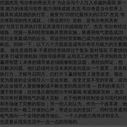
挖掘杰克·韦尔奇的商业天才 为企业与个人注入卓越的基因 第一
章 能力的体现与培养 能力演绎成就 杰克·韦尔奇是当今世界上
最具有成就感的执行官，被誉为“20世纪最伟大的CEO” 杰克·韦
尔奇取得的伟大成就，《商业周刊》宣称，是韦尔奇所具有
的“与其它首席执行官反其道而行的超级能力”。杰克·韦尔奇经过
锻炼，挖掘一系列经营策略并贯彻实施，将通用电气塑造成20
世纪全美最成功的企业。而这些经营策略已成为他所独有的能力
标志。归纳一下，以下八个方面是促成韦尔奇非凡能力的主要因
素。 做生意很简单 不要把经营搞得过于复杂 面对现实 不要惧怕
变革 打破官僚机制 消除等级界限 运用员工的智慧 寻求制胜良方
赢得智慧 1 未来的领导者必须能够制造议题，再经由辩证，然
后解决问题。他们必须对企业未来的走向提出一个愿景，并具有
执行力，才能号召四方。幻灯片 5 赢得智慧 2 接受改变。视改
变为畏途的企业领导人一定会失败。改变才是不变的常规，成功
的企业领导人要能够解读不断在变的商业环境 — 胜利的果实只
属于胜利者，任何逃兵都别想分半杯羹喝 有观测家宣称，杰克·
韦尔奇对通用电气的最大贡献，在于他将传统制造业与现代科技
和市场做了完整的契合；另一些人则认为，作为一个改革者，他
把民主和一般工作者的心声，带进企业的竞技厂，同时也将通用
电气推向一个全球的领导地位。 一个人的能力再伟岸和非凡，
也是要从现实生活中一点一点的培植的。