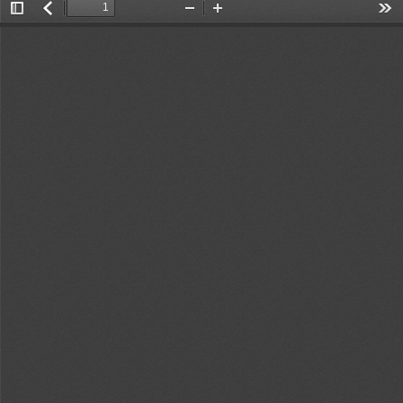
Toggle
返
Zoom
Zoom
Too
Sidebar
回
Out
In