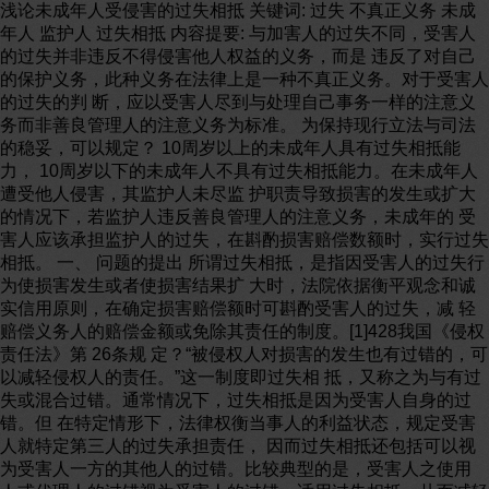
浅论未成年人受侵害的过失相抵 关键词: 过失 不真正义务 未成年人 监护人 过失相抵 内容提要: 与加害人的过失不同，受害人的过失并非违反不得侵害他人权益的义务，而是 违反了对自己的保护义务，此种义务在法律上是一种不真正义务。对于受害人的过失的判 断，应以受害人尽到与处理自己事务一样的注意义务而非善良管理人的注意义务为标准。 为保持现行立法与司法的稳妥，可以规定？ 10周岁以上的未成年人具有过失相抵能力， 10周岁以下的未成年人不具有过失相抵能力。在未成年人遭受他人侵害，其监护人未尽监 护职责导致损害的发生或扩大的情况下，若监护人违反善良管理人的注意义务，未成年的 受害人应该承担监护人的过失，在斟酌损害赔偿数额时，实行过失相抵。 一、 问题的提出 所谓过失相抵，是指因受害人的过失行为使损害发生或者使损害结果扩 大时，法院依据衡平观念和诚实信用原则，在确定损害赔偿额时可斟酌受害人的过失，减 轻赔偿义务人的赔偿金额或免除其责任的制度。[1]428我国《侵权责任法》第 26条规 定？“被侵权人对损害的发生也有过错的，可以减轻侵权人的责任。”这一制度即过失相 抵，又称之为与有过失或混合过错。通常情况下，过失相抵是因为受害人自身的过错。但 在特定情形下，法律权衡当事人的利益状态，规定受害人就特定第三人的过失承担责任， 因而过失相抵还包括可以视为受害人一方的其他人的过错。比较典型的是，受害人之使用 人或代理人的过错视为受害人的过错，适用过失相抵，从而减轻或者免除加害人的损害赔 偿责任(参见《德国民法典》第 254条、《意大利民法典》第 1229条以及我国台湾地区 “民法”第 217条。)。 有疑问的是，在未成年人受他人侵害时，如果存在因未成 年人自己的行为共同使损害发生或扩大的事由，加害人能否主张未成年人具有过失而进行 过失相抵？进一步而言，在侵害发生时，该未成年人的监护人未尽监护职责，疏于对未成 年人的保护，加害人能否主张受害人的监护人存在过失，从而作为受害人的过错适用过失 相抵？从我国的司法实践来看，由于《民法通则》采用广义的民事行为能力的概念，认为 无民事行为能力和限制民事行为能力的未成年人没有侵权责任能力，因而未成年人因自己 的行为共同使损害发生或扩大时，不适用过失相抵。[2]208对于监护人的过失，最高人民 法院在 1991年民他字第 1号的复函中认为，监护人存在过失时应当视为未成年的受害人 的过失，适用过失相抵(最高人民法院在《关于赵正与尹发惠人身损害赔偿案如何运用法 律政策的函》(1991年民他字第 1号)中认为，“尹发惠因疏忽大意行为致使幼童赵正被烫 伤，应当承担侵权民事责任；赵正的父母对赵正监护不周，亦有过失，应适当减轻尹发惠 的民事责任。”)。 对于我国审判实践中的上述通常做法，理论上多持批评态度。 [3]607有学者甚至完全否定现行司法实践的做法。[4]447笔者认为，过失相抵具有减轻 甚至免除加害人损害赔偿责任的重要功能，在侵权责任法中具有极为重要的意义，而未成 年人的保护与监护人责任的强化也具有重要的制度价值。如何在现行立法的框架之内，借 鉴先进国家或地区的相关立法与判例，调和未成年人的保护与过失相抵两个制度之间价值 目标的矛盾，平衡并保护各方的利益，颇具理论与现实意义。 二、受害人“过失” 的意义及其判断 过失相抵以加害人的侵权行为为前提。在过失侵权行为，必须以加 害人的过错为要件，就加害人的过失而言，存在主观说与客观说。前者认为过失是行为人 主观心理状态的欠缺，并依据具体行为人具体判断过失的有无；后者认为过失是行为人违 反对他人的注意义务的状态，因而在认定过失时不再探究特定行为人主观心理状态，而是 以某种客观的行为标准来衡量行为人的行为，进而作出有无过失的判断。[5]463， 465易 言之，加害人的过失以大陆法系上“善良管理人”或英美法中“合理的人”的行为为判断 标准。据此，加害人的过失，又被称之为固有意义的过失或真正过失，以交易上必要的注 意(Sorgfaltspflichte)或者注意义务(dutyof care)的违反为前提。 与加害人的过 失属于“对他人的过失”不同，受害人过失属于“对自己的过失”。“受害人所违反者， 系对于自己利益之维护照顾义务。法律并未加诸受害人不得损害自己权益之义务，仅因受 害人就其权益之维护有所疏忽，致造成损害之发生或扩大，基于诚信原则及公平原则，受 害人不得将此疏失之结果，转嫁于加害人，因而应依其原因力之强弱，减免加害人之赔偿 责任。”[6]375因此，受害人的过失被称之为非固有意义的过失或不真正过失。一般而 言，一个人的行为只是危及自己时，他不会因此而受非难，因为保护个体免于自己漫不经 心的行为带来的危害，并非法律的任务。无论是受害人对自己的人身及财产利益没有尽到 合理的照顾义务，或者没有采取适当的预防措施，受害人的过失均非违反不得侵害他人权 益的义务，而是违反了对自己的保护义务，此种义务在法律上是一种不真正义务 (ObliegenhEiten)。[7]516违反此种义务的后果是对受害人产生不利益，导致其不能获得 赔偿或减少赔偿，并不产生对他人的损害赔偿责任。不真正义务之所以必要，是粗疏的公 平衡量转向精确的责任归结的要求。 过失相抵包含了立法者的两个基本决断？平等 原则和比例分担原则。平等原则的要义在于，立法者将受害人和加害人同样对待，均对其 过失行为负责；比例原则的精神在于，在确定损害赔偿时，应考量过失的量的程度，依据 加害人与受害人的过失与原因力的比例调整损害分配。这样，以同一损害为基础，加害人 的过失行为和受害人的过失行为均与损害具有因果关系，两者呈现结构对称性(有必要说 明的是，其一，过失相抵不仅适用过失责任原则，也可以适用严格责任原则；其二，在受 害人的过失行为导致同一损害的发生或扩大时，通常关注的是受害人的过失程度。但是， 在多因现象下，确定当事人的责任份额时，需要综合考虑原因力大小和过失程度，否则可 能出现不公平的情形(参见张新宝？《侵权法上的原因力理论研究》，载《中国法 学》2005年第 2期)。因此，依据比例原则，对于受害人的行为，如何综合考虑受害人的 原因力的大小和过失程度，是过失相抵归责标准清晰化的要求。)。既然加害人违反注意 义务即为有过失，问题在于，何种情况下受害人的行为是“有过失”的？ 在德国民 法上，学者认为，受害人仅仅违背义务或违背不真正义务的行为还是不够的，而是必须还 得有第 276条第 1款的过失才能适用过失相抵。[7]516申言之，《德国民法典》第 276条 第 1款规定的故意和过失(疏于尽交易上必要的注意)不仅适用于加害人的过失判断，也适 用于受害人的过失判断。台湾地区实务亦采相同见解，台湾地区“最高法院”1991年台上 字第 2241号民事判决认为？“台湾地区‘民法’第 217条规定所谓与有过失，系指受害 人苟能尽善良管理人之注意，即得避免其损害之发生或扩大，乃竟不注意，致有损害发生 或扩大之情形而言。” 在日本民法上，早期的判例认为，一个人在共同生活中不仅 负有注意不要给他人造成损害的义务，而且负有尽相当的注意以使自己不要蒙受损害地进 行生活的义务，从而将过失相抵中的过失解释为与加害人过失同样的意义。[8]413但是， 这一做法受到了学说的批判。学者认为，任何人并不负有一般的不侵害自己利益的义务， 过失相抵能力不过是谋求减轻加害人应该负担的赔偿责任的规定，因此只要能够对受害人 认定某种不得不减少其赔偿额的应该受到责备的要素时，即使受害人没有积极过失也应该 允许过失相抵。今天的通说从灵活地运用过失相抵制度以谋求当事人之间的公平分担的观 点出发，努力更加宽缓地解释过失相抵的要件，即受害人的过失与作为侵权行为责任成立 要件的注意义务违反在程度上是不同的，是因不注意而助成了损害这一种意义。[8]414对 此，又有不同的看法。有学者认为，所谓受害人的过失，是指对于权利侵害或损害之发生 或扩大，具有原因力，而偏离对受害人所期待的行为模式，即受害人具有作为行为之违法 性判断基础的危险性，即可构成过失相抵的过失([日]四宫和夫？《不法行为》，转引自 陈聪富？《过失相抵之法理基础及其适用范围》，《中德私法研究》(4)，北京大学出版 社 2008年版，第 11页。)。还有学者认为，受害人虽然不具有不得侵害自己法益之一般 性法律命题，但受害人为了不侵害自己法益，需为一定的必要行为而不为，就受害人与加 害人之损害分配观点而言，过失相抵即具有意义。从而，在加害人具有过失应负损害赔偿 责任时，在受害人方面，若受害人对于损害的回避或减缩具有可能性，且具有期待可能性 时，加害人主张受害人本身应分担部分损害，即具有合理性([日]洼田充见？《过失相抵 的法理》，转引自陈聪富？《过失相抵之法理基础及其适用范围》，《中德私法研究》 (4)，北京大学出版社 2008年版，第 11页。)。 1945年英国颁布了《法律改革助成 过失法》，规定受害人具有过错并且该过错对损害具有作用，那么就应当在当事人之间进 行损害的分配。依据该法第 4条，过错包括过失，违反成文法或其他产生侵权责任的作为 或不作为，或除该法之外可能产生的助成过失的抗辩。《美国侵权法重述》(第二次)第 464条将判断受害人过失的具体标准确定为？“(1)除非行为人是未成年人或精神丧失的 人，为保护自己所应当遵守的行为标准，合理人在同样情况下所应当遵守的标准。(2)合 理人在同样年龄、智慧及经验于同样情况下所应当遵守的标准是未成年人为保护自己所应 当遵守的行为标准。” 我国《侵权责任法》并未对受害人的过失标准明文规定。但 是，从法释[2003]20号第 2条的规定推论(法释[2003]20号第 2条规定？“受害人对同一 损害的发生或者扩大有故意、过失的，依照民法通则第一百三十一条的规定，可以减轻或 者免除赔偿义务人的赔偿责任。但侵权人因故意或者重大过失致人损害，受害人只有一般 过失的，不减轻赔偿义务人的赔偿责任。适用民法通则第一百零六条第三款规定确定赔偿 义务人的赔偿责任时，受害人有重大过失的，可以减轻赔偿义务人的赔偿责任。”)，既 然“侵权人因故意或者重大过失致人损害，受害人只有一般过失的，不减轻赔偿义务人的 赔偿责任”，那么，在受害人具有轻微过失，违背善良管理人的注意义务，共同参与导致 损害的发生或扩大时，是可以减轻非故意或者重大过失致人损害的加害人的损害赔偿责任 的。这就意味着，受害人的过失是以善良管理人的注意义务为标准。 笔者认为，在 受害人共同参与侵权行为导致损害的发生或扩大时，侵权损害赔偿额的确定，对加害人过 失的判断与对受害人过失的判断处于矛盾的关系？加害人的过失判断标准要求越高，则受 害人获得赔偿的数额越高；反之，受害人过失的判断标准越高，则受害人获得赔偿的数额 越低。德国、我国台湾地区、英国、美国的立法及相关判例将受害人的过失标准与加害人 的过失标准相同对待，原因在于？一方面，尽管侵权责任法维护人们行为自由的功能是以 隐形方式发挥的，保护救济民事主体权益的功能是以显性方式发挥的，但是侵权责任法在 维护人们的行为自由与保护民事主体的权益方面发挥着同等重要的功能，二者的价值没有 实质差别。[9]另一方面，过失相抵制度存在的理论基础归根结底在于法律的公平精神与 侵权行为法的责任自负的原则。因为当受害人的过错与加害人的过错共同导致损害的发 生，或者受害人的过错导致了损害的进一步扩大时，如果要求加害人就并非自己行为所导 致的损害承担赔偿责任，不仅违背了公平的精神而且不符合责任自负的原则。 但 是，受害人的过失和加害人的过失毕竟是在不同意义上使用的。加害人违反的义务是法律 规定的强制性义务，具有违法性，而受害人违反的仅是不具有强制性的不真正义务，不具 有违法性。受害人请求权的减损是因为对自己的过失，而非对于他人的过失。对加害人课 以较高的注意义务，主要因为加害人的注意义务是针对第三人的权益的。然而，对任何人 照顾自身的财产和人身的义务，法律上不应该要求得过于苛刻。[3]600-601事实上，受害 人几乎总是以一定的方式共同参与损害的发生，而且损害总是发生在受害人处，如果以 “善良管理人”避免对自己受损害通常所为的注意要求受害人对损害结果采取防护措施， 会产生过失相抵扩大化的倾向。与德国的主流观点不同，拉伦茨教授认为，违反自我保护 要求的人，如果他因此遭受损害，并因此而向共同导致损害之他人提出请求的，只要对损 害与有原因的、他自己的行为，在个人负责的意义上可得归责于他，那么该行为这时应可 评价为他的行为。[10]换言之，不是受害人与有原因的任何行为都可以必然地由其负责， 而是只有那些可期待他预见和控制却未能预见和控制的行为才可归责于他。这种可期待受 害人预见和控制的要求不能与加害人同等对待，否则不仅降低受害人获得补偿的机会，限 制受害人的行为自由，而且有违平等原则。受害人的过失行为与加害人使他人处于危险境 地的行为相比，存在明显的道德上的差异，法律对于具有不同道德差异的行为应当给予不 同的评价。 因此，对于受害人的过失，应该以受害人在行为过程中尽到与处理自己 的事务一样的注意义务为标准。该注意义务较普通人的注意义务要求要高，违反该注意义 务称具体轻过失，也即一般过失。受害人在照顾自身利益的过程中，只要尽到了一般人对 待自己事务那样所应尽的注意义务，没有出现明显的疏忽和懈怠，就不能认为受害人存在 过错。当然，依据举轻明重的原理，受害人违反普通人的注意义务即具有重大过失甚至是 故意共同参与侵权行为导致损害的发生或扩大时，更应该适用过失相抵规则。 三、 未成年的受害人的过失相抵能力 在未成年人侵害他人权益造成损害，是否应该承担 侵权责任，一个必要的条件是未成年人是否具备侵权责任能力(过错能力)。与之类似，未 成年人共同参与侵权行为，导致损害的发生或扩大，是否能够适用过失相抵，涉及过失相 抵能力的问题。对此，理论以及司法实践存在着完全相反的看法？ 第一，肯定说。 该说认为，过失相抵能力是否适用过失相抵的必要条件，只有具备过失相抵能力才能适用 过失相抵。对于过失相抵能力的判断，又存在两种不同的认识？其一，责任能力(识别能 力)说。德国联邦最高法院认为，在引用第 827条、828条(有关责任能力的规定)应该适用 一切种类的过失。不仅包括加害人的过失，也包括受害人的过失。因此，特别是 7岁以下 的儿童由于欠缺侵权责任能力而不需要对自己的的共同参与行为负责。[10]516在司法实 践中，侵权责任能力的判断通常以识别能力为准。我国台湾地区学者认为，“受害人的过 失，并非违反注意义务。此之所谓过失，仅有能注意而不注意。从而与有过失之受害人仍 须能注意，亦即需要识别能力。如其无识别能力，即不发生过失相抵之问题。”[11]144- 145其二，事理辨识能力或者辨别能力说。日本最高裁判所 1964年大法庭判决认为，过失 相抵场合中的过失要件与侵权行为中的过失要件是不同的。要认定侵权行为责任则加害人 须具有责任能力，但是过失相抵的场合受害者具有事理辨别能力即可。事理辨别能力是指 具有避开损害发生的注意能力，责任能力的有无以 12岁左右为准，事理辨别能力则在 8 岁左右就具备了。[12]216-217与日本类似，不列颠群岛的法律亦认为，案件中当事人的 年龄最低限在 4-5岁。英国著名法官丹宁勋爵在 Gough v. Thorne案中就明确指出？“非 常年幼的儿童不能被认定为与有过失。年龄大的儿童也许可以，但是这取决于案件的具体 情况。只有当该儿童达到了能够被合理地期待对自己的安全采取预防措施，他或她具有可 归责性时候，法官才能认定该儿童具有与有过失。[13]148西班牙最高法院在新近的一项 判决认为绝不能认定 4岁以下儿童对自己遭受之损害的共同过错。”[14]635-636 第二，否定说。该说认为，过失相抵能力是否适用过失相抵的必要条件，只有具备过失相 抵能力才能适用过失相抵。有学者从原因力的角度认为？“过失相抵的基本原则在于公平 分配原则，即任何人应承担因自己行为所生的不利益，而不能将之转嫁于他人身上，若受 害人对损害的发生或扩大与有过失，即应依其轻重，尤其是原因力之大小分配责任，至于 其是否具有识别能力，在所不问。”[15]202还有学者从违法性相抵的角度认为，在受害 人的行为对于损害发生具有原因力时，加害人行为的违法性或客观上的非难可能性因而降 低。受害人的行为既然具有违法性，而与加害人的违法性相抵，不因受害人是否具有识别 能力而不同。因此，应该肯定无识别能力人仍适用过失相抵原则，而承担自己的损害。 [16]21在司法判例上，对于过失相抵，法国、葡萄牙、意大利、西班牙以及荷兰放弃了辨 别能力这一要件，只要受害人在自己事务的处理上偏离了善良管理人的标准就足够了。 [14]635-636 从我国的司法实践来看，各级人民法院在审理无民事行为能力人和限 制民事行为能力人作为受害人是否能够进行过失相抵的案件时，并不考虑受害人自身有无 过失相抵能力。这与我国司法实践长期以来不承认未成年人具有民事责任能力(过错能力) 密切相关？既然未成年人不具有责任能力，逻辑上的结论即是其亦不具备过失相抵能力。 对此，有学者认为，在确定受害人是否因其过错减轻或免除责任时，完全不考虑到受害人 的责任能力，是不妥当的。[3]605在具体操作上，可以识别能力为基础，并与行为能力完 全一致？无行为能力人绝对无识别能力，限制行为能力人是否具有识别能力，则依个案判 断。[17] 笔者认为，肯定说尤其是责任能力人说与否定说之间产生分歧的原因，在 于对侵权责任能力认识的差异。既然德国与我国台湾地区的相关判例认为受害人的过失与 加害人的过失具有相同意义，而加害人的过失必须以责任能力(过错能力)为必要条件，根 据结构性对称的原理，受害人的过失亦应以责任能力为必须要件。反之，在法国民法上， 责任能力并非侵权责任的构成要素。依据《法国民法典》第 1310条规定？“未成年人因 其侵权行为或准侵权行为所发生的损害赔偿债务不得取消。”即未成年人不管他们是否缺 乏辨别能力，应对他们所有的侵权行为或准侵权行为造成的损害后果负责。相应的，对于 受害人的过失，也不必强调受害人具有识别能力才能进行过失相抵。 依据我国《民 法通则》第 133条第 1款以及《侵权责任法》第 32条的规定，无民事行为能力人与限制 民事行为能力人致人损害的，由其监护人承担责任。申言之，对加害人的过失行为，立法 上并未采用责任能力的概念，而是以行为能力代替责任能力，未成年人均无责任能力。 [18]42那么，可否依据前述结构性对称的原理，据此认为未成年人作为受害人时亦无责任 能力呢？从上述我国司法实践的做法来看，确属如此。 我国司法实践中的做法是值 得商榷的。理由在于？其一，侵权行为特别规定行为人需具备识别能力，是鉴于此种之人 对于事物的是非利害不能为正常识别，因此使其不负侵权责任，以资保护。但是，在与有 过失的情形，并非使与有过失者赔偿他人所受的损害，而是令其就自己行为的结果负责， 不得将自己行为所产生的损害，转嫁于他人。无识别能力人原则上虽然不必就其所加于他 人的损害负责，但自公平而言，实难谓其无须承担因自己行为对自己法益所造成的损害。 申言之，由于侵权责任与过失相抵的立法宗旨不同，因而在加害人的责任能力与受害人的 过失相抵能力之间出现结构性对称的基础并不存在。其二，未成年人虽然不具有责任能 力，但毕竟其行为是促成损害发生扩大的原因事实。如果完全否认未成年人具有过失相抵 能力，则相当于将未成年人造成的损害转嫁由加害人承担，有违过失相抵谋求加害人与受 害人之间公平负担损害的本质。其三，从日本的情况来看，考虑到今天的侵权行为制度的 功能正在从个人活动自由的限制向公平分配损害负担转轨这一趋向，已经出现了无责任能 力制度的妥当范围应该大幅度缩小的倾向。[8]87由此可见，考虑到公平分配损害，对加 害人的责任能力的判断降低了认定标准。与之类似，对于受害人的过失判断，事理辨识能 力说实际上亦降低了受害人过失的认定标准，只要那些未成年受害人具有注意危险的能 力，为了公平分担责任，就可适用过失相抵。 就加害人而言，以使其积极的负担损 害赔偿责任为宗旨。而过失相抵不过是决定因侵权行为引起的损害赔偿额时，从公平的角 度出发，对受害人在损害的发生、扩大上的不注意应该如何斟酌的问题。为了更好地发挥 过失相抵公平分配损害的功能，并保持现行立法与司法的稳妥，在对我国《侵权责任法》 第 32条进行解释时，可以考虑如下？ 10周岁以上的限制民事行为能力人，对自己法益的 危险性具有辨识能力，足以达到抑制自己的行为的支配能力。因此，在限制民事行为能力 人作为受害人共同参与侵权行为导致损害的发生或扩大时，具有过失相抵能力，应该以其 未注意而适用过失相抵； 10周岁以下的无民事行为能力人，对自己法益的危险性尚不具 有辨识能力，不足以达到抑制自己的行为的支配能力。因此，在无民事行为能力人作为受 害人共同参与侵权行为导致损害的发生或扩大时，不具有过失相抵能力，不应该以其未注 意适用过失相抵。 四、监护人过失的适用 未成年人因为意思能力欠缺，法律 为其设立监护人。一方面，监护人代替或者协助未成年人进行民事活动，补充未成年人民 事行为能力的不足；另一方面，通过对未成年人的管教和约束，防止和避免其实施不法行 为，维护社会的正常秩序。[19]368 问题是，未成年人受侵害时，未成年人的监护 人未尽监护职责，疏于对其保护，加害人能否主张监护人存在过失，因而应该作为未成年 人的过失适用过失相抵？换言之，父母疏于履行保护未成年人的义务，其共同过错是否可 归咎于该未成年人？ 对此，考察不同国家的民法理论、立法以及相关司法实务，均 有不同的认识与做法。主要分为以下几种 第一，肯定说。依据《葡萄牙民法典》第 571条、《西班牙民法典》第 1103条、《奥地 利民法典》第 1304条以及意大利最高法院的判决，因为父母疏于监督的共同过错，未成 年人的赔偿额被减少。[14]210我国台湾地区学者认为，法定代理人与有过失，系监督未 成年人有所懈怠，难辞其咎，不应使加害人负担全部责任。法定代理人之过失由未成年之 受害人承担之见解，具有责令监督人妥善保护受害人之意。且直接由加害人之损害赔偿中 扣除法定代理人之过失部分，可以避免转向法定代理人求偿之不便，及避免向该法定代理 人求偿不能之风险。又第三人之行为，系属一种事变，法定代理人亦居于第三人之地位， 事变所生之损害，原则上应由受害人自己负担，而不得使加害人赔偿。[20]51台湾实务界 亦采肯定说， 1995年台湾地区“最高法院”台上字 2690号民事判例认为？“按‘民法’ 第 224条所谓之代理人，应包括法定代理人在内，该条可类推适用于同法第 217条被害人 与有过失之规定，亦即在适用台湾地区‘民法’第 217条时，损害赔偿权利人之法定代理 人之过失，可视同损害赔偿权利人之过失，适用过失相抵之法则。”(值得注意的是，对 于台湾地区通说，王泽鉴教授认为，代理仅限于法律行为，故须在已成立之债之范围内， 关于债务之履行，法定代理人的行为，才能视为受害人的行为。在侵权行