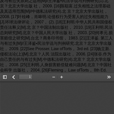
Toggle
返
Zoom
Zoom
Too
Sidebar
回
Out
In