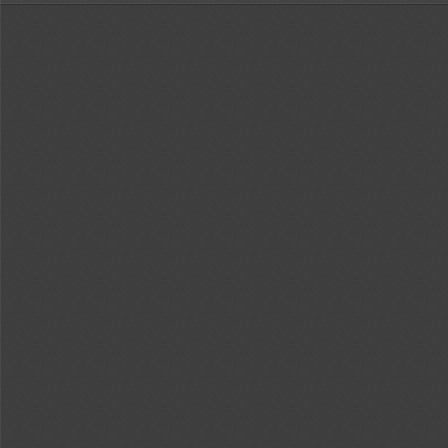
Sidebar
回
Out
In