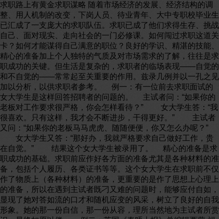
求职路上有黄金求职谋略 随着市场经济的发展、经济结构的调
整、用人机制的改变，下岗人员、待业青年、大中专职校毕业生
已汇成了一支庞大的求职队伍。求职已成了他们求得生存、挑战
自己、面对现实、走向社会的一门必修课。如何闯过求职这道关
卡？如何才能谋得自己满意的职位？良好的学识、精湛的技能、
精心的准备加上个人独特的气质及对市场需求的了解，往往是求
职成功的关键。但生活是复杂的，求职者的临场表现——自觉的
和不自觉的——常常起至关重要的作用。兹录几例并以一孔之见
加以分析，以供求职者参考。 例一：有一位前去求职面试的
女大学生是这样回答招聘者的问题的。 主试者问：“如果你的
老板对工作要求很严格，你会怎样看待？” 女大学生答：“我
很喜欢。只有这样，我才会不断进步，干得更好。” 主试者
又问：“如果你的老板马马虎虎、随随便便，你又怎么办呢？”
女大学生又答：“那好办，我就严格要求自己做好工作，贵
在自觉。” 结果这个女大学生被录用了。 精心的准备是求
职成功的基础。求职前应作好各方面的准备尤其是各种材料的准
备，包括个人履历、各类证书等等。这个女大学生在求职前不仅
作了物质上（各种材料）的准备，更重要的是作了思想上心理上
的准备，所以在遇到主试者既刁又难的问题时，能够应付自如，
显现了她对答如流的口才和随机应变的风采，树立了良好的自我
形象。她的那一份自信，那一份从容，理所当然地为主试者所赏