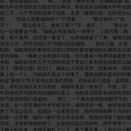
识，最终如愿以偿。 例二：英国《泰晤士报》总编辑西蒙·福
格当年在寻找职业方面创造过神话。那是他从伯明翰大学毕业的
第二天，为了寻找职业南下伦敦，走进《泰晤士报》总经理办公
室。 “您这儿需要编辑吗？”“不需要。” “要记者吗？”“也
不！” “那么排字工、校对工呢？”“不，都不。” “那么你
们一定需要这个啦。”福格从包里掏出一块牌子，上面写着：额
满，暂不雇用。总经理一看笑了。结果福格留了下来，做报社的
宣传工作。25年后他已升为报社的总编辑。 别出心裁，出奇
制胜。福格求职的事例告诉我们求职时要有敏锐的头脑和灵活多
变的策略。一棵树上吊死固不可取，但只要有一线希望就要努力
争取。福格在求职几乎无望的情况下凭自己富有创意的新招儿敲
开了《泰晤士报》的大门，确实让人回味无穷，拍案称奇。倘若
换上另一个人，可能就不是这个结果了。需要提醒的是求职时要
的是“新招儿”而不是哗众取宠的把戏，否则会弄巧成拙，适得其
反。求职必须以实力为基础，福格毕竟是一块金子，不然，25
年后他也不可能坐到总编的位置上，他的灵活而富有创意的求职
技巧是值得我们借鉴的。 例三：一个来自农村的相貌平平的
女孩，在一所普通的中专学校读书，成绩也很一般。她得知母亲
患了不治之症后，想减轻一点家里负担，想利用假期两个月的时
间挣一点学费。她到一家外资公司去应聘，韩国经理看了她的履
历表，没有表情地拒绝了。女孩收回自己的材料，用手掌撑了一
下椅子站起来，觉得手被扎了一下，看了看手掌，上面沁出一颗