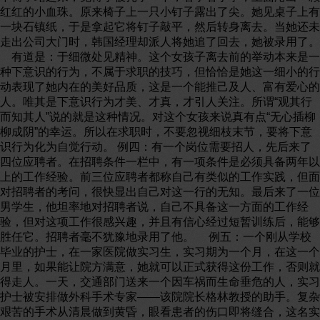
红红的小血珠。原来椅子上一只小钉子露出了尖。她见桌子上有
一块石镇纸，于是拿起它将钉子敲平，然后转身离去。当她还未
走出公司大门时，韩国经理却派人将她追了回去，她被录用了。
有道是：于细微处见精神。这个女孩子离去前的举动本来是一
种下意识的行为，不属于求职的技巧，但恰恰是她这一细小的行
动表现了她内在的美好品质，这是一个能推己及人、富有爱心的
人。唯其是下意识行为才美、才真，才引人关注。所谓“观其行
而知其人”说的就是这种情况。对这个女孩来说真有点“无心插柳
柳成阴”的幸运。所以在求职时，不要忽视细枝末节，要将下意
识行为化为自觉行动。 例四：有一个岗位需要招人，先后来了
四位应聘者。在招聘条件一栏中，有一项条件是必须具备两年以
上的工作经验。前三位应聘者都称自己有类似的工作实践，但面
对招聘者的考问，很快显出自己对这一行的无知。最后来了一位
男学生，他坦率地对招聘者说，自己不具备这一方面的工作经
验，但对这项工作很感兴趣，并且有信心经过短暂训练后，能够
胜任它。招聘者毫不犹豫地录用了他。 例五：一个刚从学校
毕业的护士，在一家医院做实习生，实习期为一个月，在这一个
月里，如果能让院方满意，她就可以正式获得这份工作，否则就
得走人。一天，交通部门送来一个因车祸而生命垂危的人，实习
护士被安排做外科手术专家——该院院长格林教授的助手。复杂
艰苦的手术从清晨做到黄昏，眼看患者的伤口即将缝合，这名实