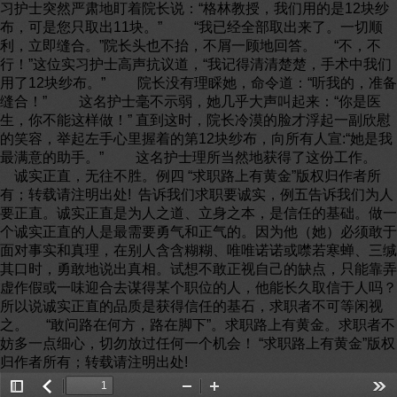
习护士突然严肃地盯着院长说：“格林教授，我们用的是12块纱
布，可是您只取出11块。” “我已经全部取出来了。一切顺
利，立即缝合。”院长头也不抬，不屑一顾地回答。 “不，不
行！”这位实习护士高声抗议道，“我记得清清楚楚，手术中我们
用了12块纱布。” 院长没有理睬她，命令道：“听我的，准备
缝合！” 这名护士毫不示弱，她几乎大声叫起来：“你是医
生，你不能这样做！” 直到这时，院长冷漠的脸才浮起一副欣慰
的笑容，举起左手心里握着的第12块纱布，向所有人宣:“她是我
最满意的助手。” 这名护士理所当然地获得了这份工作。
诚实正直，无往不胜。例四 “求职路上有黄金”版权归作者所
有；转载请注明出处! 告诉我们求职要诚实，例五告诉我们为人
要正直。诚实正直是为人之道、立身之本，是信任的基础。做一
个诚实正直的人是最需要勇气和正气的。因为他（她）必须敢于
面对事实和真理，在别人含含糊糊、唯唯诺诺或噤若寒蝉、三缄
其口时，勇敢地说出真相。试想不敢正视自己的缺点，只能靠弄
虚作假或一味迎合去谋得某个职位的人，他能长久取信于人吗？
所以说诚实正直的品质是获得信任的基石，求职者不可等闲视
之。 “敢问路在何方，路在脚下”。求职路上有黄金。求职者不
妨多一点细心，切勿放过任何一个机会！ “求职路上有黄金”版权
归作者所有；转载请注明出处!
Toggle
返
Zoom
Zoom
Too