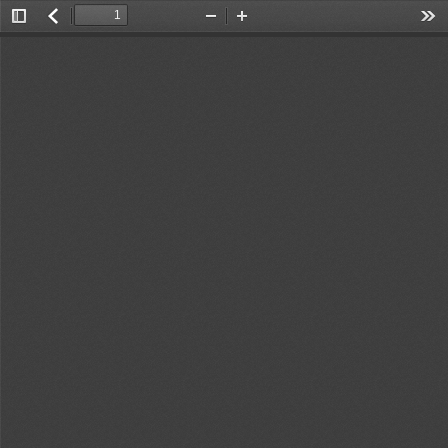
Toggle
返
Zoom
Zoom
Too
Sidebar
回
Out
In