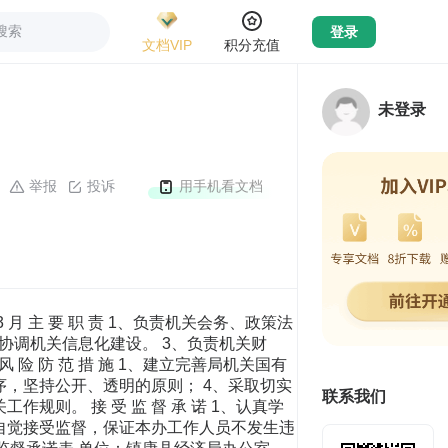
搜索
登录
文档VIP
积分充值
未登录
举报
投诉
用手机看文档
 月 主 要 职 责 1、负责机关会务、政策法
协调机关信息化建设。 3、负责机关财
险 防 范 措 施 1、建立完善局机关国有
序，坚持公开、透明的原则； 4、采取切实
联系我们
规则。 接 受 监 督 承 诺 1、认真学
、自觉接受监督，保证本办工作人员不发生违