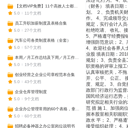
法违 纪行为。 4、
【文档VIP免费】11个高效人士都在用的项目排期进程Excel表，一键生成！（全年工作安排、营销计划、活动排期、媒体推广表、预算表等）
（财务） 填表日期：2
划。 ２、负责机关
5.0
11个文档
作。 4、完成领导交
员工升职加薪制度及表格合集
规定，实行会计人员
杜绝吃请、 收礼、
5.0
27个文档
5、严格遵守经费报销
汽车公司各类制度表格（全套）
增强防范意识； 2
5.0
57个文档
4、欢迎社会各界人士
业股 填表日期：201
本周／月工作总结及下周／月工作计划表格汇总
规划； 3、负责全
5.0
19个文档
职资格的评审上报工作
认真审核把关，不拖
创业经营之企业公司章程范本合集
开、公平、 公正。 
5.0
43个文档
度、规定。 3、自觉
政部门行政行为监督承诺
企业仓库管理制度
国民经济运行态势，
5.0
9个文档
研究拟定相关行业的
范 措 施 1、加强
企业办公管理常用的60个表格，拿来就用，建议收藏！
握本股室相关职能职责
5.0
60个文档
政水 平； 2、严
招聘必备神器之办公室岗位说明书
接受组织处理； 4、