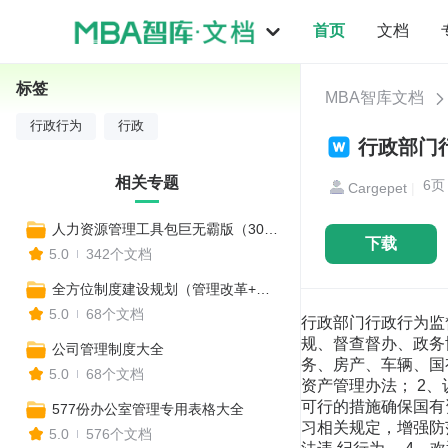
首页
文档
标签
MBA智库文档
行政行为
行政
行政部门行
相关专题
6
Cargepet
|
人力资源管理工具包巨无霸版（300个工具）
下载
5.0
342个文档
全方位制度建设规划（管理改革+全套制度建设）
5.0
68个文档
行政部门行政行为监督承
规、督查督办、政务
公司管理制度大全
务、房产、车辆、国有
5.0
68个文档
资产管理办法； 2
可行的措施确保国有资
577份办公室管理专用表格大全
习相关规定，增强防
5.0
576个文档