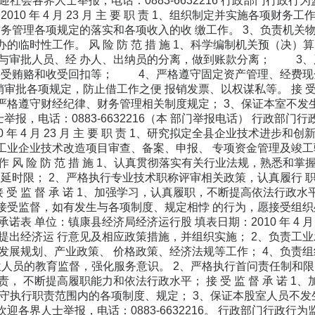
欢迎社会各界人士举报，电话：0883-6632216 行政部门行政
010 年 4 月 23 月 主 要 职 责 1、组织制定并实施各项
财务管理各项规定的落实和各项收入的收 缴工作。 3、负责机关
办的临时性工作。 风 险 防 范 措 施 1、科学编制机关预（
与审批人员、经 办人、出纳员的分离，做到账款分离； 3、
接受贿赂和收受回扣等； 4、严格遵守固定资产管理、经费现
审批各项规定，防止借工作之便 报销发票、以权谋私等。 接 受 
、严格遵守财经纪律、财务管理相关制度规定； 3、保证本室不发
举报，电话：0883-6632216（本 部门举报电话） 行政部
0 年 4 月 23 月 主 要 职 责 1、研究拟定全县企业技术进
县工业企业技术改造项目审查、备案、申报、 专项资金管理及竣工
 风 险 防 范 措 施 1、认真贯彻落实有关行业法规，熟悉和
 延时限； 2、严格执行专业技术职称评审相关政策，认真履行
接 受 监 督 承 诺 1、加强学习，认真履职，不断提高依法行政
接受监督，如有发生与各项制度、规定相悖 的行为，愿接受组织处理。 
表 单位：镇康县经济局经济运行股 填表日期：2010 年 4 月 2
提出经济运 行意见及相应政策措施，并组织实施； 2、负责工业
发展规划、产业政策、 价格政策、经济法规等工作； 4、负责组织
岗位人员的教育监督，强化服务意识。 2、严格执行首问责任制和
， 不断提高履职能力和依法行政水平； 接 受 监 督 承 诺 
格遵守执行职责范围内的各项制度、规定； 3、保证本股室人员不
欢迎各界人士举报，电话：0883-6632216。 行政部门行政