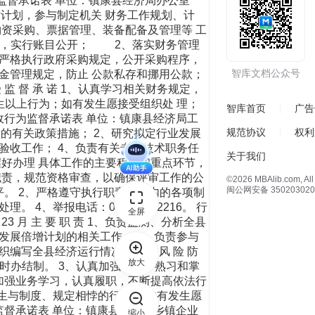
行为监督承诺表 单位：镇康县经济局办公室
财务工作计划，参与制定机关 财务工作规划、计
物资采购、票据管理、装备配备及管理等 工
决）算，实行账目公开； 2、落实财务管理
严格执行政府采购规定，公开采购程序，
智库文档公众号
金管理规定，防止 公款私存和挪用公款；
监 督 承 诺 1、认真学习相关财务规定，
生以上行为；如有发生愿接受组织处 理；
智库首页
广告
门行政行为监督承诺表 单位：镇康县经济局工
规范协议
权利
步和创新的有关政策措施； 2、研究拟定行业发展
验收工作； 4、负责有关专业技术职务任
关于我们
掌握好办理 具体工作的主要程序和重点环节，
 职责，规范资格审查，以确保评审工作的公
©2026 MBAlib.com, All 
闽公网安备 350203020
水平。 2、严格遵守执行职责范围内的各项制
4、举报电话：0883-6632216。 行
全屏
3 月 主 要 职 责 1、负责监测、分析全县
发展倍增计划的相关工作； 3、负责参与
编写全县经济运行情况分析。 风 险 防
放大
限时办结制。 3、认真加强学习，熟习和掌
1、加强业务学习，认真履职，不断提高依法行
发生与制度、规定相悖的行为， 如有发生愿
行为监督承诺表 单位：镇康县经济局乡镇企业
缩小