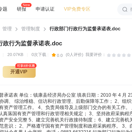
New
专题
研报
申请认证
VIP免费专区
管理
管理制度
行政部门行政行为监督承诺表.doc
政行为监督承诺表.doc
页
|
20.07KB
|
0次下载
|
(0人评价)
我要评价：
0.0
开通VIP
诺表 单位：镇康县经济局办公室 填表日期：2010 年 4 月 23
协调、 综治维稳、信访和行政管理、后勤保障等工作； 2、组织
资产管理工作。 4、负责局领导及上级部门交办的有关工作。 风 
、认真落国有资产管理和行政管理相关规定； 3、坚持政府采购程
产安全完整 5、建立完善机关行政接待制度； 6、建立完善机关工作
范意识； 2、严格遵守国有资产管理制度和政府采购程序。 3