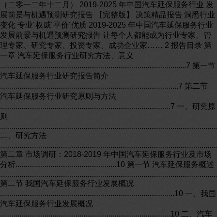
（二零一二年十二月） 2019-2025 年中国汽车延保服务行业 发展前景与机遇预测研究报告 【完整版】 决策精品报告 洞悉行业变化 专业˙权威˙平价˙优质 2019-2025 年中国汽车延保服务行业发展前景与机遇预测研究报告 让每个人都能成为行业专家、管理专家、研究专家、投资专家、成功企业家…… 2 报告目录 第一章 汽车延保服务行业研究方法、意义 ................................................................................................7 第一节 汽车延保服务行业研究报告简介 ............................................................................................7 第二节 汽车延保服务行业研究原则与方法 ........................................................................................7 一、研究原则 ..................................................................................................................................7 二、研究方法 ..................................................................................................................................8 第二章 市场调研：2018-2019 年中国汽车延保服务行业及市场分析....................................................10 第一节 汽车延保服务概述 ..................................................................................................................10 第二节 我国汽车延保服务行业发展概况 ..........................................................................................10 一、我国汽车延保服务行业发展概况 ........................................................................................10 二、汽车延保将带来多方共赢 ....................................................................................................11 三、汽车延保产品结构分析 ........................................................................................................11 四、业务流程状况分析 ................................................................................................................12 五、行业服务模式分析 ................................................................................................................12 六、汽车延保市场规模分析 ........................................................................................................13 第三节 我国汽车延保服务行业市场发展现状 ..................................................................................13 一、国内汽车延保发展缓慢 ........................................................................................................13 二、中国汽车延保市场的现状和主要问题 ................................................................................14 三、经营对策需因地制宜 ............................................................................................................14 四、保险业拟推行业性汽车延保险 ............................................................................................15 五、尚需处理好配套问题 ............................................................................................................16 第四节 中国二手车延保市场发展分析 ..............................................................................................16 一、国内二手车延保发展背景 ....................................................................................................17 二、二手车延保市场调研 ............................................................................................................18 第五节 基于 PEST-SWOT 分析的中国汽车延保业务发展研究 ......................................................23 一、汽车延保业务发展优势 ........................................................................................................23 二、汽车延保业务发展劣势 ........................................................................................................24 三、汽车延保业务发展机遇 ........................................................................................................25 四、汽车延保业务发展挑战 ........................................................................................................26 五、结语 ........................................................................................................................................27 第六节 我国汽车延保服务发展存在的问题及对策研究 ..................................................................27 一、我国发展汽车延保服务的重要意义 ....................................................................................28 （一）有利于提升汽车后市场服务水平，促进汽车行业良性发展 ........................................28 （二）有助于拓宽汽车产业链的盈利来源，提高相关企业的利润 ........................................28 （三）有利于消费者规避汽车故障风险，提前锁定用车成本 ................................................29 二、我国汽车延保服务发展中存在的问题 ................................................................................29 （一）汽车延保行业法律法规缺乏，行业规范及标准待建 ....................................................29 （二）销售和客户服务不专业，汽车延保需求不足 ................................................................29 （三）汽车延保品种有限，不能满足消费者的个性化需求 ....................................................30 （四）车辆维修相关数据缺失，汽车延保定价偏高 ................................................................30 三、我国汽车延保服务发展的对策 ............................................................................................30 （一）完善汽车延保行业的相关法律法规 ................................................................................30 2019-2025 年中国汽车延保服务行业发展前景与机遇预测研究报告 让每个人都能成为行业专家、管理专家、研究专家、投资专家、成功企业家…… 3 （二）扩大汽车延保需求，加强汽车延保的推广 ....................................................................31 （三）加强汽车延保产业链上相关主体的合作沟通 ................................................................31 （四）丰富汽车延保产品，加强汽车延保定价的合理性 ........................................................31 四、结语 ........................................................................................................................................32 第七节 2019-2025 年我国汽车延保服务行业发展前景及趋势预测................................................32 一、汽车延保服务行业发展前景 ................................................................................................32 三、专业化分工是大势所趋 ........................................................................................................33 四、二手车延保市场空间巨大 ....................................................................................................34 第八节 汽车延保业务发展创新 ..........................................................................................................34 一、发展现状 ................................................................................................................................34 (一）国内市场预估.......................................................................................................................34 (二）参与主体与业务模式...........................................................................................................34 （三）面临的问题和困境 ............................................................................................................35 二、促进汽车延保保险市场发展建议 ........................................................................................35 （一）创新产品管理和设计理念 ................................................................................................36 （二）实施差异化的市场拓展策略 ............................................................................................36 （三）充分借助车险传统优势 ....................................................................................................36 （四）建立保险行业延保数据合作共享机制 ............................................................................36 第四章 2019-2025 年中国汽车延保服务行业发展环境分析....................................................................38 第一节 现代服务业发展的影响因素研究 ..........................................................................................38 一、外部影响因素分析 ................................................................................................................38 （一）城镇居民收入水平 ............................................................................................................38 （二）市场化程度 ........................................................................................................................38 （三）经济发展水平 ....................................................................................................................38 （四）政府投资水平 ....................................................................................................................38 二、内部影响因素分析 ................................................................................................................38 （一）现代服务业的内部结构 ....................................................................................................39 （二）服务业从业人员的素质 ....................................................................................................39 （三）现代服务业投资 ................................................................................................................39 第二节 加快发展消费性服务业具有重要意义 ..................................................................................39 一、有利于满足居民消费需求升级和对美好生活的需要 ........................................................39 二、有利于实现服务业发展质量、效率和动力变革 ................................................................39 三、有利于培育和壮大经济增长新动能 ....................................................................................40 四、有利于扩大国际影响力和竞争力 ........................................................................................40 第三节 经济发展变化形势分析 ..........................................................................................................40 一、2019 年国际经济形势分析及预测 .......................................................................................40 二、2019 年国内经济形势分析及预测 .......................................................................................45 三、中国经济未来发展趋势及前景展望 ....................................................................................49 四、经济加速向现代服务经济转型 ............................................................................................50 第四节 汽车延保服务行业社会发展变化形势分析 ..........................................................................50 一、人口结构和人口红利的变化 ................................................................................................50 二、收入分配的变化 ....................................................................................................................54 三、品位/生活风格、生活方式的改变 .......................................................................................56 四、消费习惯的变化 ....................................................................................................................56 2019-2025 年中国汽车延保服务行业发展前景与机遇预测研究报告 让每个人都能成为行业专家、管理专家、研究专家、投资专家、成功企业家…… 4