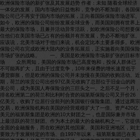
欧洲保险市场的新扩张及其发展趋势 作者：未知 随着全球经济
一体化的发展，国内市场的日益饱和，竞争的不断加剧，各国保
险公司已不再安于国内市场的拓展，正向着国际保险市场进军。
如今，欧洲的保险公司纷纷发展全球业务，而美国则拥有世界上
最大的保险市场，且兼并活动异常活跃，如欧洲保险公司想要保
住他们在美国市场已占有的份额并有所发展，势必不断地扩张。
应该说，北美市场对于他们来说，机会定比本土要多得多。欧洲
保险公司在完成欧洲大陆内的业务拓展后，正实施着向美国保险
市场扩张的战略。 一、美国是欧洲保险市场新扩张的目标市
场 众所周知，美国的保险市场已高度饱和，投保人群体已
不可能再扩大，且由于过度竞争，10年来保费的增长速度低于
通货膨胀，但是欧洲的保险公司并未放慢在美国的收购活动。近
期，荷兰的埃贡公司出价97亿美元收购了总部位于旧金山的跨
美公司，成为美国人寿保险业的三巨头之一。之后不足一个月，
排名欧洲第二的荷兰和比利时合资的福第斯保险公司又开价26
亿美元，收购了位居行业前列的美国银行保险集团。通过这两宗
交易，欧洲保险机构在美国的经营规模扩大了一倍。资产420亿
美元的福第斯集团是欧洲的10大财团之一，也是国际兼并市场
上最活跃的荷兰财团。作为本土的最大的金融机构之一，它提供
全面的金融服务，而在欧洲的其他国家、美国和亚洲地区，则主
要致力于发展特定的市场。自1997年以来，福第斯集团已在美