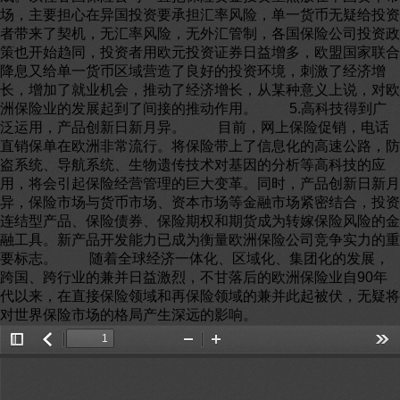
场，主要担心在异国投资要承担汇率风险，单一货币无疑给投资
者带来了契机，无汇率风险，无外汇管制，各国保险公司投资政
策也开始趋同，投资者用欧元投资证券日益增多，欧盟国家联合
降息又给单一货币区域营造了良好的投资环境，刺激了经济增
长，增加了就业机会，推动了经济增长，从某种意义上说，对欧
洲保险业的发展起到了间接的推动作用。 5.高科技得到广
泛运用，产品创新日新月异。 目前，网上保险促销，电话
直销保单在欧洲非常流行。将保险带上了信息化的高速公路，防
盗系统、导航系统、生物遗传技术对基因的分析等高科技的应
用，将会引起保险经营管理的巨大变革。同时，产品创新日新月
异，保险市场与货币市场、资本市场等金融市场紧密结合，投资
连结型产品、保险债券、保险期权和期货成为转嫁保险风险的金
融工具。新产品开发能力已成为衡量欧洲保险公司竞争实力的重
要标志。 随着全球经济一体化、区域化、集团化的发展，
跨国、跨行业的兼并日益激烈，不甘落后的欧洲保险业自90年
代以来，在直接保险领域和再保险领域的兼并此起被伏，无疑将
对世界保险市场的格局产生深远的影响。
Toggle
返
Zoom
Zoom
Too
Sidebar
回
Out
In