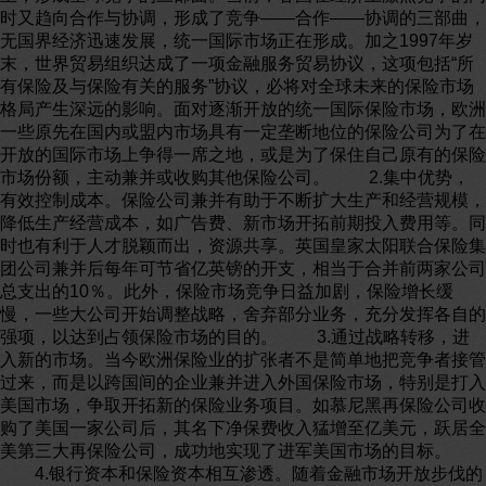
时又趋向合作与协调，形成了竞争——合作——协调的三部曲，
无国界经济迅速发展，统一国际市场正在形成。加之1997年岁
末，世界贸易组织达成了一项金融服务贸易协议，这项包括“所
有保险及与保险有关的服务”协议，必将对全球未来的保险市场
格局产生深远的影响。面对逐渐开放的统一国际保险市场，欧洲
一些原先在国内或盟内市场具有一定垄断地位的保险公司为了在
开放的国际市场上争得一席之地，或是为了保住自己原有的保险
市场份额，主动兼并或收购其他保险公司。 2.集中优势，
有效控制成本。保险公司兼并有助于不断扩大生产和经营规模，
降低生产经营成本，如广告费、新市场开拓前期投入费用等。同
时也有利于人才脱颖而出，资源共享。英国皇家太阳联合保险集
团公司兼并后每年可节省亿英镑的开支，相当于合并前两家公司
总支出的10％。此外，保险市场竞争日益加剧，保险增长缓
慢，一些大公司开始调整战略，舍弃部分业务，充分发挥各自的
强项，以达到占领保险市场的目的。 3.通过战略转移，进
入新的市场。当今欧洲保险业的扩张者不是简单地把竞争者接管
过来，而是以跨国间的企业兼并进入外国保险市场，特别是打入
美国市场，争取开拓新的保险业务项目。如慕尼黑再保险公司收
购了美国一家公司后，其名下净保费收入猛增至亿美元，跃居全
美第三大再保险公司，成功地实现了进军美国市场的目标。
4.银行资本和保险资本相互渗透。随着金融市场开放步伐的