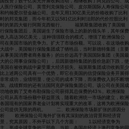
国投资了数十亿美元开展收购活动，相继收购了阿克西公司、成
人医疗保险公司、英雪列克保险公司、皮尔斯国际人寿保险公司
和约翰爱尔登金融公司。去年又用130亿美元的价格收购了比利
时的邦克集团，而今年初又以581亿比利时法郎的代价控股比利
时的第四大银行阿斯克西银行。 福第斯集团收购了美国银
行保险集团后，美国诞生了保险市场上的新的领头羊，其年保费
收入高达36亿美元，这种强强联合的模式，增强了欧洲保险公
司在美国市场的竞争力。扩大了市场份额。可以说，在这场收购
大战中，美国银行保险集团成了牺牲品，当时新德特集团（主要
从事美国消费者商务服务）的出价远高于美国国际集团（美国最
大的公用事业保险公司），后因新德特集团的股价急剧下跌，使
美国在被收购战中蒙受重大经济损失。福第斯集团成功收购至少
比上述两公司具有一个优势，即它在美国的信贷保险业务开展得
非常成功，业绩明显，使公司的成本下降，而保费收入则不断增
加。战绩辉煌的还有法国阿克萨保险集团公司。该公司在美国成
功地收购了艾奇布勒保险公司获得其总保费的43％。欧洲保险
公司从高市场份额中获益匪浅，随着欧洲统一市场的建立，欧洲
各国现有的国家养老金计划将实现重大的改革，这将为欧洲保险
公司提供无限的商机。 二、欧洲保险市场新扩张的原因分
析 欧洲保险公司海外扩张有其深刻的政治背景和经济背
景，究其原因，不外乎以下几个方面： 1.以经济竞争为
主，形成全球竞争的三部曲。当前，各国在经济上激烈竞争的同