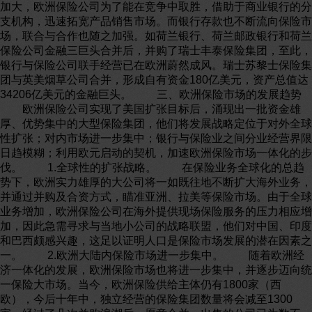
加大，欧洲保险公司为了能在竞争中取胜，借助于商业银行的分
支机构，迅速拓宽产品销售市场。而银行存款也不断流向保险市
场，联合与合作也随之加强。如荷兰银行、荷兰邮政银行和荷兰
保险公司金融三巨头合并后，并购了瑞士丰泰保险集团，至此，
银行与保险公司联手经营已在欧洲蔚然成风。瑞士苏黎士保险集
团与英美烟草公司合并，形成自有资金180亿美元，资产总值达
34206亿美元的金融巨头。 三、欧洲保险市场的发展趋势
欧洲保险公司实现了美国扩张目标后，涌现出一批资金雄
厚、优势集中的大型保险集团，他们将发展战略定位于对外全球
性扩张；对内市场进一步集中；银行与保险业之间分业经营界限
日趋模糊；利用欧元启动的契机，加速欧洲保险市场一体化的步
伐。 1.全球性的扩张战略。 在保险业务全球化的总趋
势下，欧洲实力雄厚的大公司将一如既往地不断扩大海外业务，
并通过并购及合资方式，瞄准亚洲、拉美等保险市场。由于全球
业务增加，欧洲保险公司在海外提供现场保险服务的压力相应增
加，因此急需寻求与当地小公司的战略联盟，他们对中国、印度
和巴西颇感兴趣，这足以证明人口是保险市场发展的潜在因素之
一。 2.欧洲大陆内保险市场进一步集中。 随着欧洲经
济一体化的发展，欧洲保险市场也将进一步集中，并逐步迈向统
一保险大市场。当今，欧洲保险供给主体仍有1800家（西
欧），今后十年中，独立经营的保险集团数量将会减至1300