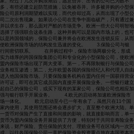
家。经过了几次并购浪潮后，愿意合并、出售的公司已为数不
多，有些还建立起防范措施，以免被吞并。许多被并购的小型保
险公司原利润期望难以实现，而代价却过高，从而出现了小型公
司二次出售现象。如果说小公司在竞争中面临破产，只有通过兼
并以求生存，那么面对严酷的市场竞争。欧洲一些大公司明智地
选择了强强联合这条生路，这种并购可以是国内市场上的，也可
以是跨国领域的，保险公司兼并将会在欧洲发生连锁反应，从而
使欧洲保险市场的结构发生迅速的变化。 3.保险公司与银
行间密切联系。 在并购过程中，保险市场两极分化，形成
实力雄厚的跨国保险集团公司和专业化的小型保险公司，使欧洲
盟内保险市场出现了两大变革。第一，不再限制银行与保险公司
业务相互渗透；第二，允许欧盟各国的保险经纪人和代理人自由
进入他国保险市场。只要保险服务机构在盟内任何一国获得营业
许可证，即可在其它成员国内直接开展保险业务。一些银行建立
起自己的保险公司，或买下现有的某家公司，保险公司也相应加
强与银行联手开展业务。 4.欧元的启动将加速欧洲保险市
场一体化。 欧元启动至今已一年有余了，虽然只在11个国
家内使用，其使用范围还将会逐步扩大，直至整个欧洲大陆。单
一货币对保险产生了直接和间接的影响，就直接影响而言，单一
货币为盟内保险业务开展提供了方便，特别对于共同非寿险业务
来说，财产保险、责任保险的支付、理赔业务可在区域内一次完
成。以往各国保险公司一直把保险资金投资重点放在本国资本市