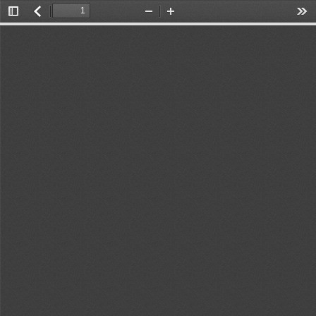
Toggle
返
Zoom
Zoom
Too
Sidebar
回
Out
In