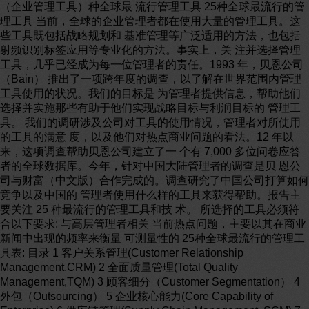
（企业管理工具）种全球最 流行管理工具 25种全球最流行的管理工具 当前，全球的企业管理者都在使用大量的管理工具。这些工具既包括战略规划和 基准管理等广泛适用的方法，也包括射频识别标签应用等专业化的方法。事实上，关 注并选择管理工具，几乎已经成为每一位管理者的责任。1993 年，贝恩公司（Bain） 推出了一项跨年度的调查，以了解在世界范围内管理工具使用的状况。我们的目标是 为管理者提供信息，帮助他们选择并实施那些有助于他们实现战略目标与利润目标的 管理工具。 我们的调研涉及公司对工具的使用情况，管理者对所使用的工具的满意 度，以及他们对热点商业问题的看法。12 年以来，这项调查帮助贝恩公司建立了一 个有 7,000 多位问卷应答者的全球数据库。今年，针对中国大陆管理者的调查是贝 恩公司与财富（中文版）合作完成的。调查研究了中国公司打算如何竞争以及中国的 管理者使用什么样的工具来获得帮助。报告主要关注 25 种最流行的管理工具和技 术。 所选择的工具必须符合以下要求: 与高层管理者相关 当前热点问题，主要以其在商业新闻中出现的频率来衡量 可测量性的 25种全球最流行的管理工具表: 目录 1 客户关系管理(Customer Relationship Management,CRM) 2 全面质量管理(Total Quality Management,TQM) 3 顾客细分（Customer Segmentation） 4 外包（Outsourcing） 5 企业核心能力(Core Capability of Enterprise) 6 供应链管理(Supply Chain Management ,SCM) 7 战略规划（Strategic Planning） 8 业务流程再造（Business Process Reengineering,BPR） 9 知识管理（ Knowledge Management,KM） 10 使命书和愿景书 11 平衡记分卡(The Blanced ScoreCard,BSC) 12 作业导向管理 13 忠诚度管理 14 六西格玛(6σ) 15 战略联盟（Strategic Alliance） 16 基准管理（benchmarking） 17 变革管理计划（Change Management） 18 增长战略（Growth Strategies） 19 经济附加值增值分析(Economic Value Added,EVA) 20 价格优化模型（Price Optimization Models） 21 开放市场创新 22 规模定制(Mass Customiza．tion，MC) 23 情景设定和突发计划(Scenario Planning) 24 海外经营 25 射频识别(Radio Frequency Identification，RFID) 中国管理工具使用现状 近年来，中国公司低成本制造的能力享誉全球。没有哪个国家能够像中国那样，以如 此低的价格向世界市场提供大量标准化的产品。 然而，中国的管理者也面临各种竞 争压力，其中包括来自那些以高质量的产品侵占市场的跨国公司的挑战。贝恩公司与 财富（中文版）近期合作进行了中国经理人管理工具使用的调研，调研涉及 25种最 流行的管理工具（见上图表）。调研显示，中国公司并不打算永远都做低价值商品的 制造者。 在调研中发现，88% 的中国经理人认为，他们的产品和服务趋向于低值商 品化。很明显以提供差异化的、更富创新性的商品; 78%的中国管理者担心，顾客洞 察力方面的欠缺是影响他们业绩的一大障碍。此外，他们似乎对那些能够帮助其实现 创新的大胆举措非常有兴趣。例如，大约 80% 的人（这个比例甚至高于其他国家） 认为，在新产品、工艺流程和服务的开发过程中，通过与其他公司甚至竞争者合作， 可以大大提高创新能力。 客户关系管理(CRM) 客户关系管理(Customer Relationship Management,CRM),最早发展客户关系 管理的国家是美国，这个概念最初由 Gartner Group提出来，在 1980年初便有所谓 的“接触管理”(Contact Management),即专门收集客户与公司联系的所有信息，到 1990年则演变成包括电话服务中心支持资料分析的客户关怀（Customer care）。最 近开始在企业电子商务中流行。 客户关系管理(CRM)的定义 关于 CRM的定义，不同的研究机构有着不同的表述。 最早提出该概念的 Gartner Group认为：所谓的客户关系管理就是为企业提供全方位 的管理视角；赋予企业更完善的客户交流能力，最大化客户的收益率。 Hurwitz Group 认为：CRM的焦点是自动化并改善与销售、市场营销、客户服务和支 持等领域的客户关系有关的商业流程。CRM既是一套原则制度，也是一套软件和技术。 它的目标是缩减销售周期和销售成本、增加收入、寻找扩展业务所需的新的市场和渠 道以及提高客户的价值、满意度、赢利性和忠实度。CRM应用软件将最佳的实践具体 化并使用了先进的技术来协助各企业实现这些目标。CRM在整个客户生命期中都以客 户为中心，这意味着 CRM应用软件将客户当作企业运作的核心。CRM应用软件简化协 调了各类业务功能（如销售、市场营销、服务和支持）的过程并将其注意力集中于满 足客户的需要上。CRM应用还将多种与客户交流的渠道，如面对面、电话接洽以及 Web 访问协调为一体，这样，企业就可以按客户的喜好使用适当的渠道与之进行交流。 而 IBM则认为：客户关系管理包括企业识别、挑选、获取、发展和保持客户的整个商 业过程。IBM把客户关系管理分为三类：关系管理、流程管理和接入管理。 从管理科学的角度来考察，客户关系管理（CRM）源于市场营销理论； 从解决方案的角度考察，客户关系管理（CRM）是将市场营销的科学管理理念通过信 息技术的手段集成在软件上面，得以在全球大规模的普及和应用。 作为解决方案（Solution）的客户关系管理（CRM），它集合了当今最新的信息 技术，它们包括 Internet和电子商务、多媒体技术、数据仓库和数据挖掘、专家系 统和人工智能、呼叫中心等等。作为一个应用软件的客户关系管理（CRM），凝聚了 市场营销的管理理念。市场营销、销售管理、客户关怀、服务和支持构成了 CRM软件 的基石。 综上，客户关系管理（CRM）有三层含义： （1）体现为新态企业管理的指导思想和理念； （2）是创新的企业管理模式和运营机制； （3）是企业管理中信息技术、软硬件系统集成的管理方法和应用解决方案的总 和。 其核心思想就是：客户是企业的一项重要资产，客户关怀是 CRM的中心，客户关 怀的目的是与所选客户建立长期和有效的业务关系，在与客户的每一个“接触点”上 都更加接近客户、了解客户，最大限度地增加利润和利润占有率。 CRM的核心是客户价值管理，它将客户价值分为既成价值、潜在价值和模型价值， 通过一对一营销原则，满足不同价值客户的个性化需求，提高客户忠诚度和保有率， 实现客户价值持续贡献，从而全面提升企业盈利能力。 尽管 CRM最初的定义为企业商务战略，但随着 IT技术的参与，CRM已经成为管理 软件、企业管理信息解决方案的一种类型。 因此另一家著名咨询公司盖洛普(Gallup）将 CRM定义为：策略＋管理＋IT。强 调了 IT技术在 CRM管理战略中的地位，同时，也从另一个方面强调了 CRM的应用不 仅仅是 IT系统的应用，和企业战略和管理实践密不可分。 客户关系管理(CRM)出现的原因 需求的拉动 放眼看去，一方面，很多企业在信息化方面已经做了大量工作，收到了很好的经 济效益。另一方面，一个普遍的现象是，在很多企业，销售、营销和服务部门的信息 化程度越来越不能适应业务发展的需要，越来越多的企业要求提高销售、营销和服务 的日常业务的自动化和科学化。这是客户关系管理应运而生的需求基础。 仔细地倾听一下，我们会从顾客、销售、营销和服务人员、企业经理那里听到各种抱 怨。 来自销售人员的声音。从市场部提供的客户线索中很难找到真正的顾客，我常在这些 线索上花费大量时间。我是不是该自己来找线索？出差在外，要是能看到公司电脑里 的客户、产品信息就好了。我这次面对的是一个老客户，应该给他报价才能留住它呢? 来自营销人员的声音。去年在营销上开销了 2000万。我怎样才能知道这 2000万的回 报率？在展览会上，我们一共收集了 4700张名片，怎么利用它们才好？展览会上， 我向 1000多人发放了公司资料，这些人对我们的产品看法怎样？其中有多少人已经 与销售人员接触了？我应该和那些真正的潜在购买者多多接触，但我怎么能知道谁是 真正的潜在购买者？我怎么才能知道其他部门的同事和客户的联系情况，以防止重复 地给客户发放相同的资料？有越来越多的人访问过我们的站点了。但我怎么才能知道 这些人是谁？我们的产品系列很多，他们究竟想买什么？ 来自服务人员的声音。其实很多客户提出的电脑故障都是自己的误操作引起的，很多 情况下都可以自己解决，但回答这种类型的客户电话占去了工程师的很多时间，工作 枯燥而无聊；怎么其它部门的同事都认为我们的售后服务部门只是花钱而挣不来钱？ 来自顾客的声音。我从企业的两个销售人员那里得到了同一产品的不同报价，哪个才 是可靠的？我以前买的东西现在出了问题。这些问题还没有解决，怎么又来上门推销？ 一个月前，我通过企业的网站发了一封 EMAIL，要求销售人员和我联系一下。怎么到 现在还是没人理我？我已经提出不希望再给我发放大量的宣传邮件了，怎么情况并没 有改变？我报名参加企业网站上登出的一场研讨会，但一直没有收到确认信息。研讨 会这几天就要开了，我是去还是不去？为什么我的维修请求提出一个月了，还是没有 等到上门服务？ 来自经理人员的声音。有个客户半小时以后就要来谈最后的签单事宜，但一直跟单的 人最近辞职了，而我作为销售经理，对与这个客户联系的来龙去脉还一无所知，真急 人；有三个销售员都和这家客户联系过，我作为销售经理，怎么知道他们都给客户承 诺过什么;现在手上有个大单子。我作为销售经理，该派哪个销售员我才放心呢？这 次的产品维修技术要求很高，我是一个新经理，该派哪一个维修人员呢？ 上面的问题可归纳为两个方面的问题。其一，企业的销售、营销和客户服务部门 难以获得所需的客户互动信息。其次，来自销售、客户服务、市场、制造、库存等部 门的信息分散在企业内，这些零散的信息使得无法对客户有全面的了解，各部门难以 在统一的信息的基础上面对客户。这需要各部门对面向客户的各项信息和活动进行集 成，组建一个以客户为中心的企业，实现对面向客户的活动的全面管理。 可是，竞争的压力越来越大。在产品质量、供货及时性等方面，很多企业已经没 有多少潜力可挖。而上面的问题的改善将大大有利于企业竞争力的提高，有利于企业 赢得新客户、保留老客户和提高客户利润贡献度。很多企业，特别是那些已经有了相 当的管理基础和信息基础的企业来说，现在，这个时间已经来临了。 实际上，正如所有的“新”管理理论一样，客户关系管理绝不是什么新概念。它 只是在新形势下获得了新内涵。你家门口的小吃店的老板会努力记住你喜欢吃辣这种 信息，当你要一份炒面时，他会征询你的意见，要不要加辣椒。但如果你到一个大型 的快餐店（譬如，这家店有 300个座位）时，就不会得到这种待遇了，即使你每天都 去一次。为什么呢？最重要的原因是，如果要识别每个客户，快餐店要搜集和处理的 客户信息量是小吃店的 n倍，超出了企业的信息搜集和处理能力。而信息技术的发展 使得这种信息应用成为可能。 企业的客户可通过电话、传真、网络等访问企业，进行业务往来。 任何与客户打交道的员工都能全面了解客户关系、根据客户需求进行交易、了解如何 对客户进行纵向和横向销售、记录自己获得的客户信息。 能够对市场活动进行规划、评估，对整个活动进行 360度的透视。 能够对各种销售活动进行追踪。 系统用户可不受地域限制，随时访问企业的业务处理系统，获得客户信息。 拥有对市场活动、销售活动的分析能力。 能够从不同角度提供成本、利润、生产率、风险率等信息，并对客户、产品、职能部 门、地理区域等进行多维分析。 上面的所有功能都是围绕客户展开的。与“客户是上帝”这种可操作性不强的口 号相比，这些功能把对客户的尊重落到了实处。客户关系管理的重要性就在于它把客 户地单独列了出来，围绕着客户做文章。 技术的推动 计算机、通讯技术、网络应用的飞速发展使得上面的想法不再停留在梦想阶段。 办公自动化程度、员工计算机应用能力、企业信息化水平、企业管理水平的提高 都有利于客户关系管理的实现。我们很难想象，在一个管理水平低下、员工意识落后、 信息化水平很低的企业从技术上实现客户关系管理。有一种说法很有道理：客户关系 管理的作用是锦上添花。现在，信息化、网络化的理念在我国很多企业已经深入人心， 很多企业有了相当的信息化基础。 电子商务在全球范围内正开展的如火如荼，正在改变着企业做生意的方式。通过 Internet，可开展营销活动，向客户销售产品，提供售后服，收集客户信息。重要的 是，这一切的成本是那么低。 客户信息是客户关系管理的基础。数据仓库、商业智能、知识发现等技术的发展， 使得收集、整理、加工和利用客户信息的质量大大提高。在这方面，我们可看一个经 典的案例。一个美国最大的超市：沃尔玛，在对顾客的购买清单信息的分析表明，啤 酒和尿布经常同时出现在顾客的购买清单上。原来，美国很多男士在为自己小孩买尿 布的时候，还要为自己的带上几瓶啤酒。而在这个超市的货架上，这两种商品离得很 远，因此，沃尔玛超市就重新分布货架，即把啤酒和尿布放得很近，使得购买尿布的 男人很容易地看到啤酒，最终使得啤酒的销量大增。这就是著名的“啤酒与尿布”的 数据挖掘案例。 在可以预期的将来，我国企业的通讯成本将会降低。这将推动互联网、电话的发 展，进而推动呼叫中心的发展。网络和电话的结合，使得企业以统一的平台面对客户。 管理理念的更新 经过二十多年的发展，市场经济的观念已经深入人心。当前，一些先进企业的重 点正在经历着从以产品为中心向以客户为中心的转移。有人提出了客户联盟的概念， 也就是与客户建立共同获胜的关系，达到双赢的结果，而不是千方百计地从客户身上 谋取自身的利益。 现在是一个变革的时代、创新的时代。比竞争对手领先一步，而且仅仅一步，就 可能意味着成功。业务流程的重新设计为企业的管理创新提供了一个工具。在引入客 户关系管理的理念和技术时，不可避免地要对企业原来的管理方式进行改变，变革、 创新的思想将有利于企业员工接受变革，而业务流程重组则提供了具体的思路和方法。 在互联网时代，仅凭传统的管理思想已经不够了。互联网带来的不仅是一种手段， 它触发了企业组织架构、工作流程的重组以及整个社会管理思想的变革。 客户关系管理(CRM)如何进行 客户关系管理的实现，可从两个层面进行考虑。其一是解决管理理念问题，其二 是向这种新的管理模式提供信息技术的支持。其中，管理理念的问题是客户关系管理 成功的必要条件。这个问题解决不好，客户关系管理就失去了基础。而没有信息技术 的支持，客户关系管理工作的效率将难以保证，管理理念的贯彻也失去了落脚点。 客户关系管理在技术上是怎么实现的 在采用 CRM解决方案时，销售力量自动化（Sales Force Automation, SFA）在 国外已经有了十几年的发展，并将在近几年在国内获得长足发展。SFA是早期的针对 客户的应用软件的出发点，但从 90年代初开始，其范围已经大大地扩展，以整体的 视野，提供集成性的方法来管理客户关系。 就像 SFA的字面意思所表明的，SFA主要是提高专业销售人员的大部分活动的自 动化程度。它包含一系列的功能，提高销售过程的自动化程度，并向销售人员提供工 具，提高其工作效率。它的功能一般包括日历和日程安排、联系和客户管理、佣金管 理、商业机会和传递渠道管理、销售预测、建议的产生和管理、定价、区域划分、费 用报告等。 举例来讲，有的 CRM产品具有销售配置模块，允许系统用户（不论是客户还是销 售代表）根据产品部件确定最终产品，而用户不需晓得这些部件是怎么连结在一起， 甚至不需要知道这些部件能否连结在一起。由于用户不需技术背景即可配置复杂的产 品，因此，这种销售配置工具特别适合在网上应用，如 Dell计算机公司，允许其客 户通过网络配置和定购个人电脑。自助的网络销售能力，使得客户可通过互联网选择、 购买产品和服务，使得企业可直接与客户进行低成本的、以网络为基础的电子商务。 营销 营销自动化模块是 CRM的最新成果，作为对 SFA的补充，它为营销提供了独特的 能力，如营销活动（包括以网络为基础的营销活动或传统的营销活动）计划的编制和 执行、计划结果的分析；清单的产生和管理；预算和预测；营销资料管理；“营销百 科全书”（关于产品、定价、竞争信息等的知识库）；对有需求客户的跟踪、分销和 管理。营销自动化模块与 SFA模块的不同在于，它们提供的功能不同，这些功能的目 标也不同。营销自动化模块不局限于提高销售人员活动的自动化程度，其目标是为营 销及其相关活动的设计、执行和评估提供详细的框架。在很多情况下，营销自动化和 SFA模块是补充性的。例如，成功的营销活动可能得知很好的有需求的客户，为了使 得营销活动真正有效，应该及时地将销售机会提供给执行的人，如销售专业人员。在 客户生命周期中，这两个应用具有不同的功能，但它们常常是互为补充的。 客户服务与支持 在很多情况下，客户的保持和提高客户利润贡献度依赖于提供优质的服务，客户 只需轻点鼠标或打一个电话就可以转向企业的竞争者。因此，客户服务和支持对很多 公司是极为重要的。在 CRM中，客户服务与支持主要是通过呼叫中心和互联网实现。 在满足客户的个性化要求方面，它们的速度、准确性和效率都令人满意。CRM系统中 的强有力的客户数据使得通过多种渠道（如互联网、呼叫中心）的纵横向销售变得可 能，当把客户服务与支持功能同销售、营销功能比较好地结合起来时，就能为企业提 供很多好机会，向已有的客户销售更多的产品。客户服务与支持的典型应用包括：客 户关怀；纠纷、次货、订单跟踪；现场服务；问题及其解决方法的数据库；维修行为 安排和调度；服务协议和合同；服务请求管理。 计算机、电话、网络的集成 企业有许多同客户沟通的方法，如面对面的接触、电话、呼叫中心、电子邮件、 互联网、通过合作伙伴进行的间接联系等。CRM应用有必要为上述多渠道的客户沟通 提供一致的数据和客户信息。我们知道，客户经常根据自己的偏好和沟通渠道的方便 与否，掌握沟通渠道的最终选择权。例如，有的客户或潜在的客户不喜欢那些不请自 来的电子邮件，但企业偶尔打来电话却不介意，因此，对这样的客户，企业应避免向 其主动发送电子邮件，而应多利用电话这种方式。 统一的渠道能给企业带来效率和利益，这些收益主要从内部技术框架和外部关系 管理方面表现出来。就内部来讲，建立在集中的数据模型的基础上，统一的渠道方法 能改进前台系统，增强多渠道的客户互动。集成和维持上述多系统间界面的费用和困 难经常使得项目的开展阻力重重，而且，如果缺少一定水平的自动化，在多系统间传 递数据也是有很困难的。就外部来讲，企业可从多渠道间的良好的客户互动中获益。 如客户在同企业交涉时，不希望向不同的企业部门或人提供相同的重复的信息，而统 一的渠道方法则从各渠道间收集数据，这样客户的问题或抱怨能更快地更有效地被解 决，提高客户满意度。 客户关系管理日常的管理工作 除了信息技术的运用外，我们还应该如何切实地改变企业日常的管理工作，为改 善企业的客户关系管理做出努力。 阶段一、识别你的客户 将更多的客户名输入到数据库中。 采集客户的有关信息。 验证并更新客户信息，删除过时信息。 阶段二、对客户进行差异分析 识别企业的“金牌”客户。 哪些客户导致了企业成本的发生？ 企业本年度最想和哪些企业建立商业关系？选择出几个这样的企业。 上年度有哪些大宗客户对企业的产品或服务多次提出了抱怨？列出这些企业。 去年最大的客户是否今年也订了不少的产品？找出这个客户。 是否有些客户从你的企业只订购一两种产品，却会从其他地方订购很多种产品？ 根据客户对于本企业的价值（如市场花费、销售收入、与本公司有业务交往的年限等）， 把客户（包括上述 5%与 20%的客户）分为 A、B、C三类。 阶段三、与客户保持良性接触 给自己的客户联系部门打电话，看得到问题答案的难易程度如何。 给竞争对手的客户联系部门打电话，比较服务水平的不同。 把客户打来的电话看作是一次销售机会。 测试客户服务中心的自动语音系统的质量。 对企业内记录客户信息的文本或纸张进行跟踪。 哪些客户给企业带来了更高的价值？与他们更主动的对话。 通过信息技术的应用，使得客户与企业做生意更加方便。 改善对客户抱怨的处理。 阶段四、调整产品或服务以满足每一个客户的需求 改进客户服务过程中的纸面工作，节省客户时间，节约公司资金。 使发给客户邮件更加个性化。 替客户填写各种表格。 询问客户，他们希望以怎样的方式、怎样的频率获得企业的信息。 找出客户真正需要的是什么。 征求名列前十位的客户的意见，看企业究竟可以向这些客户提供哪些特殊的产品或服 务 争取企业高层对客户关系管理工作的参与 客户关系管理(CRM)系统具有的功能 下图可以代表当前人们对 CRM的主流认识: 在上图中，CRM的功能可以归纳为三个方面：对销售、营销和客户服务三部分业 务流程的信息化；与客户进行沟通所需要的手段（如电话、传真、网络、Email等） 的集成和自动化处理；对上面两部分功能所积累下的信息进行的加工处理，产生客户 智能，为企业的战略战术的决策作支持。一般来讲，当前的 CRM产品所具有的功能都 是上图的子集。 主要 模块 目标 该模块所能实现的主要功能 销售 模块 • 销售。是销售模块的基础，用来帮助决策者管理销售 业务，它包括的主要功能是额度管理、销售力量管理和地域 管理。 • 现场销售管理。为现场销售人员设计，主要功能包括 联系人和客户管理、机会管理、日程安排、佣金预测、报价、 报告和分析。 • 现场销售/掌上工具。这是销收模块的新成员。该组 件包含许多与现场销售组件相同的特性，不同的是，该组件 使用的是掌上型计算设备。 • 电话销售。可以进行报价生成、订单创建、联系人和 客户管理等工作。还有一些针对电话商务的功能，如电话路 由、呼入电话屏幕提示、潜在客户管理以及回应管理。 • 销售佣金。它允许销售经理创建和管理销售队伍的奖 励和佣金计划，并帮助销售代表形象地了解各自的销售业绩。 营销 模块 对直接市场营销活 动加以计划、执行、 监视和分析。 • 营销。使得营销部门实时地跟踪活动的效果，执行和 管理多样的、多渠道的营销活动。 • 针对电信行