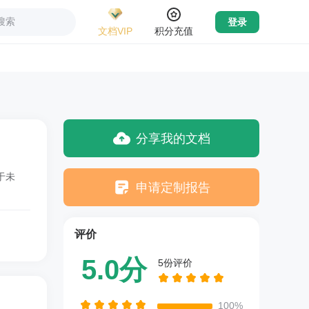
搜索
登录
文档VIP
积分充值
分享我的文档
于未
申请定制报告
评价
5.0分
5份评价
100%