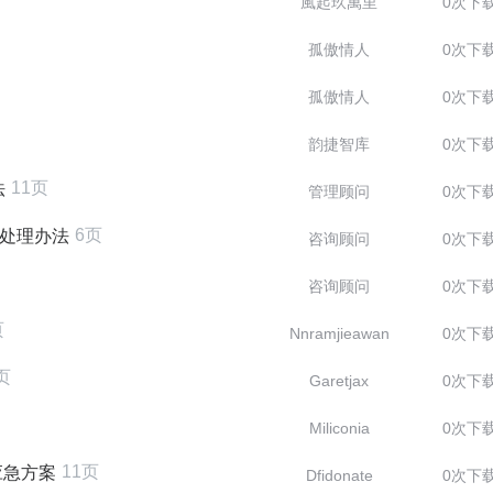
風起玖萬里
0次下
孤傲情人
0次下
孤傲情人
0次下
韵捷智库
0次下
11页
法
管理顾问
0次下
6页
故处理办法
咨询顾问
0次下
咨询顾问
0次下
页
Nnramjieawan
0次下
页
Garetjax
0次下
Miliconia
0次下
11页
应急方案
Dfidonate
0次下