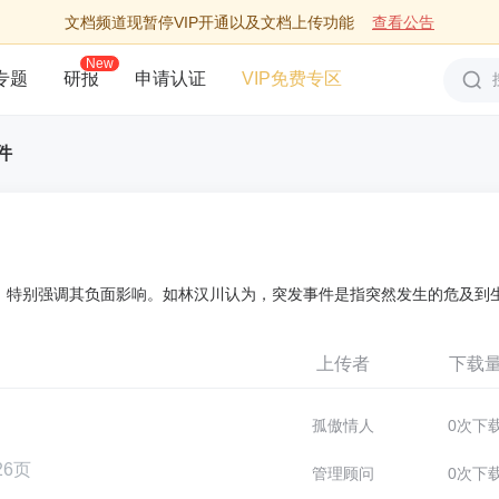
文档频道现暂停VIP开通以及文档上传功能
查看公告
New
专题
研报
申请认证
VIP免费专区
件
，特别强调其负面影响。如林汉川认为，突发事件是指突然发生的危及到
上传者
下载
孤傲情人
0次下
26页
管理顾问
0次下