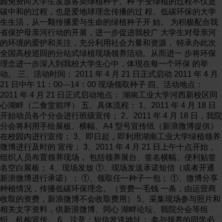
园免费向大学生发放各类绿植种子。种 子变绿植的过程不仅是
碳中和的过程，也是爱地球理念传播的过 程。低碳环保的大学
生生活，从一颗传播爱与生命的绿植种子开 始。 为积极配合我
省保护母亲河行动的开展，进一步促进我校广 大学生对母亲河
的环境的爱护和关注，充分利用社会力量和资源， 特承办此次
全国高校巡回的分站式绿植现场领养活动。从而进一 步将环保
理念进一步深入到我校大学生心中，体现在每一个环保 的举
动。 三、活动时间： 2011 年 4 月 21 日正式启动 2011 年 4 月
21 日中午 11：00—14：00 现场领取种子 四、活动地点：
2011 年 4 月 21 日正式启动地点： 湖南工业大学河西新校区同
心湖畔（二食堂前坪） 五、具体流程： 1、2011 年 4 月 18 日
开始动员各个分会进行班级宣传； 2、2011 年 4 月 18 日，我院
分会将利用手绘展板、横幅、A4 型号宣传纸（新浪微博提供）
在校园内进行宣传； 3、即日起，即利用湖南工业大学绿植领养
微博进行及时的 宣传； 3、2011 年 4 月 21 日上午十点开始，
组织人员布置领养现场， 包括领养展台、签名横幅、便利贴签
名空白展板； 4、现场发放 ①、现场发送承诺短信（或者开通
新浪微博进行承诺）； ①、领取任一种子一包； ①、微博分享
种植情况，传播低碳环保理念。（资费一毛钱 一条，由运营商
收取的资费，新浪微博不会收取费用） 5、采集现场参与照片和
相关文字资料，供新浪微博、同心 湖畔论坛、我院分会等组
织、机构宣传。 6、注意：短信发送地址： 参与领养的同学必