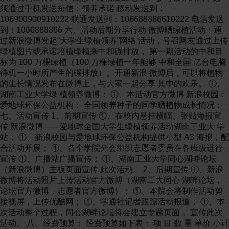
须通过手机发送短信：领养承诺 移动发送到：
106900900910222 联通发送到：106688886610222 电信发送
到：1066888866 六、活动后期分享行动 微博晒绿植活动：通
过新浪微博发起“大学生绿植领养”网络 活动，号召网友通过上传
绿植图片或承诺培植绿植来中和碳排放， 第一期活动的中和目
标为 100 万棵绿植（100 万棵绿植一年能够 中和全国 亿台电脑
待机一小时所产生的碳排放）。开通新浪 微博后，可以将植物
的生长情况发布在微博上，与大家一起分享 其中的欢乐。 ①、
湖南工业大学绿 植领养微博： ①、本活动官方微博 新浪校园：
爱地球环保公益机构： 全国领养种子的同学晒植物成长情况：
七、活动宣传 1、前期宣传 ①、在校内悬挂横幅、张贴海报宣
传 新浪微博——爱地球全国大学生绿植领养活动湖南工业大 学
站； ①、新浪校园与爱地球环保公益机构提供小型 A3 海报，配
合活动开展； ①、各个学院分会组织志愿者委员在各班级进行
宣传 ①、广播站广播宣传； ①、湖南工业大学同心湖畔论坛
（新浪微博）主板页面宣传 此次活动。 2、后期宣传 ①、新浪
微博将活动照片上传活动官方微博（湖南工大同心 湖畔论坛，
论坛官方微博，志愿者官方微博）； ①、本院会将制作活动剪
接视屏，上传优酷网； ①、学通社记者跟踪活动报道； ①、本
次活动整个过程，同心湖畔论坛将会建立专题页面， 宣传此次
活动。 八、经费预算： 经费预算如下表： 项 目 数 量 单价 小计