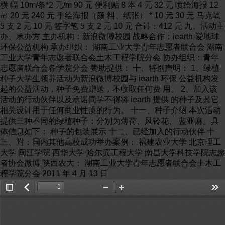
横 幅 10m/条*2 元/m 90 元 便利贴 8 本 4 元 32 元 喷绘海报 12
㎡ 20 元 240 元 手绘海报（颜 料、纸张） * 10 元 30 元 马克笔
5 支 2 元 10 元 签字笔 5 支 2 元 10 元 合计：412 元 九、活动主
办、承办方 主办机构：新浪微博校园 战略合作：iearth-爱地球
环保公益机构 承办组织： 湖南工业大学青年志愿者联合会 湖南
工业大学青年志愿者联合会土木工程学院分会 协办组织：青年
志愿者联合会各学院分会 赞助提供： 十、特别声明： 1、绿植
种子大学生领养活动为新浪微博校园与 iearth 环保 公益机构发
起的公益活动，种子免费赠送，不收取任何费 用。 2、加入该
活动的行动伙伴以及承诺同学不得将 iearth 提供 的种子及其它
相关设计用于任何商业性质的行为。 十一、种子介绍 本次活动
提供三种不同的绿植种子：分别为薄荷、风铃花、 蓝亚麻。具
体信息如下： 种子的包装展示 十二、已经加入的行动伙伴 十
三、附：国内其他高校成功举办案例： 福建农业大学 北京理工
大学 闽江学院 西华大学 哈尔滨工程大学 南昌大学科技学院志愿
者协会微博 陕西农大： 湖南工业大学青年志愿者联合会土木工
程学院分会 2011 年 4 月 13 日
Toggle
返
Zoom
Zoom
Too
Sidebar
回
Out
In