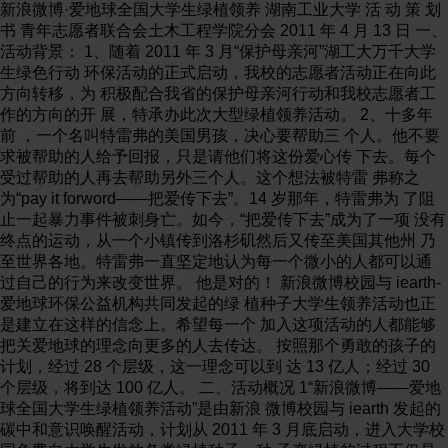
新浪微博·爱地球全国大学生绿植领养 湖南工业大学 活 动 策 划
书 青年志愿者联合会土木工程学院分会 2011 年 4 月 13 日 一、
活动背景： 1、随着 2011 年 3 月“保护母亲河”湖工大万千大学
生绿色行动 环保活动的正式启动，我校的志愿者活动正在向此
方向转移，为 积极配合我省的保护母亲河行动和我校志愿者工
作的方向的开 展，特承办此次大型绿植领养活动。 2、十多年
前 ，一个名叫特雷弗的美国男孩，决心要帮助三 个人。他不要
求被帮助的人给予回报，只是请他们将这份爱心传 下去。每个
受过帮助的人再去帮助另外三个人。这个想法被特雷 弗称之
为“pay it forword——把爱传下去”。14 岁那年，特雷弗为 了阻
止一起暴力事件被刺身亡。如今，“把爱传下去”成为了一项 没有
终点的运动，从一个小镇传到洛杉矶然后又传至美国其他州 乃
至世界各地。特雷弗一直坚定地认为每一个微小的人都可以通
过自己的行为来改变世界。 他是对的！ 新浪微博校园与 iearth-
爱地球环保公益机构共同发起的绿 植种子大学生领养活动也正
是建立在这样的信念上。希望每一个 加入这项活动的人都能够
把关爱地球的理念向更多的人去传达。 按照那个勇敢的孩子的
计划，经过 28 个层级，这一理念可以到 达 13 亿人；经过 30
个层级，将到达 100 亿人。 二、活动概况 1“新浪微博——爱地
球全国大学生绿植领养活动”是由新浪 微博校园与 iearth 发起的
碳中和意识唤醒活动，计划从 2011 年 3 月底启动，进入大学校