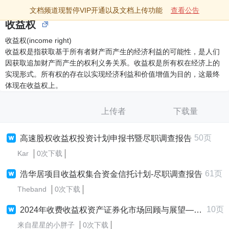
文档频道现暂停VIP开通以及文档上传功能
查看公告
收益权
收益权(income right)
收益权是指获取基于所有者财产而产生的经济利益的可能性，是人们
因获取追加财产而产生的权利义务关系。收益权是所有权在经济上的
实现形式。所有权的存在以实现经济利益和价值增值为目的，这最终
体现在收益权上。
上传者
下载量
50页
高速股权收益权投资计划申报书暨尽职调查报告
Kar
0次下载
61页
浩华居项目收益权集合资金信托计划-尽职调查报告
Theband
0次下载
10页
2024年收费收益权资产证券化市场回顾与展望——发行规模下降，底层资产多样化，政策导向明显
来自星星的小胖子
0次下载