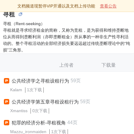
文档频道现暂停VIP开通以及文档上传功能
查看公告
寻租
寻租（Rent-seeking）
寻租就是寻求经济租金的简称，又称为竞租，是为获得和维持垄断地
位从而得到垄断利润（亦即垄断租金）所从事的一种非生产性寻利活
动的。整个寻租活动的全部经济损失要远远超过传统垄断理论中的“纯
损”三角形。
上传者
下载量
59页
公共经济学之寻租设租行为
Kalam
1次下载
59页
公共经济学第五章寻租设租行为
Xmantiss
0次下载
44页
犯罪的经济分析-寻租视角
Mazzu_ironmaiden
1次下载