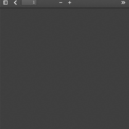
Toggle
返
Zoom
Zoom
Too
Sidebar
回
Out
In