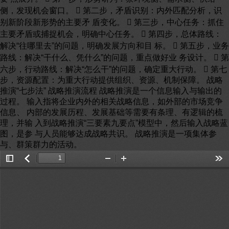
侧，发现机会窗口。  第二步，矛盾识别：内外匹配分析，识
别新阶段新形势的主要矛 盾变化。  第三步，中心任务：抓住
主要矛盾或捕捉机会，明确中心任务。  第四步，总体路线：
解决“往哪里去”的问题，明确发展方向和目 标。  第五步，业务
路线：解决“干什么、凭什么”的问题，重点做好业 务设计。  第
六步，行动路线：解决“怎么干”的问题，确定重大行动。  第七
步，资源配置：为重大行动提供组织、资源、机制保障。 战略
推演“七步法” 战略推演流程 战略推演是一个信息输入与输出的
过程。 输入指将企业内外的相关战略信息，如外部的市场竞争
信息、 内部的发展历程、发展基础等需要有条理、有逻辑的梳
理，并输 入到战略推演“三要素九要点”模型中，然后输入战略蓝
图，是参 与人员能够达成战略共识。 战略推演是一项集体参
与、群策群力的活动。
Toggle
返
Zoom
Zoom
Too
Sidebar
回
Out
In