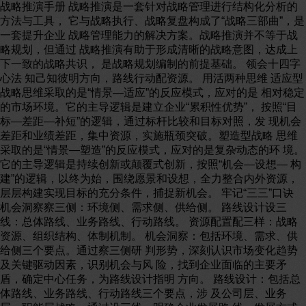
战略推演手册 战略推演是一套针对战略管理进行结构化分析的
方法与工具， 它与战略执行、战略复盘构成了“战略三部曲”，是
一套提升企业 战略管理能力的解决方案。战略推演并不等于战
略规划，但通过 战略推演有助于形成清晰的战略意图，达成上
下一致的战略共识， 是战略规划编制的前提基础。 领会十四字
心法 知己知彼明方向，路线行动配资源。 用活两种思维 适应型
战略思维采取的是“情景—适应”的反应模式，应对的是 相对稳定
的市场环境。它的主导逻辑是建立企业“累积性优势”， 按照“目
标—差距—补短”的逻辑，通过标杆比较和目标对照，发 现机会
差距和业绩差距，集中资源，实施瓶颈突破。塑造型战略 思维
采取的是“情景—塑造”的反应模式，应对的是复杂动态的环 境。
它的主导逻辑是持续创新或颠覆式创新，按照“机会—设想— 构
建”的逻辑，以终为始，围绕愿景和设想，全力整合内外资源，
层层构建实现目标的充分条件，捕捉新机会。 牢记“三三”口诀
机会洞察察三侧：环境侧、需求侧、供给侧。 路线设计设三
线：总体路线、业务路线、行动路线。 资源配置配三样：战略
资源、组织结构、体制机制。 机会洞察：包括环境、需求、供
给侧三个要点。通过察三侧研 判形势，深刻认识市场变化趋势
及关键驱动因素，识别机会与风 险，找到企业面临的主要矛
盾，确定中心任务，为路线设计指明 方向。 路线设计：包括总
体路线、业务路线、行动路线三个要点，涉 及公司层、业务