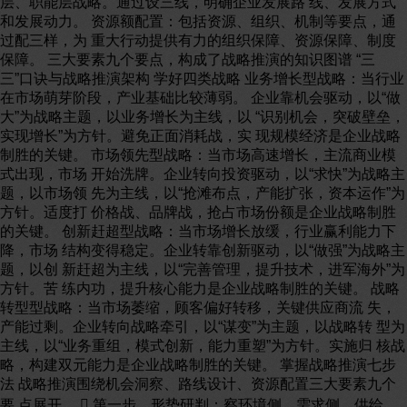
层、职能层战略。通过设三线，明确企业发展路 线、发展方式
和发展动力。 资源额配置：包括资源、组织、机制等要点，通
过配三样，为 重大行动提供有力的组织保障、资源保障、制度
保障。 三大要素九个要点，构成了战略推演的知识图谱 “三
三”口诀与战略推演架构 学好四类战略 业务增长型战略：当行业
在市场萌芽阶段，产业基础比较薄弱。 企业靠机会驱动，以“做
大”为战略主题，以业务增长为主线，以 “识别机会，突破壁垒，
实现增长”为方针。避免正面消耗战，实 现规模经济是企业战略
制胜的关键。 市场领先型战略：当市场高速增长，主流商业模
式出现，市场 开始洗牌。企业转向投资驱动，以“求快”为战略主
题，以市场领 先为主线，以“抢滩布点，产能扩张，资本运作”为
方针。适度打 价格战、品牌战，抢占市场份额是企业战略制胜
的关键。 创新赶超型战略：当市场增长放缓，行业赢利能力下
降，市场 结构变得稳定。企业转靠创新驱动，以“做强”为战略主
题，以创 新赶超为主线，以“完善管理，提升技术，进军海外”为
方针。苦 练内功，提升核心能力是企业战略制胜的关键。 战略
转型型战略：当市场萎缩，顾客偏好转移，关键供应商流 失，
产能过剩。企业转向战略牵引，以“谋变”为主题，以战略转 型为
主线，以“业务重组，模式创新，能力重塑”为方针。实施归 核战
略，构建双元能力是企业战略制胜的关键。 掌握战略推演七步
法 战略推演围绕机会洞察、路线设计、资源配置三大要素九个
要 点展开。  第一步，形势研判：察环境侧、需求侧、供给