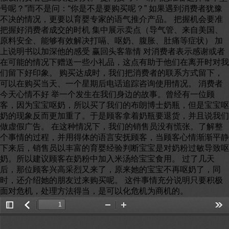
号呢？”而不是问：“你是不是要购买呢？” 如果遇到消费者犹豫
不决的情况，更要以育婴专家的语气推介产品。 把握机会要准
把握好消费者成交的时机 集中展示卖点（导气管、来自美国、
原料安全、能够有效解决打嗝、呕奶、腹胀、肚痛等症状） 加
上说明书以加深他的感受 赢回头客靠情 对消费者表示感谢或者
在可能的情况下赠送一些小礼品，这点有助于他们在离开时对我
们留下好印象。 购买达成时，我们把消费者的联系方式留下，
可以在购买当天、一个星期后电话追踪咨询使用情况。 消费者
今天心情不好 举一个发生在我们身边的故事。曾经有一位顾
客，因为宝宝呕奶，所以买了我们的布朗博士奶瓶，但是宝宝呕
奶的现象反而更加重了。于是顾客拿着奶瓶要退货，并且说我们
做虚假广告。 在这种情况下，我们的销售员没有慌张。了解整
个事情的过程，并用得体的语言安抚顾客，当顾客心情渐渐平静
下来后，销售员以丰富的育婴经验判断宝宝是对奶粉过敏导致呕
奶。所以建议顾客在奶粉中加入米汤给宝宝食用。 过了几天
后，那位顾客兴高采烈又来了，原来她的宝宝不再呕奶了，同
时，还介绍她的朋友过来购买呢。 这件事情充分说明只要积极
面对危机，处理方法得当，是可以化危机为商机的。
Toggle
返
Zoom
Zoom
Too
Sidebar
回
Out
In