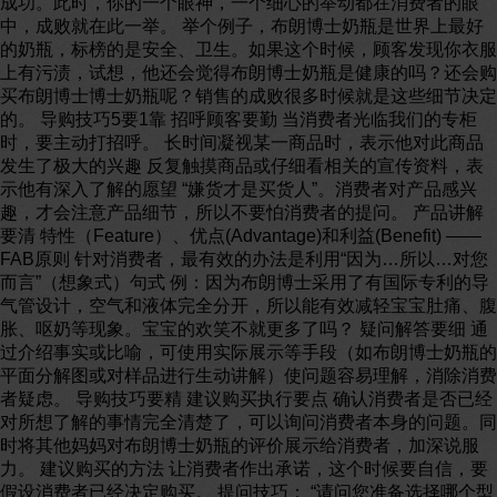
成功。此时，你的一个眼神，一个细心的举动都在消费者的眼
中，成败就在此一举。 举个例子，布朗博士奶瓶是世界上最好
的奶瓶，标榜的是安全、卫生。如果这个时候，顾客发现你衣服
上有污渍，试想，他还会觉得布朗博士奶瓶是健康的吗？还会购
买布朗博士博士奶瓶呢？销售的成败很多时候就是这些细节决定
的。 导购技巧5要1靠 招呼顾客要勤 当消费者光临我们的专柜
时，要主动打招呼。 长时间凝视某一商品时，表示他对此商品
发生了极大的兴趣 反复触摸商品或仔细看相关的宣传资料，表
示他有深入了解的愿望 “嫌货才是买货人”。消费者对产品感兴
趣，才会注意产品细节，所以不要怕消费者的提问。 产品讲解
要清 特性（Feature）、优点(Advantage)和利益(Benefit) ——
FAB原则 针对消费者，最有效的办法是利用“因为…所以…对您
而言”（想象式）句式 例：因为布朗博士采用了有国际专利的导
气管设计，空气和液体完全分开，所以能有效减轻宝宝肚痛、腹
胀、呕奶等现象。宝宝的欢笑不就更多了吗？ 疑问解答要细 通
过介绍事实或比喻，可使用实际展示等手段（如布朗博士奶瓶的
平面分解图或对样品进行生动讲解）使问题容易理解，消除消费
者疑虑。 导购技巧要精 建议购买执行要点 确认消费者是否已经
对所想了解的事情完全清楚了，可以询问消费者本身的问题。同
时将其他妈妈对布朗博士奶瓶的评价展示给消费者，加深说服
力。 建议购买的方法 让消费者作出承诺，这个时候要自信，要
假设消费者已经决定购买。 提问技巧： “请问您准备选择哪个型