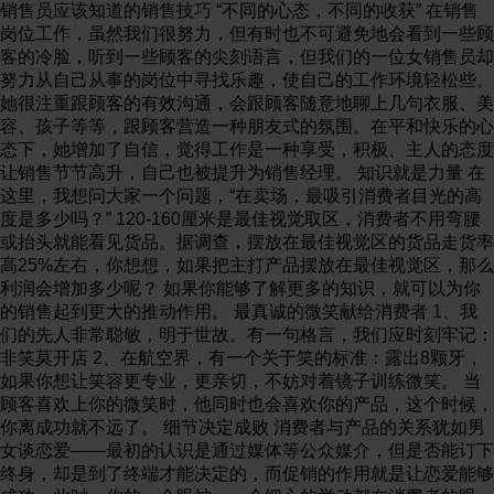
销售员应该知道的销售技巧 “不同的心态，不同的收获” 在销售
岗位工作，虽然我们很努力，但有时也不可避免地会看到一些顾
客的冷脸，听到一些顾客的尖刻语言，但我们的一位女销售员却
努力从自己从事的岗位中寻找乐趣，使自己的工作环境轻松些。
她很注重跟顾客的有效沟通，会跟顾客随意地聊上几句衣服、美
容、孩子等等，跟顾客营造一种朋友式的氛围。在平和快乐的心
态下，她增加了自信，觉得工作是一种享受，积极、主人的态度
让销售节节高升，自己也被提升为销售经理。 知识就是力量 在
这里，我想问大家一个问题，“在卖场，最吸引消费者目光的高
度是多少吗？” 120-160厘米是最佳视觉取区，消费者不用弯腰
或抬头就能看见货品。据调查，摆放在最佳视觉区的货品走货率
高25%左右，你想想，如果把主打产品摆放在最佳视觉区，那么
利润会增加多少呢？ 如果你能够了解更多的知识，就可以为你
的销售起到更大的推动作用。 最真诚的微笑献给消费者 1、我
们的先人非常聪敏，明于世故。有一句格言，我们应时刻牢记：
非笑莫开店 2、在航空界，有一个关于笑的标准：露出8颗牙，
如果你想让笑容更专业，更亲切，不妨对着镜子训练微笑。 当
顾客喜欢上你的微笑时，他同时也会喜欢你的产品，这个时候，
你离成功就不远了。 细节决定成败 消费者与产品的关系犹如男
女谈恋爱——最初的认识是通过媒体等公众媒介，但是否能订下
终身，却是到了终端才能决定的，而促销的作用就是让恋爱能够