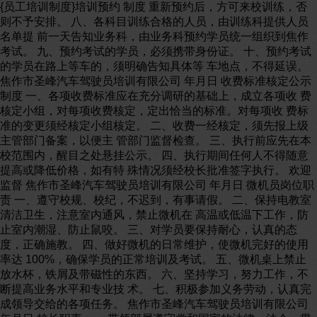
{员工培训制度}培训预约 制度 重新预约后，方可来校训练，否则不予安排。 八、各科目训练合格的人员，由训练科提供人员名单提 前一天告知业务科，由业务科预约学员统一组织到焦作考试。 九、预约考试的学员，必须携带身份证。 十、预约考试的学员在路上等车的，须明确告知具体等 车地点，不得延误。 焦作市圣峰汽车驾驶员培训有限公司 年月日 收费标准核定公示制度 一、各项收费标准应在充分调研的基础上，成立各项收 费核定小组，对每项收费核定，定出恰当的标准。对每项收 费标准的变更须经核定小组核定。 二、收费一经核定，须先报上级主管部门备案，以便主 管部门监督检查。 三、执行前应先在本校范围内，醒目之处悬挂公示。 四、执行期间任何人不得随意提高或降低价格，如有特 殊情况须经校长批准签字执行。 欢迎监督 焦作市圣峰汽车驾驶员培训有限公司 年月日 微机员岗位职责 一、遵守校规、校纪，不迟到，有事请假。 二、保持电教室清洁卫生，注意室内通风，禁止微机在 高温或低温下工作，防止室内潮湿、防止鼠咬。 三、对学员要保持耐心，认真的态度，正确施教。 四、做好微机的日常维护，使微机完好的使用率达 100%，确保学员的正常培训及考试。 五、微机桌上禁止放水杯，铁屑及带磁性的东西。 六、坚持学习，努力工作，不断提高业务水平和专业技 术。 七、积极参加义务劳动，认真完成领导交给的各项任务。 焦作市圣峰汽车驾驶员培训有限公司 年月日 校长职责 一、带领部属遵守党和国家的法律、法令、贯彻执行上 级领导关于汽校的方针和政策。 二、服务上级业务主管部门的领导，对上级的有关指示、 要求等，负责贯彻落实。 三、根据部属成绩的优劣，搞好物质和精神文化生活。 五、负责财务开支的审批工作。 六、抓好政治安全教育工作，提高部属的文化技术素质， 全面完成培训任务。 焦作市圣峰汽车驾驶员培训有限公司 年月日 学员管理制度 一、学员一经注册，将列入学校的正规管理。 二、在校期间，将统一安排吃、住、学习训练。 三、学员不准私自动用学校的一切车辆，发生事故由本 人负责。 四、学员不准请客送礼。 五、学员不准到坑、河洗澡、游泳和滑冰，不准到养鱼 塘钓鱼，不准糟蹋农作物及学校的花草、树木。如有违犯， 所造成的损失，由当事人照价赔偿。 六、学员在学习、训练中不准喝酒，更不准酗酒。 七、学员入学后禁止带贵重物品，发生丢失和损坏由本 人负责。 八、学员到校后，将车辆停放到指定的地点，不准乱放， 严禁将车辆停放到训练场和道路上，否则造成的损失，由本 人负全部责任。 九、遵守社会公德，言行举止文明礼貌，仪表端庄整洁。 焦作市圣峰汽车驾驶员培训有限公司 年月日 学员投诉受理制度 一、设学员投诉受理办公室，并由一名副校长主抓此项 工作。 二、对学校的诚信承诺制度及教学管理制度进行投诉， 即凡是学员发现学校或学校的工作人员做出有损学员个人利 益之事，学员均可向我校投诉受理办公室进行投诉。 三、受理办公室一经接到学员或其家属的投诉，必须认 真对待，要好好接待，并及时由专人负责调查投诉事由，尽 快给以落实，属校方问题，给投诉者以合理解释，并当面赔 礼、道歉，给投诉者造成经济损失的，应照价赔偿，当事人 视其情节做出严肃处理。 四、处理的投诉的事件，一经落实，应将材料整理归档。 焦作市圣峰汽车驾驶员培训有限公司 年月日 责任倒插制度 为严肃校纪，确保教学质量优良，根据交通部有关文件 的规定精神，结合我校实际情况，特制订本制度。 一、学校教练员必须照我校训词：“诚信为本，教人为 先，学员为上，育人为旨”的基本精神，认真施教。 二、学校工作人员在施教，训练期间，要求严格按照交 通部教学大纲要求的目的保证达到，力争培训出更好的学员。 三、对每个学员要认真登记造册，填写训练日志，做好 在校学习训练期间的各种实际内容的记载，并按规定建好每 个学员的档案。 四、对训练期间的各类事故，要具体调查认真分析，拿 出处理意见，视情节轻重进行处理。 五、凡在我校结业的学员，在三年内出现重大交通事故 的要视责任大小，追查到学校、训练科及教练员的责任，将 作出严肃处理。 六、本制度从即日起执行。 焦作市圣峰汽车驾驶员培训有限公司 年月日 安全消防员岗位责任 一、负责整个学校的安全工作，进行安全教育、宣传、 安全检查，制定应急预案。 二、负责安全生产管理，确保培训安全，杜绝训练责任 事故发生。 三、对发生的训练事故进行鉴定处理。 四、负责制定消防演练方案并组织实施。 五、管理好消防物品的购置、使用、存放。 六、建好消防台账。 焦作市圣峰汽车驾驶员培训有限公司 年月日 办公室、后勤科负责人 岗位职责 一、对领导负责，上传下达，搞好接待工作。 二、负责考勤，安排值班，搞好保卫工作。 三、负责书面材料的起草工作。 四、资料档案，认真管理。 五、筹集学校开支资金，按规定报销各类支出。 六、搞好后勤事务，管理职工学员食堂。 七、负责原料供应，抓好卫生工作。 八、接待学员的咨询与投诉，并协调学员提出的各种问 题，对投诉所提问题，除立即向领导反馈外，负责调查落实， 并提出处理意见，报各领导小组研究后反馈给投诉人。 九、建立好接待投诉台账。 十、主动接触学员、社会各界，征求意见和建议，向学 校反馈，提高质量信誉。做到使学员满意、社会满意、管理 部门满意。 焦作市圣峰汽车驾驶员培训有限公司 年月日 培训教材使用管理制度 为了按照全国统一的教学大纲要求，使用交通部统一编 制的教材制定制度如下： 一、凡在我中心学习训练的学员，必须统一使用交通部 统编教材，达到人手一册（套）。 二、无论是何科目，无论是何教练，都要按照教学大纲 进行教学。不得随意减少科目、课时和内容培训。 三、教研室要根据每个教练及科目的情况，围绕教学大 纲进行教学研究，制定出每个阶段的教学计划，并将其落到 实处。 四、每个教练员都要按照教学计划，认真钻研统编教材， 写出学时教案，充分准备，方可进行教学活动。 五、学校经定期不定期检查使用教材情况和教练员备课 写教案情况。 焦作市圣峰汽车驾驶员培训有限公司 年月日 教研室、训练科负责人 岗位职责 一、负责对教练员的教育、管理、工作学习。 二、抓教练员教研工作，对其业务进行考核。 三、负责安排学员训练，掌握训练考试情况，进行分析、 讲评。 四、负责学员在校期间的安全工作。 焦作市圣峰汽车驾驶员培训有限公司 年月日 教学设备管理制度 一、学校的一切教学设备都是为了培训出合格的驾驶人 才，所以，全体教职员工及广大学员对设施倍加爱护。 二、在理论科目学习期间，应由理论教师统一组织和带 领进入电教室和实物教具进行讲解。 三、学员在实习期间不经许可，不得乱动和乱操作设备。 四、不经许可造成教学设施损坏，照价赔偿。 焦作市圣峰汽车驾驶员培训有限公司 年月日 教务处、业务科、学员管理科 负责人岗位职责 一、编写教学计划并负责安排要求、实施。 二、对教练员工作进行考评。 三、负责学员咨询投诉。 四、负责报名、考试、结业等业务。 五、负责对学员登记、收费、注册工作。 六、负责对学员生活安排，搞好学员档案。 焦作市圣峰汽车驾驶员培训有限公司 年月日 教学管理制度 一、教员和教练员必须认真学习和钻研有关的机动车驾 驶员和教学大纲及教学计划，严格要求自己，并积极参加学 校规定的教练员培训活动。 二、严格按照学校制定的教学计划，有要求，有目的的 认真施教。 三、爱护一切教学设施，及时检查和维护，保持教学实 施及场所的清洁卫生。 四、教练员必须填写驾驶员培训的教学日志，做好培训 记录，对每个学员的阶段性培训都应做出认真的评价，不合 格者不予结业。 焦作市圣峰汽车驾驶员培训有限公司 年月日 计算机教学管理制度 一、计算机管理员要经常保持计算机清洁和室内的卫生， 做到防鼠、防潮、防高温的工作。 二、计算机管理员要按规定程序正确操作，做到计算机 各部件的保养工作，禁止打游戏或播放与教学无关的影片。 三、禁止非工作人员操作计算机，否则，造成的一切责 任和后果自负，并给与一定的处罚。 四、教学结束后或下班时要及时关闭计算机。 焦作市圣峰汽车驾驶员培训有限公司 年月日 档案管理制度 一、严格遵守国家有关档案管理的法规和条例。 二、按照档案管理要求，需归档的一切资料，必须及时 分类归档，妥善保管。 三、对每位学员的学籍，各科目考试情况必须认真核对， 登记甚至复印，准确无误进行归档，特别是不利于长期保存 的资料，要复印后带原件进行归档。 四、对上级有关部门的有关文件须经校部领导审阅签发 后及时归档。 五、未及校部领导批准，任何人不得随意翻阅档案资料， 确保档案的严肃性和保密性。 六、档案要经常保持清洁卫生并做到防鼠、防潮、防霉 变、防高温。 七、对需长期或永久性保存的材料，可申请当地有关档 案馆代为保管。 焦作市圣峰汽车驾驶员培训有限公司 年月日 财务人员岗位职责 一、遵守国家的法令、法规、校纪、校规，遵守财务制 度，按时上下班，严格作息时间，有事请假。 二、严格收支管理，未经领导审批的任何单据，以及不 合理支出坚决拒支。 三、坚持学习，努力工作，不断提高自身的政治思想素 质和业务素质。 四、做好财务谋划和预算，账目要日清月清结，下班后 财务室不准留存现金，否则后果自负。 五、做好现金收支，每月初向校长递交一份上一月的财 务报表。 六、积极参加义务劳动，搞好室内、外卫生，完成领导 交给的各项任务。 焦作市圣峰汽车驾驶员培训有限公司 年月日 学员守则 一、学员要遵纪守法，严格遵守驾校的各项规章制度， 服从驾校的管理和指挥，严格按照驾校的教学计划进行培训， 共同维护好学校的声誉。 二、严格遵守交通法规，不准私自启动或单独驾驶车辆， 否则造成的一切后果由自己承担。 三、学员在训练期间，坚持十不准： 1、不准戴墨镜 2、不准赤脚 3、不准穿裤头 4、不准高跟鞋 5、不准拖鞋 6、不准打架斗殴 7、不准大声喧哗 8、不准饮酒赌博 9、不准损坏公物 10、不准恶语伤人 四、提高道德修养，尊敬领导，尊重教练，学员间团结 友爱，建立新型的教学关系，禁止学员向校方教职工请客送 礼。 五、虚心学习，服从驾校的各项训练，安排和技术指导， 不懂就问。 诚信承诺书 汽车驾驶员是为经济建设和人民生活服务的窗口职业， 不仅有较高的驾驶技能，而且要有较高的职业道德水平，为 此，我校特向社会各界和广大学员做出如下承诺： 一、按照交通部 2004年 778号文件发布的《中华人民共 和国机动车驾驶员培训教学大纲》的内容和要求，严格管理， 合理安排，认真施教。 二、“大纲”规定，根据学员报学不同的车型或类别，分 批、分期合理安排学时，以确保每个学员各阶段的学时使每 位学员不仅能掌握扎实的理论知识，养成良好的驾驶道德， 解多种车型的性能，还能掌握熟练的驾驶技能。 三、确保学员的学习和训练，学校制定的各项管理制度 及各个岗位职责，要求每位学员既要认真执行校内的规章制 度，又要守纪、手法。 四、确保学员的学时和训时，学时将分批进行施教，训 时，将定人、定车、定教练进行培训，每车学员不超过 8个 人。 五、收费按照公示的收费标准收取费用，符合优惠条件 的按照公示优惠政策收费。 六、凡是学员预约的，校方承诺的都将予以落实兑现。 七、学员到校报到之日起，本校即承诺认真施教，严格 考核，将每位学员培训成一名合格的驾驶员，为社会输送有 用的技术人才。 焦作市圣峰汽车驾驶员培训有限公司 年月日 附件 1-1 河南省机动车驾驶员培训行政许可申请表 业户名称： 焦作市圣峰驾驶员培训中心 业户地址： 焦作市新区宁郭镇张庄村 联系人： 张冬成 电话： 填表日期： 2013 年 10月 25日 河南省交通厅道路运输局监制 附件 1-2 机动车驾驶员培训行政许可申请书 申请人（及法定 代表人）名称 张冬成 申请人住址 焦作市新区宁郭镇张 庄村 申请人 联系方式 邮政编码 454991 类别 综合类（二级）申请的行政许可 事项及内容 经营范围 B2C1 申 请 材 料 目 录 1、 申报申请书 2、 工商企业名称预登记核准通知书 3、 训练场地证明 4、 机动车驾驶员培训行政许可申请表 5、 培训教练场地情况登记表 6、 教学设施设备登记表 7、 教学设施、设备经营场地照片 8、 教练车辆情况登记表 9、 车辆购车说明 10、理论教练情况登记表 11、实操教练情况等级表 12、机构设置及负责人情况 13、管理人员登记表 14、人员清册 15、人员资格及职称证明和聘用合同 16、 管理制度情况登记表 17、管理制度文本 申请日期 2013年 10月 25日 申请人签字 或盖章 注：申请人应当如实向实施机关提交有关材料和反映情况，并对 申请材料实质内容的真实性负责。 附件 1-3 机动车驾驶员培训机构基本情况表 培训机构名称 焦作市圣峰驾驶员培训中心 经济性质 个体 详细地址 焦作新区宁郭 镇张庄村 电 话 邮编 454991 法人代表 张冬成 联系 方式 学历（职称） 高中 申报类别 二类 经营范围 B2C1 职工总数 34人（其中管理员 6人，操作教员 25人，理论教员 3人） 办公场所 35间 机构设置 10个 管理制度 23个 理论教室 4间 260m2 实习教室 2间 90m2 教练车 20辆（其中大客辆，大货 5辆，小车 15辆） 教练场总面积 55000m2 硬化面积 48000m2 是否租用 是 场地训练面积 30000m2 硬化面积 30000m2 龙门骨架吊杆 6套 道路训练场面积 6300m2 长 900m，宽 7m 硬化面积 6300m2 教练场 道路训练九项科目设置是否齐全：是 教学设备 多媒体教学设备 1（台）多媒体理论教学软件 1（台） 教学挂图 10（套）程控电教板 2（个）模型教具 4（个） 培训学时记事管理系统（套）汽车模拟驾驶器 4（台） 无纸化理论考试计算机 20（台）红外线桩考仪 2（台） 附件 2： 培训教练场地情况登记表 教练场总面积 55000m2 硬化面积 48000m2 是否租用 是 场地训练场地面积 30000m2 硬化面积 30000m2 龙门骨架吊 杆 6套 道路训练场地面积 6300m2，长度 900m，宽度 7 硬化面积 6300m2 序号 场内道路驾驶训练科目 大型车 小型车 1 连续障碍 95 70 2 单边桥 65 35 3 直角转弯 80 42 4 侧方停车 35 20 5 上坡定点停车与坡道起步 32 23 6 限宽门 95 53 7 起伏路 8 百米加减挡 135 130 9 曲线行驶 70 60 10 场内道路驾驶教练场总长度 700 574 理论教室 4间 260m2 实习教室 2间 90m2 附件 4： 教学设施设备登记表 序号 名称 数量（台或套） 电化教学设备 1 多媒体教学设备 1套 2 多媒体理论教学软件 1套 3 无纸化理论考试用计算机 20台 教学挂图 10套 4 交通信号挂图 1套 程控电教板 2个 ※5 汽油机工作原理 ※6 柴油机工作原理 ※7 化油器式汽油机燃料供给系 ※8 电控汽油喷射发动机燃料供给系 ※9 柴油机燃料供给系 ※10 发动机点火系 ※11 发动机冷却系 12 汽车气压制动系或汽车液压制动系 ※13 离合器 ※14 变速器 ※15 自动变速器 模型教具 4个 16 发动机机体解刨模型 1个 17 转向机构模型 1个 18 透明或实物解刨全车制动系统模型 1个 其他教具、设备 19 训练学时计算机计时管理系统 1套 20 教学磁板 1套 21 更换车轮工具（千斤顶和轮胎扳手） 20套 22 车用灭火器 20套 ※23 红外线桩考仪 2个 ※24 汽车驾驶模拟器 2台 注：1、标※的为可选教具、设备 机动车驾驶培训常规教学用具及数量要求清册 培训机构名称：焦作市圣峰驾驶员培训中心 数量（台或套）序 号 名称 一类企业 二类企业 三类企业 1 幻灯机及荧幕 1套 2 投影机及荧幕 1套 3 汽车驾驶构造及驾驶录像 5套 4 道路交通标志、标线、信号挂图 1套 5 车辆整车拆装挂图 1套 6 汽油车电器设备连接总线路布置图 1套 7 柴油车电器设备连接总线路布置图 1套 8 汽油机工作原理 1套 9 柴油机工作原理 1套 10 汽油机点火系统及原理 1套 11 化油器式汽油机燃料系统及原理 1套 12 电控汽油喷射发动机燃料供给系统 3套 13 柴油燃料供给系统及原理 1套 14 发动机冷却系统及原理 2套 15 发动机润滑系统及原理 1套 16 汽车气压制动系统及原理 1套 17 汽车液压制动系统及原理 1套 18 汽车制动制动系统及原理 1套 19 离合器及原理 1套 20 手制动变速器及原理 1套 21 自动变速器及原理 1套 22 整车解刨模型 1套 23 发动机解刨总成 1套 24 化油器总成 3套 25 汽油滤清总成 3套 26 分电器总成 3套 27 机油滤清器总成 3套 28 空气滤清总成 3套 29 蓄电池总成 1套 30 离合器总成 1套 31 液压制动主缸总成 2套 32 液压制动轮缸总成 2套 33 简易驾驶练习器 5套 34 微机管理 2套 35 汽车修理录像 6套 36 汽油机故障排除录像 2套 37 汽车维修车间（电、气焊） 1套 总计： 附件 9： 管理制度情况登记表 序 号 管理制度 是否具备 负责人姓名 1 安全管理制度 是 陈方魁 2 诚信承诺制度 是 陈方魁 3 教学管理制度 是 张新来 4 教练员管理制度 是 陈亮 5 学员管理制度 是 张新来 6 结业考试制度 是 张明利 7 培训预约制度 是 陈亮 8 责任倒查制度 是 张冬成 9 学员投诉受理制度 是 张明利 10 教学车辆管理制度 是 陈亮 11 教学设施设备管理制度 是 张根成 12 计算机教学管理制度 是 张根成 13 培训收费管理制度 是 张明利 14 教练场地管理制度 是 陈亮 15 档案管理制度 是 张明利 焦作市圣峰驾驶员培训中心（理论实践）教练员名单 姓名 性别 住址 出生年月 专业 职务 学历 从事专业 年限 准考证号码 备注 陈亮 男 武陟县宁郭镇 张庄村 驾驶 教练员 高中 19 理论教练员 张冬成 男 武陟县宁郭镇 张庄村 驾驶 教练员 高中 14 实操教练员 石更红 男 武陟县宁郭镇 张庄村 驾驶 教练员 高中 18 实操教练员 陈保利 男 武陟县宁郭镇 张庄村 驾驶 教练员 高中 11 理论教练员 张新来 男 武陟县宁郭镇 张庄村 驾驶 教练员 中专 12 实操教练员 常立军 男 武陟县宁郭镇 驾驶 教练员 高中 10 实操教练员 张庄村 冯小红 男 武陟县宁郭镇 张庄村 驾驶 教练员 高中 15 理论教练员 张根成 男 武陟县宁郭镇 张庄村 驾驶 教练员 高中 3 实操教练员 石小刚 男 武陟县宁郭镇 张庄村 驾驶 教练员 中专 9 实操教练员 李罕 男 武陟县宁郭镇 大驾村 驾驶 教练员 高中 5 实操教练员 陈宝良 男 武陟县宁郭镇 张庄村 驾驶 教练员 高中 6 实操教练员 冯小兵 男 武陟县宁郭镇 张庄村 驾驶 教练员 高中 8 实操教练员 姓名 性别 住址 出生年月 专业 职务 高中 从事专业 准考证号码 备注 年限 张冬雨 男 武陟县宁郭镇 宁郭村 驾驶 教练员 本科 4 实操教练员 冯海利 男 武陟县宁郭镇 张庄村 驾驶 教练员 高中 15 实操教练员 李罕 男 武陟县宁郭镇 邱庄村 驾驶 教练员 高中 12 实操教练员 石小军 男 武陟县宁郭镇 张庄村 驾驶 教练员 本科 4 实操教练员 陈方魁 男 武陟县宁郭镇 张庄村 驾驶 教练员 高中 6 实操教练员 陈双亮 男 武陟县宁郭镇 张庄村 驾驶 教练员 中专 8 实操教练员 石东明 男 武陟县宁郭镇 驾驶 教练员 高中 17 实操教练员 张庄村 冯福利 男 武陟县宁郭镇 张庄村 驾驶 教练员 高中 15 实操教练员 石利明 男 武陟县宁郭镇 张庄村 驾驶 教练员 高中 11 实操教练员 石红领 男 武陟县宁郭镇 张庄村 驾驶 教练员 大专 17 实操教练员 石永生 男 武陟县宁郭镇 张庄村 驾驶 教练员 高中 17 实操教练员 冯伟伟 男 武陟县宁郭镇 张庄村 驾驶 教练员 高中 7 实操教练员 石晶晶 男 武陟县宁郭镇 张庄村 驾驶 教练员 中专 6 实操教练员 附件 5 理论教练员情况登记表 序号 姓名 性别 年龄 学历 驾龄 准驾车型 备注 1 陈亮 男 35 高中 19 A2 2 陈保利 男 37 高中 11 A2 3 冯小红 男 34 高中 15 B2D 附：身份证、驾驶证、学历、技术职称复印件 附件 6 实操教练员情况登记表 序号 姓名 性别 年龄 学历 驾龄 准驾车型 备注 1 石更红 男 50 高中 18 A2 2 张冬成 男 33 高中 14 A2 3 张新来 男 40 中专 12 A2D 4 常立军 男 31 高中 10 A2D 5 张根成 男 27 高中 3 B2 6 石小刚 男 30 中专 9 B2D 7 李罕 男 34 高中 5 B2 8 陈宝良 男 35 高中 6 B2 9 冯小兵 男 31 高中 8 B2 10 张冬雨 男 34 本科 4 C1 11 冯海利 男 40 高中 15 C1 12 李罕 男 51 高中 12 C1 13 石小军 男 36 本科 4 C1 14 陈方魁 男 50 高中 6 C1 15 陈双亮 男 30 中专 8 C1 16 石东明 男 37 高中 17 A2D 17 冯福利 男 40 高中 15 C1D 18 石利明 男 33 高中 11 A2D 19 石永生 男 39 高中 17 A2D 附：身份证、驾驶证、学历、技术职称复印件 组织结构情况（用框图表示） 附件 7 机构设置及负责人人员情况 序号 机构 设立 名称 负责 人姓 名 性别 年龄 文化 程度 技术 职称 职务 1 校长 室 张冬 成 男 33 高中 校长 2 校务 室 陈方 魁 男 50 高中 校务主管 3 财务 室 张明 利 女 29 高中 财务主管 4 业务 室 张新 来 男 40 中专 业务主管 5 档案 室 石小 军 男 36 本科 档案主管 6 报名 处 张明 利 女 29 高中 报名处主 管 7 教研 室 张根 成 男 27 高中 教研主管 8 事务 室 石东 明 男 37 高中 事务主管 9 修理 组 陈亮 男 35 高中 修理