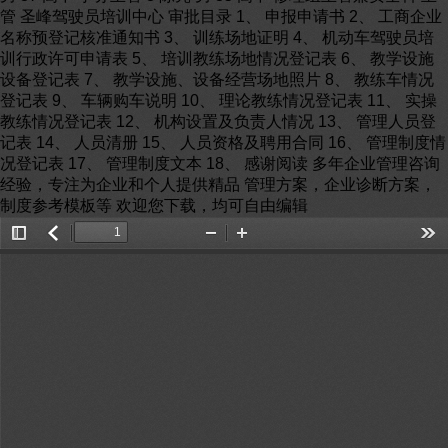
Toggle
返
Zoom
Zoom
Too
Sidebar
回
Out
In