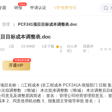
New
专题
研报
申请认证
VIP免费专区
管理
PCF241项目目标成本调整表.doc
1项目目标成本调整表.doc
1
页
|
23.50KB
|
1次下载
(0人评
我要评
0.
511
|
|
价)
价：
0
开通VIP
目名称： □工程成本 (非工程成本 PCF241A 填报部门 日期 
本次拟调整数 （增/减） 本次批准调整数（增/减） 本次调整后
公司意见及调整原因简述： 签名： 管理公司经营管理部意见： 
本 2、同意使用机动数 3、报集团主管领导审批 签名： 1