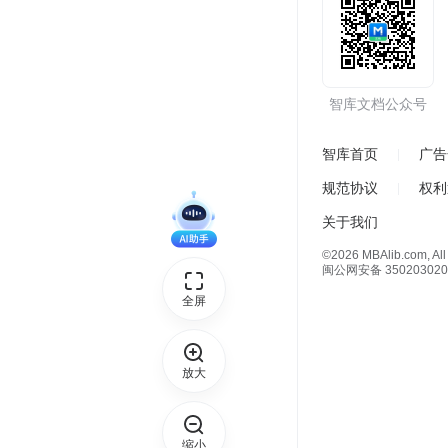
智库文档公众号
智库首页
广告
规范协议
权利
关于我们
©2026 MBAlib.com, All 
闽公网安备 350203020
全屏
放大
缩小