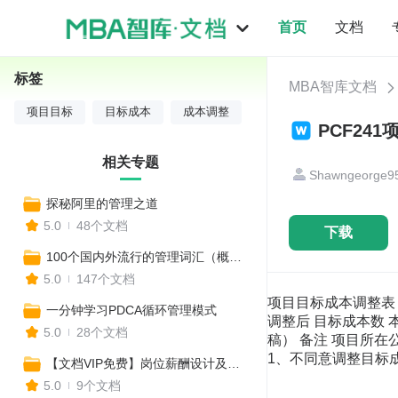
首页
文档
标签
MBA智库文档
项目目标
目标成本
成本调整
PCF24
相关专题
Shawngeorge9
探秘阿里的管理之道
5.0
48个文档
下载
100个国内外流行的管理词汇（概述+应用+案例）
5.0
147个文档
项目目标成本调整表 项
一分钟学习PDCA循环管理模式
调整后 目标成本数 
5.0
28个文档
稿） 备注 项目所在
1、不同意调整目标成
【文档VIP免费】岗位薪酬设计及管理
5.0
9个文档