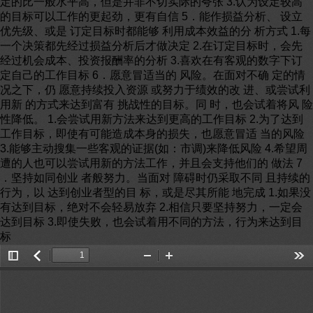
定的比一般水平高，但是并非不切实际的夸张 3.认为设定较高
的目标可以工作的更起劲，更有自信 5．能作损益分析、 设立
优先级、或是 订定目标时都能够 利用成本效益的分 析方式 1.每
一个决策都先经过损益分析后才做决定 2.在订定目标时，会先
经过机会成本、投资报酬率的分析 3.喜欢在有客观的数字下订
定自己的工作目标 6．愿意冒适当的 风险。在面对不确 定的情
况之下，仍 愿意持续投入资源 或努力于绩效的改 进、或尝试利
用新 的方式来达到富有 挑战性的目标。同 时，也会试着将风 险
性降低。 1.会尝试用新方法来达到更高的工作目标 2.为了达到
工作目标，即使有可能造成本身的损失，也愿意冒适 当的风险
3.能够主动搜集一些客观的证据(如：市调)来降低风险 4.希望周
遭的人也可以尝试用新的方法工作，并且会支持他们的 做法 7
．坚持如同创业 者般努力。当面对 障碍时仍采取不同 且持续的
行为，以 达到创业者型的目 标，或是尽其所能 地完成 1.如果没
有达到目标，绝对不会轻易放弃 2.相信只要坚持努力，一定会
达到目标 3.即使失败，也会试着用不同的方法，行为来达到目
标
Toggle
返
Zoom
Zoom
Too
Sidebar
回
Out
In