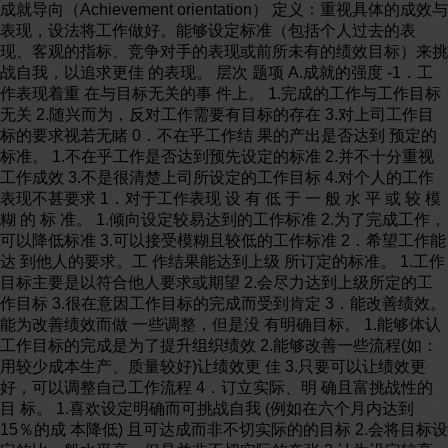
成就导向（Achievement orientation） 定义：重视具体的成效与
表现，设法将工作做好。能够设定标准（包括个人过去的表
现、客观的指标、竞争对手的表现或前所未有的绩效目标）来挑
战自我，以追求更佳 的表现。 层次 题项 A.成就的强度 -1．工
作表现着重 在与目标无关的事 件上。 1.完成的工作与工作目标
无关 2.随兴而为，反对工作需要有目标的存在 3.对上司工作目
标的要求视若无睹 0．不在乎工作结 果的产出是否达到 预定的
标准。 1.不在乎工作是否达到预先设定的标准 2.并不十分重视
工作成效 3.不是很清楚上司所设定的工作目标 4.对个人的工作
表现不甚要求 1．对于工作表现 设 有 低 于 一 般 水 平 或 较 模
糊 的 标 准。 1.倾向设定较易达到的工作标准 2.为了完成工作，
可以降低标准 3.可以接受模糊且较低的工作标准 2．希望工作能
达 到他人的要求。工 作结果能达到上级 所订定的标准。 1.工作
目标主要是以符合他人要求或期望 2.会尽力达到上级所定的工
作目标 3.很在意因工作目标的完成而受到肯定 3．能改善绩效。
能为改善绩效而做 一些调整，但是没 有明确目标。 1.能够体认
工作目标的完成是为了提升组织绩效 2.能够改善一些流程(如：
用较少成本生产、质量较好)让绩效更 佳 3.只要可以让绩效更
好，可以调整自己工作流程 4．订立实际、明 确且富挑战性的
目 标。 1.喜欢设定明确而可挑战自我 (例如在六个月内达到
15％的成 本降低) 且可达成而非不切实际的的目标 2.会将目标设