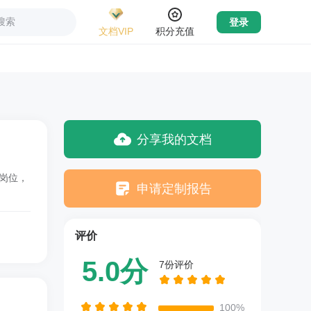
搜索
登录
文档VIP
积分充值
分享我的文档
岗位，
申请定制报告
评价
5.0分
7份评价
100%